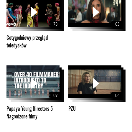
przegląd
teledysków
73
03
Cotygodniowy przegląd
teledysków
Papaya
PZU
Young
Directors
5
09
04
Nagrodzone
filmy
Papaya Young Directors 5
PZU
Nagrodzone filmy