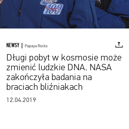
NEWSY |
Papaya.Rocks
Długi pobyt w kosmosie może
zmienić ludzkie DNA. NASA
FACEBOOK
TWITTER
PINTEREST
MAIL
L
zakończyła badania na
braciach bliźniakach
12.04.2019