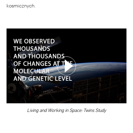
kosmicznych.
WYBIERZ SWOJĄ PLAYLISTĘ
DODAJ TEN FILM DO PLAYLISTY
00:00
Living and Working in Space: Twins Study