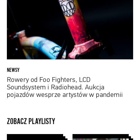
Fighters,
LCD
Soundsystem
i
Radiohead.
Aukcja
pojazdów
wesprze
artystów
NEWSY
w
Rowery od Foo Fighters, LCD
pandemii
Soundsystem i Radiohead. Aukcja
pojazdów wesprze artystów w pandemii
ZOBACZ PLAYLISTY
Cotygodniowy