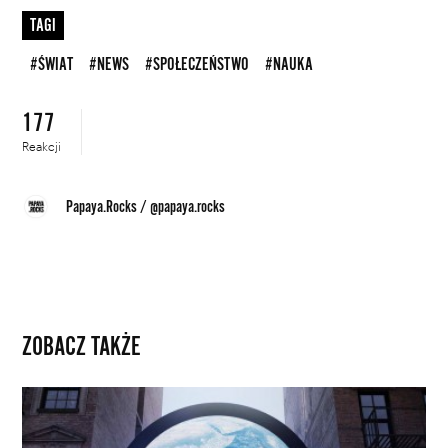
TAGI
#ŚWIAT
#NEWS
#SPOŁECZEŃSTWO
#NAUKA
177
Reakcji
Papaya.Rocks
/
@papaya.rocks
ZOBACZ TAKŻE
Ziemia
widziana
z