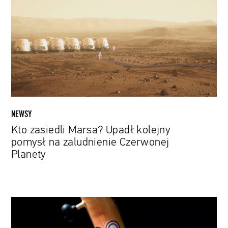
Upadł
kolejny
pomysł
na
zaludnienie
Czerwonej
Planety
NEWSY
Kto zasiedli Marsa? Upadł kolejny
pomysł na zaludnienie Czerwonej
Planety
Rowery
od
Foo