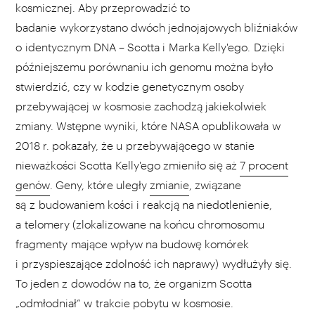
kosmicznej. Aby przeprowadzić to
badanie wykorzystano dwóch jednojajowych bliźniaków
o identycznym DNA – Scotta i Marka Kelly'ego. Dzięki
późniejszemu porównaniu ich genomu można było
stwierdzić, czy w kodzie genetycznym osoby
przebywającej w kosmosie zachodzą jakiekolwiek
zmiany. Wstępne wyniki, które NASA opublikowała w
2018 r. pokazały, że u przebywającego w stanie
nieważkości Scotta Kelly'ego zmieniło się aż
7 procent
genów
. Geny, które uległy
zmianie
, związane
są z budowaniem kości i reakcją na niedotlenienie,
a telomery (zlokalizowane na końcu chromosomu
fragmenty mające wpływ na budowę komórek
i przyspieszające zdolność ich naprawy) wydłużyły się.
To jeden z dowodów na to, że organizm Scotta
„odmłodniał” w trakcie pobytu w kosmosie.