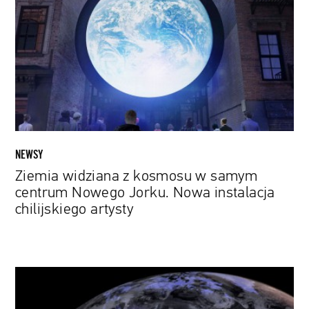
kosmosu
w
samym
centrum
Nowego
Jorku.
Nowa
instalacja
chilijskiego
NEWSY
artysty
Ziemia widziana z kosmosu w samym
centrum Nowego Jorku. Nowa instalacja
chilijskiego artysty
Amazon
planuje
wystrzelić