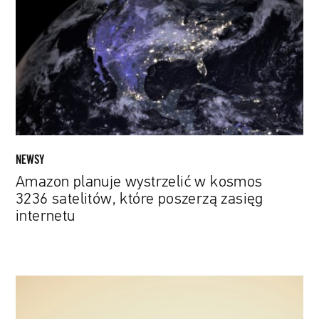
w
kosmos
3236
satelitów,
które
poszerzą
zasięg
internetu
NEWSY
Amazon planuje wystrzelić w kosmos
3236 satelitów, które poszerzą zasięg
internetu
Kto
zasiedli
Marsa?