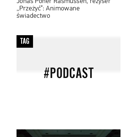
Jonas Poher Rasmussen, reżyser
„Przeżyć”: Animowane
świadectwo
#podcast
TAG
#PODCAST
Upadek