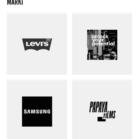
MARKI
Levi's
Unlock
Your
Potential
Samsung
Papaya
Films