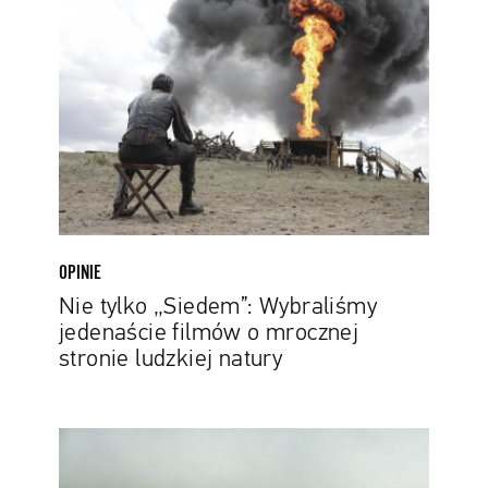
„Siedem”:
Wybraliśmy
jedenaście
filmów
o
mrocznej
stronie
ludzkiej
natury
OPINIE
Nie tylko „Siedem”: Wybraliśmy
jedenaście filmów o mrocznej
stronie ludzkiej natury
Głośne
seriale