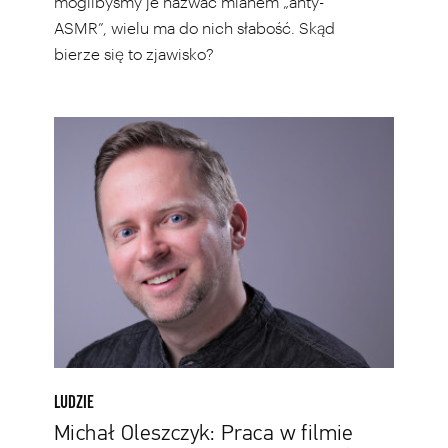
moglibyśmy je nazwać mianem „anty-
ASMR”, wielu ma do nich słabość. Skąd
bierze się to zjawisko?
Michał
Oleszczyk:
Praca
w
filmie
wymaga
brawury
i
impulsywności
LUDZIE
Michał Oleszczyk: Praca w filmie