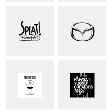
Splat!FilmFest
Mazda
ODPOWIEDNIK
Papaya
Young
Creators