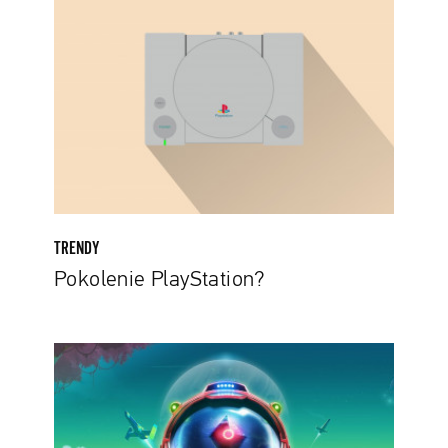
TRENDY
Pokolenie PlayStation?
To
jest
jakieś
nieporozumienie.