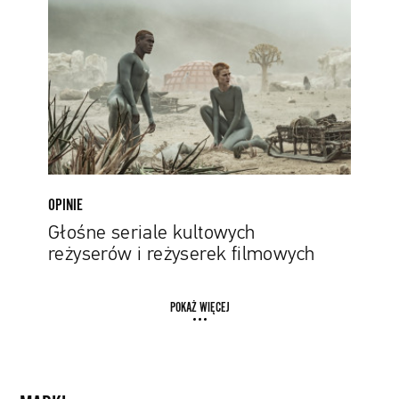
kultowych
reżyserów
i
reżyserek
filmowych
OPINIE
Głośne seriale kultowych
reżyserów i reżyserek filmowych
POKAŻ WIĘCEJ