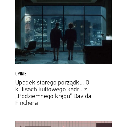
starego
porządku.
O
kulisach
kultowego
kadru
z
„Podziemnego
kręgu”
Davida
Finchera
OPINIE
Upadek starego porządku. O
kulisach kultowego kadru z
„Podziemnego kręgu” Davida
Finchera
Sztuczna