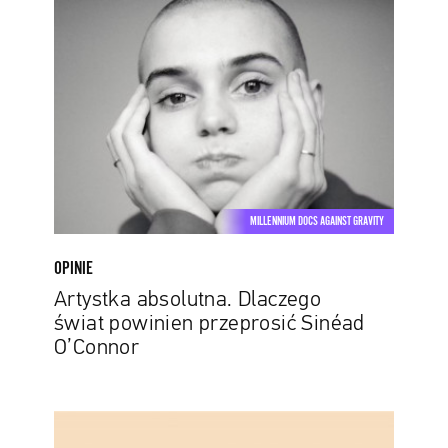
absolutna.
Dlaczego
świat
powinien
przeprosić
Sinéad
O’Connor
MILLENNIUM DOCS AGAINST GRAVITY
OPINIE
Artystka absolutna. Dlaczego
świat powinien przeprosić Sinéad
O’Connor
Pokolenie
PlayStation?