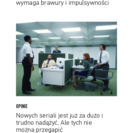
wymaga brawury i impulsywności
Nowych
seriali
jest
już
za
dużo
i
trudno
nadążyć.
Ale
tych
nie
OPINIE
można
Nowych seriali jest już za dużo i
przegapić
trudno nadążyć. Ale tych nie
można przegapić