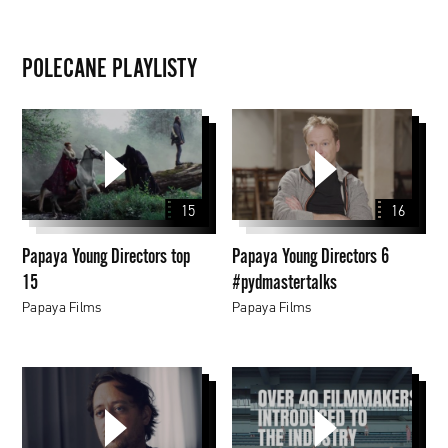
POLECANE PLAYLISTY
Papaya
Papaya
Young
Young
Directors
Directors
top
6
15
16
15
#pydmastertalks
Papaya Young Directors top
Papaya Young Directors 6
15
#pydmastertalks
Papaya Films
Papaya Films
Papaya
Papaya
Young
Young
Directors
Directors