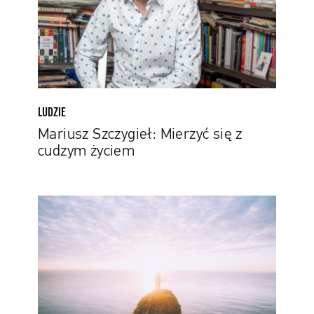
cudzym
życiem
LUDZIE
Mariusz Szczygieł: Mierzyć się z
cudzym życiem
5
miejsc
w
internecie,
które
pomogą
ci