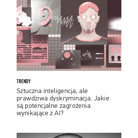
inteligencja,
ale
prawdziwa
dyskryminacja.
Jakie
są
potencjalne
zagrożenia
wynikające
z
AI?
TRENDY
Sztuczna inteligencja, ale
prawdziwa dyskryminacja. Jakie
są potencjalne zagrożenia
wynikające z AI?
Artystka