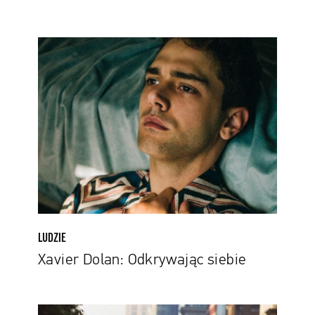
Xavier
Dolan:
Odkrywając
siebie
LUDZIE
Xavier Dolan: Odkrywając siebie
Nie