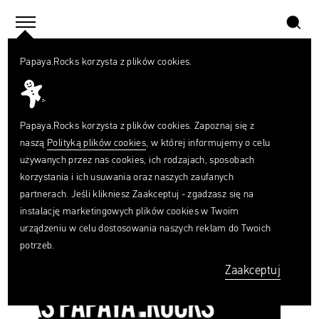
szukaj
home
menu
Papaya.Rocks korzysta z plików cookies.
SZUKAJ
Czego
szukasz?
Papaya.Rocks
szukaj
Papaya.Rocks korzysta z plików cookies. Zapoznaj się z
naszą
Polityką plików cookies
, w której informujemy o celu
używanych przez nas cookies, ich rodzajach, sposobach
korzystania i ich usuwania oraz naszych zaufanych
partnerach. Jeśli klikniesz Zaakceptuj - zgadzasz się na
instalację marketingowych plików cookies w Twoim
Papaya.Rocks
urządzeniu w celu dostosowania naszych reklam do Twoich
kończy
potrzeb.
działalność.
Dziękujemy,
Zaakceptuj
że
nas
czytaliście!