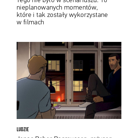
Tego nie było w scenariuszu. 10
w
nieplanowanych momentów,
filmach
które i tak zostały wykorzystane
w filmach
Jonas
Poher
Rasmussen,
reżyser
„Przeżyć”:
Animowane
świadectwo
LUDZIE