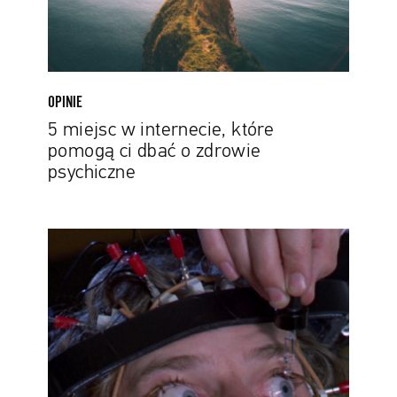
dbać
o
zdrowie
psychiczne
OPINIE
5 miejsc w internecie, które
pomogą ci dbać o zdrowie
psychiczne
Paznokciami
po
tablicy.
Kogo
przyciąga
anty-
ASMR?