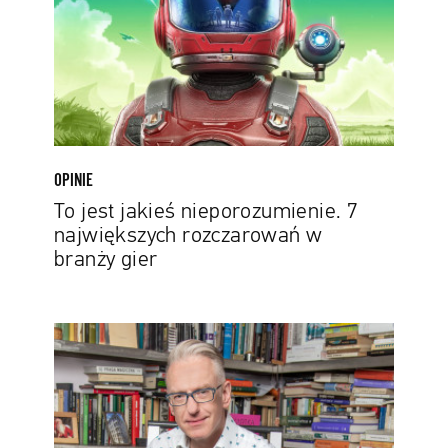
7
największych
rozczarowań
w
branży
gier
OPINIE
To jest jakieś nieporozumienie. 7
największych rozczarowań w
branży gier
Mariusz
Szczygieł:
Mierzyć
się
z