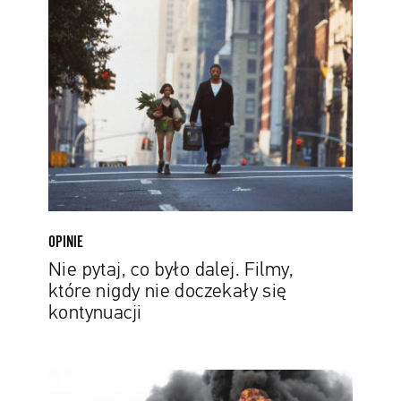
pytaj,
co
było
dalej.
Filmy,
które
nigdy
nie
doczekały
się
kontynuacji
OPINIE
Nie pytaj, co było dalej. Filmy,
które nigdy nie doczekały się
kontynuacji
Nie
tylko