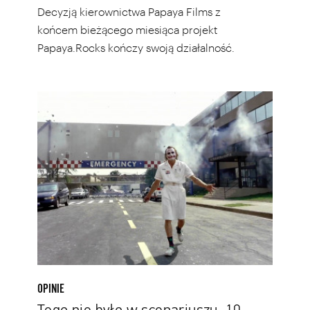
Decyzją kierownictwa Papaya Films z
końcem bieżącego miesiąca projekt
Papaya.Rocks kończy swoją działalność.
Tego
nie
było
w
scenariuszu.
10
nieplanowanych
momentów,
które
i
tak
zostały
OPINIE
wykorzystane