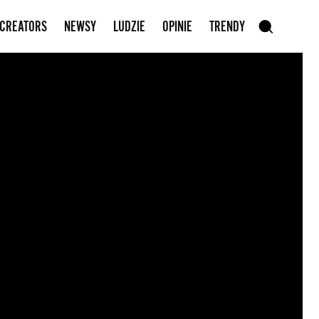
Zapisz się do newslettera
 CREATORS
NEWSY
LUDZIE
OPINIE
TRENDY
szukaj
SZUKAJ