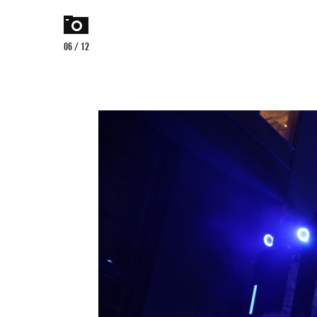
home
menu
06 / 12
Czego
szukasz?
szukaj