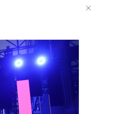
zamknij
 CREATORS
NEWSY
LUDZIE
OPINIE
TRENDY
szukaj
SZUKAJ