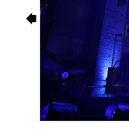
poprzedni
slajd