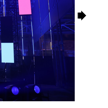
następny
slajd