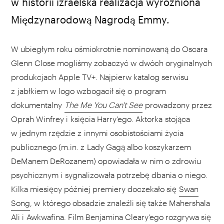
w historii izraelska realizacja wyróżniona
Międzynarodową Nagrodą Emmy.
W ubiegłym roku ośmiokrotnie nominowaną do Oscara
Glenn Close mogliśmy zobaczyć w dwóch oryginalnych
produkcjach Apple TV+. Najpierw katalog serwisu
z jabłkiem w logo wzbogacił się o program
dokumentalny
The Me You Can't See
prowadzony przez
Oprah Winfrey i księcia Harry'ego. Aktorka stojąca
w jednym rzędzie z innymi osobistościami życia
publicznego (m.in. z Lady Gagą albo koszykarzem
DeManem DeRozanem) opowiadała w nim o zdrowiu
psychicznym i sygnalizowała potrzebę dbania o niego.
Kilka miesięcy później premiery doczekało się
Swan
Song
, w którego obsadzie znaleźli się także Mahershala
Ali i Awkwafina. Film Benjamina Cleary'ego rozgrywa się