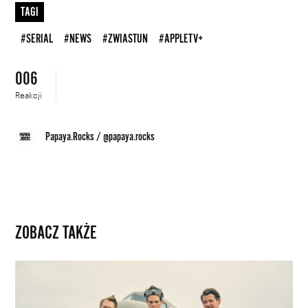
TAGI
#SERIAL
#NEWS
#ZWIASTUN
#APPLETV+
006
Reakcji
Papaya.Rocks
/
@papaya.rocks
ZOBACZ TAKŻE
Jak
powstała
elitarna