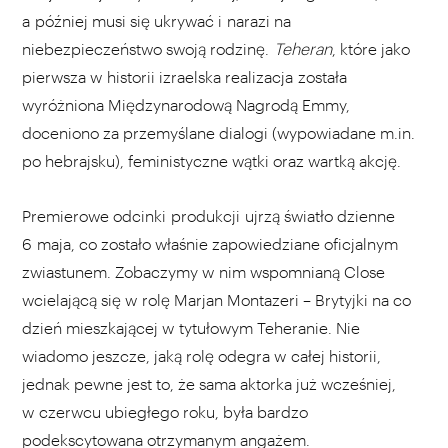
a później musi się ukrywać i narazi na
niebezpieczeństwo swoją rodzinę.
Teheran
, które jako
pierwsza w historii izraelska realizacja została
wyróżniona Międzynarodową Nagrodą Emmy,
doceniono za przemyślane dialogi (wypowiadane m.in.
po hebrajsku), feministyczne wątki oraz wartką akcję.
Premierowe odcinki produkcji
ujrzą światło dzienne
6 maja, co zostało właśnie zapowiedziane oficjalnym
zwiastunem. Zobaczymy w nim wspomnianą Close
wcielającą się w rolę Marjan Montazeri – Brytyjki na co
dzień mieszkającej w tytułowym Teheranie. Nie
wiadomo jeszcze, jaką rolę odegra w całej historii,
jednak pewne jest to, że sama aktorka już wcześniej,
w czerwcu ubiegłego roku, była bardzo
podekscytowana
otrzymanym angażem.