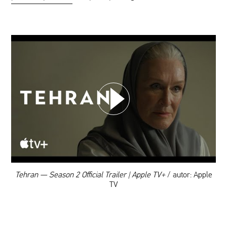
WYBIERZ SWOJĄ PLAYLISTĘ
DODAJ TEN FILM DO PLAYLISTY
00:00
Tehran — Season 2 Official Trailer | Apple TV+
/ autor: Apple
TV