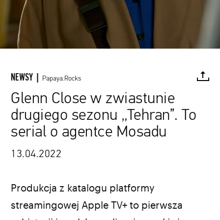
NEWSY |
Papaya.Rocks
Glenn Close w zwiastunie
kadr z serialu „Tehran” / Apple TV+ / materiały prasowe
drugiego sezonu „Tehran”. To
FACEBOOK
TWITTER
PINTEREST
MAIL
L
serial o agentce Mosadu
13.04.2022
Produkcja z katalogu platformy
streamingowej Apple TV+ to pierwsza