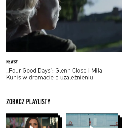
Glenn
Close
i
Mila
Kunis
w
dramacie
o
uzależnieniu
NEWSY
„Four Good Days”: Glenn Close i Mila
Kunis w dramacie o uzależnieniu
ZOBACZ PLAYLISTY
Nagrody
Specjalne