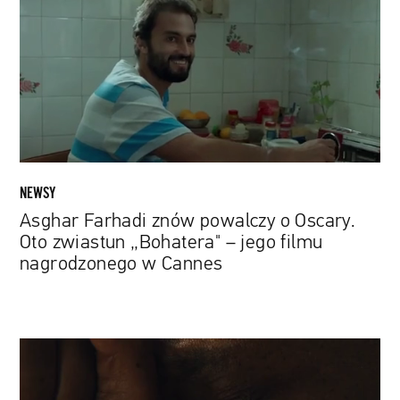
powalczy
o
Oscary.
Oto
zwiastun
„Bohatera"
–
jego
filmu
NEWSY
nagrodzonego
Asghar Farhadi znów powalczy o Oscary.
w
Oto zwiastun „Bohatera" – jego filmu
Cannes
nagrodzonego w Cannes
Mahershala
Ali,
Glenn