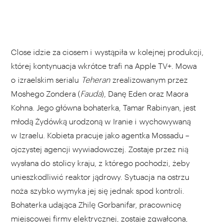
Close idzie za ciosem i wystąpiła w kolejnej produkcji,
której kontynuacja wkrótce trafi na Apple TV+. Mowa
o izraelskim serialu
Teheran
zrealizowanym przez
Moshego Zondera (
Fauda
), Danę Eden oraz Maora
Kohna. Jego główna bohaterka, Tamar Rabinyan, jest
młodą Żydówką urodzoną w Iranie i wychowywaną
w Izraelu. Kobieta pracuje jako agentka Mossadu –
ojczystej agencji wywiadowczej. Zostaje przez nią
wysłana do stolicy kraju, z którego pochodzi, żeby
unieszkodliwić reaktor jądrowy. Sytuacja na ostrzu
noża szybko wymyka jej się jednak spod kontroli.
Bohaterka udająca Zhilę Gorbanifar, pracownicę
miejscowej firmy elektrycznej, zostaje zgwałcona,