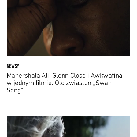
Close
i
Awkwafina
w
jednym
filmie.
Oto
zwiastun
„Swan
NEWSY
Song"
Mahershala Ali, Glenn Close i Awkwafina
w jednym filmie. Oto zwiastun „Swan
Song"
„Four
Good
Days”: