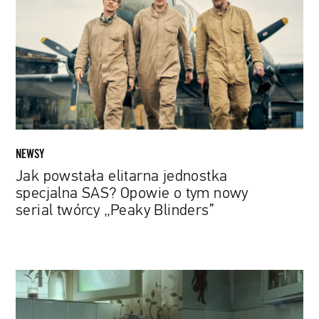
jednostka
specjalna
SAS?
Opowie
o
tym
nowy
serial
twórcy
NEWSY
„Peaky
Jak powstała elitarna jednostka
Blinders”
specjalna SAS? Opowie o tym nowy
serial twórcy „Peaky Blinders”
Asghar
Farhadi
znów