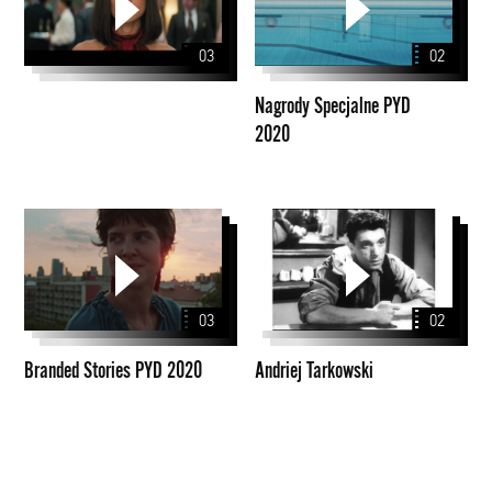
PYD
2020
03
02
Nagrody Specjalne PYD
2020
Branded
Andriej
Stories
Tarkowski
PYD
2020
03
02
Branded Stories PYD 2020
Andriej Tarkowski