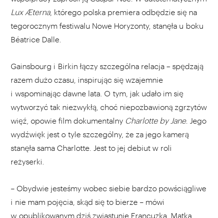
Lux Æterna
, którego polska premiera odbędzie się na
tegorocznym festiwalu Nowe Horyzonty, stanęła u boku
Béatrice Dalle.
Gainsbourg i Birkin łączy szczególna relacja – spędzają
razem dużo czasu, inspirując się wzajemnie
i wspominając dawne lata. O tym, jak udało im się
wytworzyć tak niezwykłą, choć niepozbawioną zgrzytów
więź, opowie film dokumentalny
Charlotte by Jane
. Jego
wydźwięk jest o tyle szczególny, że za jego kamerą
stanęła sama Charlotte. Jest to jej debiut w roli
reżyserki.
– Obydwie jesteśmy wobec siebie bardzo powściągliwe
i nie mam pojęcia, skąd się to bierze – mówi
w opublikowanym dziś zwiastunie Francuzka. Matka