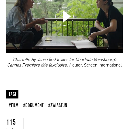
WYBIERZ SWOJĄ PLAYLISTĘ
DODAJ TEN FILM DO PLAYLISTY
00:00
’Charlotte By Jane’: first trailer for Charlotte Gainsbourg’s
Cannes Premiere title (exclusive)
/ autor: Screen International
TAGI
#FILM
#DOKUMENT
#ZWIASTUN
115