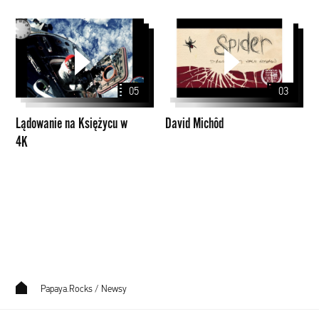
Lądowanie
David
na
Michôd
Księżycu
w
05
03
4K
Lądowanie na Księżycu w
David Michôd
4K
Papaya.Rocks
/
Newsy