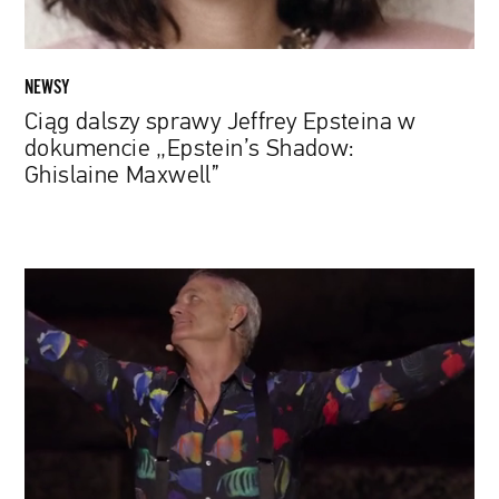
Ghislaine
Maxwell”
NEWSY
Ciąg dalszy sprawy Jeffrey Epsteina w
dokumencie „Epstein’s Shadow:
Ghislaine Maxwell”
Bill
Murray
śpiewa
i
recytuje
poezję
w
zwiastunie
„New