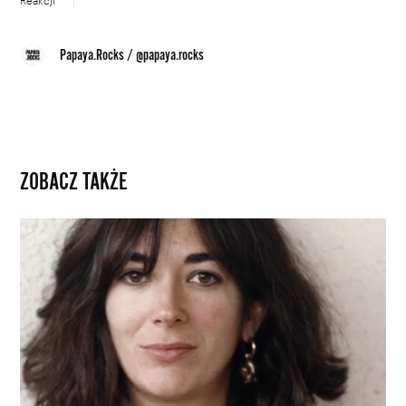
Reakcji
Papaya.Rocks
/
@papaya.rocks
ZOBACZ TAKŻE
Ciąg
dalszy
sprawy
Jeffrey
Epsteina
w
dokumencie
„Epstein’s
Shadow: