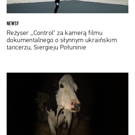
tancerzu,
Siergieju
Połuninie
NEWSY
Reżyser „Control" za kamerą filmu
dokumentalnego o słynnym ukraińskim
tancerzu, Siergieju Połuninie
Codzienność
krowy
mlecznej.
W
Cannes
zadebiutuje
dokument
„Cow”