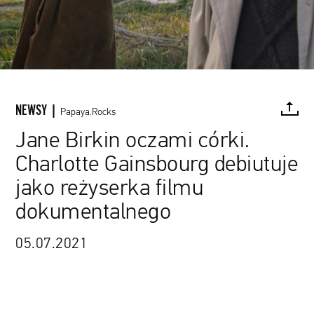
NEWSY |
Papaya.Rocks
Jane Birkin oczami córki.
Charlotte Gainsbourg debiutuje
FACEBOOK
TWITTER
PINTEREST
MAIL
L
jako reżyserka filmu
dokumentalnego
Nolita Cinema / materiały prasowe
05.07.2021