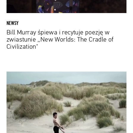
Worlds:
The
Cradle
NEWSY
of
Bill Murray śpiewa i recytuje poezję w
Civilization"
zwiastunie „New Worlds: The Cradle of
Civilization"
Reżyser
„Control"
za
kamerą
filmu
dokumentalnego
o
słynnym
ukraińskim