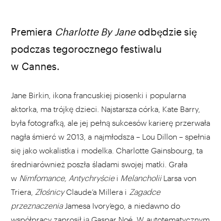
Premiera
Charlotte By Jane
odbędzie się
podczas tegorocznego festiwalu
w Cannes.
Jane Birkin, ikona francuskiej piosenki i popularna
aktorka, ma trójkę dzieci. Najstarsza córka, Kate Barry,
była fotografką, ale jej pełną sukcesów karierę przerwała
nagła śmierć w 2013, a najmłodsza – Lou Dillon – spełnia
się jako wokalistka i modelka. Charlotte Gainsbourg, ta
średniarównież poszła śladami swojej matki. Grała
w
Nimfomance, Antychryście
i
Melancholii
Larsa von
Triera,
Złośnicy
Claude’a Millera i
Zagadce
przeznaczenia
Jamesa Ivory’ego, a niedawno do
współpracy zaprosił ją Gaspar Noé. W autotematycznym