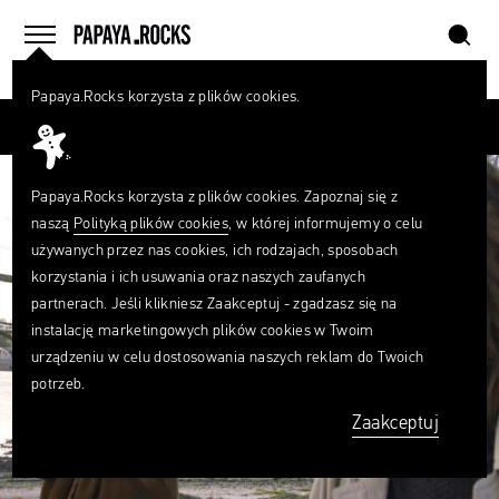
szukaj
home
menu
Papaya.Rocks korzysta z plików cookies.
SZUKAJ
Przesuń palcem
Czego
szukasz?
szukaj
Papaya.Rocks korzysta z plików cookies. Zapoznaj się z
naszą
Polityką plików cookies
, w której informujemy o celu
używanych przez nas cookies, ich rodzajach, sposobach
korzystania i ich usuwania oraz naszych zaufanych
partnerach. Jeśli klikniesz Zaakceptuj - zgadzasz się na
instalację marketingowych plików cookies w Twoim
urządzeniu w celu dostosowania naszych reklam do Twoich
potrzeb.
Zaakceptuj