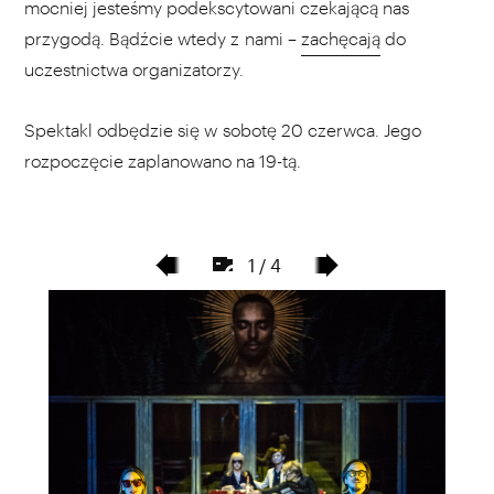
mocniej jesteśmy podekscytowani czekającą nas
przygodą. Bądźcie wtedy z nami –
zachęcają
do
uczestnictwa organizatorzy.
Spektakl odbędzie się w sobotę 20 czerwca. Jego
rozpoczęcie zaplanowano na 19-tą.
1 / 4
poprzedni
następny
slajd
slajd