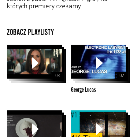
których premiery czekamy
ZOBACZ PLAYLISTY
George
Lucas
03
02
George Lucas
Original
Muzeum
Series
Van
Season
Gogha
1
w