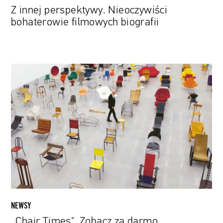
Z innej perspektywy. Nieoczywiści
bohaterowie filmowych biografii
„Chair
Times".
Zobacz
za
darmo
dokument
o
krzesłach
i
ich
miejscu
w
NEWSY
historii
„Chair Times". Zobacz za darmo