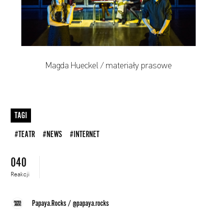
Magda Hueckel / materiały prasowe
TAGI
#TEATR
#NEWS
#INTERNET
040
Reakcji
Papaya.Rocks
/
@papaya.rocks