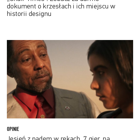
designu
dokument o krzesłach i ich miejscu w
historii designu
Jesień
z
padem
w
rękach.
7
gier,
na
których
premiery
czekamy
OPINIE
Jesień z padem w rękach. 7 gier, na