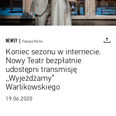
NEWSY |
Papaya.Rocks
Koniec sezonu w internecie.
Nowy Teatr bezpłatnie
FACEBOOK
TWITTER
PINTEREST
MAIL
L
udostępni transmisję
„Wyjeżdżamy”
Warlikowskiego
Magda Hueckel / materiały prasowe
19.06.2020