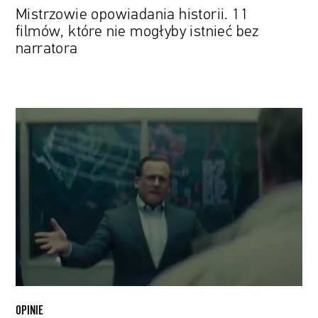
Mistrzowie opowiadania historii. 11
filmów, które nie mogłyby istnieć bez
narratora
Z
innej
perspektywy.
Nieoczywiści
bohaterowie
filmowych
biografii
OPINIE