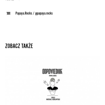
Papaya.Rocks
/
@papaya.rocks
ZOBACZ TAKŻE
Gdzie
jest
najlepsze
miasto
świata?
Posłuchaj
pierwszego
odcinka
podcastu