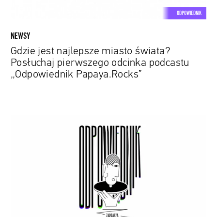
„Odpowiednik
ODPOWIEDNIK
Papaya.Rocks”
NEWSY
Gdzie jest najlepsze miasto świata?
Posłuchaj pierwszego odcinka podcastu
„Odpowiednik Papaya.Rocks”
Zapowiadamy
„Odpowiednik
Papaya.Rocks”
–
podcast,
jakiego
w
Polsce
jeszcze