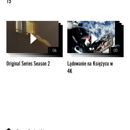
15
Original
Lądowanie
Series
na
Season
Księżycu
2
w
06
05
4K
Original Series Season 2
Lądowanie na Księżycu w
4K