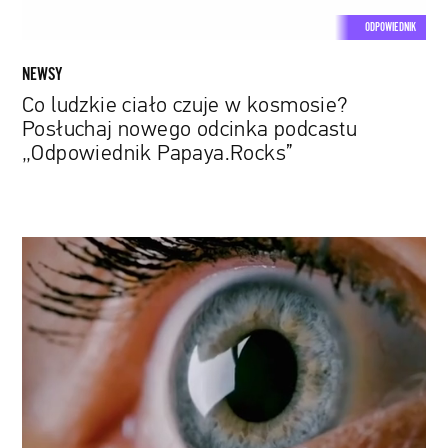
podcastu
ODPOWIEDNIK
„Odpowiednik
Papaya.Rocks”
NEWSY
Co ludzkie ciało czuje w kosmosie?
Posłuchaj nowego odcinka podcastu
„Odpowiednik Papaya.Rocks”
Jaka
przyszłość czeka
rośliny
doniczkowe,
modę
albo
randkowanie?
Opowie
o