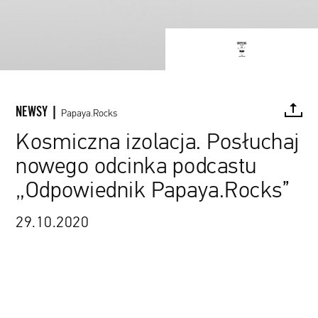
NEWSY |
Papaya.Rocks
Kosmiczna izolacja. Posłuchaj
nowego odcinka podcastu
FACEBOOK
TWITTER
PINTEREST
MAIL
L
„Odpowiednik Papaya.Rocks”
29.10.2020