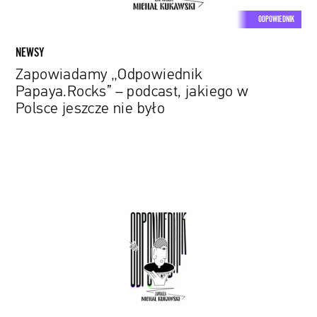
nie
ODPOWIEDNIK
było
NEWSY
Zapowiadamy „Odpowiednik
Papaya.Rocks” – podcast, jakiego w
Polsce jeszcze nie było
Co
ludzkie
ciało
czuje
w
kosmosie?
Posłuchaj
nowego
odcinka