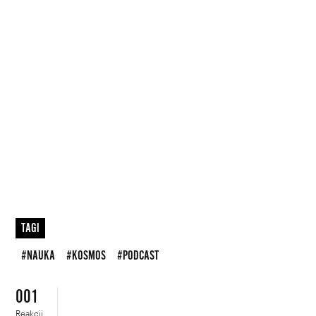
TAGI
#NAUKA
#KOSMOS
#PODCAST
001
Reakcji