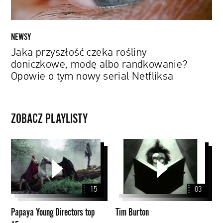
tym
nowy
serial
NEWSY
Netfliksa
Jaka przyszłość czeka rośliny
doniczkowe, modę albo randkowanie?
Opowie o tym nowy serial Netfliksa
ZOBACZ PLAYLISTY
Papaya
Tim
Young
Burton
Directors
top
15
03
15
Papaya Young Directors top
Tim Burton