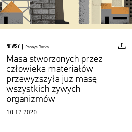
NEWSY |
Papaya.Rocks
Masa stworzonych przez
człowieka materiałów
FACEBOOK
TWITTER
PINTEREST
MAIL
L
przewyższyła już masę
wszystkich żywych
organizmów
10.12.2020