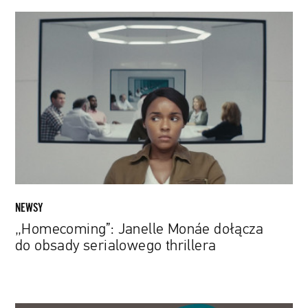
„Homecoming”:
Janelle
Monáe
dołącza
do
obsady
serialowego
thrillera
NEWSY
„Homecoming”: Janelle Monáe dołącza
do obsady serialowego thrillera