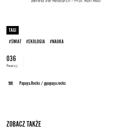
00:00
Behind the Research - Prof. Ron Milo
TAGI
#ŚWIAT
#EKOLOGIA
#NAUKA
036
Reakcji
Papaya.Rocks
/
@papaya.rocks
ZOBACZ TAKŻE