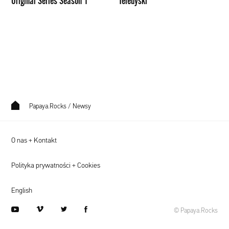
Original Series Season 1
Teledyski
Papaya.Rocks
/
Newsy
O nas + Kontakt
Polityka prywatności + Cookies
English
youtube
vimeo
twitter
facebook
© Papaya.Rocks