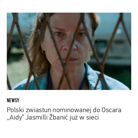
Polski
zwiastun
nominowanej
do
Oscara
„Aidy”
Jasmilli
Žbanić
już
w
sieci
NEWSY
Polski zwiastun nominowanej do Oscara
„Aidy” Jasmilli Žbanić już w sieci