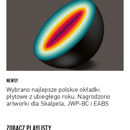
Wybrano
najlepsze
polskie
okładki
płytowe
z
ubiegłego
roku.
Nagrodzono
artworki
dla
Skalpela,
NEWSY
JWP-
Wybrano najlepsze polskie okładki
BC
płytowe z ubiegłego roku. Nagrodzono
i
artworki dla Skalpela, JWP-BC i EABS
EABS
ZOBACZ PLAYLISTY