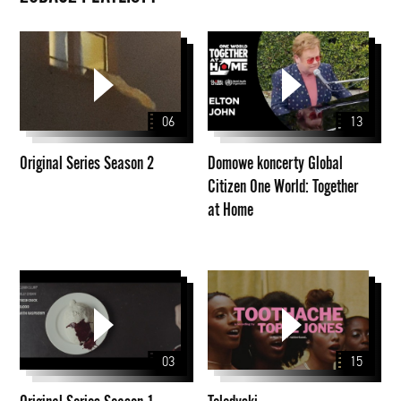
Original
Domowe
Series
koncerty
Season
Global
2
Citizen
06
13
One
World:
Original Series Season 2
Domowe koncerty Global
Together
Citizen One World: Together
at
at Home
Home
Original
Teledyski
Series
Season
1
03
15