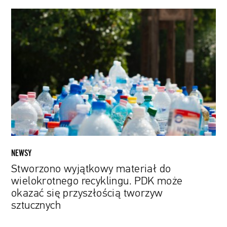
Stworzono
wyjątkowy
materiał
do
wielokrotnego
recyklingu.
PDK
może
okazać
się
przyszłością
tworzyw
NEWSY
sztucznych
Stworzono wyjątkowy materiał do
wielokrotnego recyklingu. PDK może
okazać się przyszłością tworzyw
sztucznych