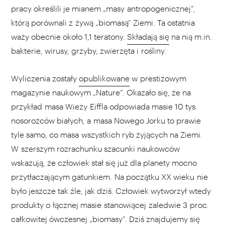
pracy określili je mianem „masy antropogenicznej”,
którą porównali z żywą „biomasą” Ziemi. Ta ostatnia
waży obecnie około 1,1 teratony.
Składają się
na nią m.in.
bakterie, wirusy, grzyby, zwierzęta i rośliny.
Wyliczenia zostały
opublikowane
w prestiżowym
magazynie naukowym „Nature”. Okazało się, że na
przykład masa Wieży Eiffla odpowiada masie 10 tys.
nosorożców białych, a masa Nowego Jorku to prawie
tyle samo, co masa wszystkich ryb żyjących na Ziemi.
W szerszym rozrachunku szacunki naukowców
wskazują, że człowiek stał się już dla planety mocno
przytłaczającym gatunkiem. Na początku XX wieku nie
było jeszcze tak źle, jak dziś. Człowiek wytworzył wtedy
produkty o łącznej masie stanowiącej zaledwie 3 proc.
całkowitej ówczesnej „biomasy”. Dziś znajdujemy się