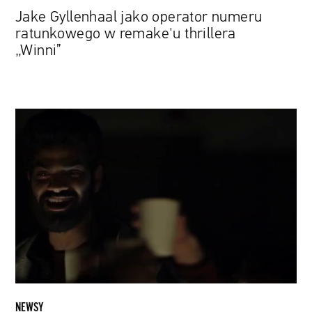
Jake Gyllenhaal jako operator numeru
ratunkowego w remake'u thrillera
„Winni”
„Ariaferma":
Tony
Servillo
i
Silvio
Orlando
w
więzieniu,
gdzie
króluje
absurd
NEWSY