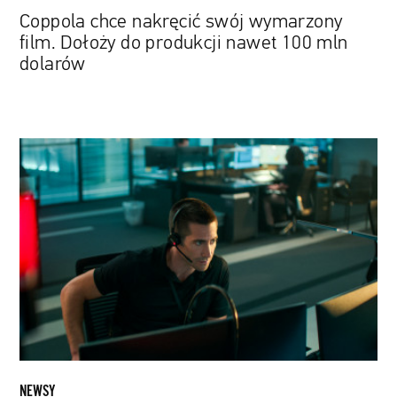
dolarów
Coppola chce nakręcić swój wymarzony
film. Dołoży do produkcji nawet 100 mln
dolarów
Jake
Gyllenhaal
jako
operator
numeru
ratunkowego
w
remake'u
thrillera
„Winni”
NEWSY