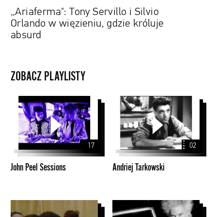
„Ariaferma": Tony Servillo i Silvio
Orlando w więzieniu, gdzie króluje
absurd
ZOBACZ PLAYLISTY
John
Andriej
Peel
Tarkowski
Sessions
17
02
John Peel Sessions
Andriej Tarkowski
Teledyski
Walker