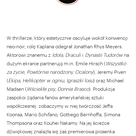
W thrillerze, który estetycznie oscyluje wokół konwencji
neo-noir, rolę Kaplana odegrał Jonathan Rhys Meyers.
Aktorowi znanemu z
Idola, Draculi
i
Dynastii Tudorów
na
dużym ekranie partnerują m.in. Emile Hirsch (
Wszystko
za życie, Powtórnie narodzony, Ocalony
), Jeremy Piven
(
Ekipa, Helikopter w ogniu, Igraszki losu
) oraz Michael
Madsen (
Wściekłe psy, Donnie Brasco
). Produkcja
zaspokoi żądania fanów amerykańskiej sztuki
współczesnej: zobaczymy w niej twórczość Jeffa
Koonsa, Mario Schifano, Gottiego Bernhoffa, Simona
Thompsona oraz Kouhei Nakamy. Na jej ścieżce
dźwiękowej znalazła się zaś premierowa piosenka