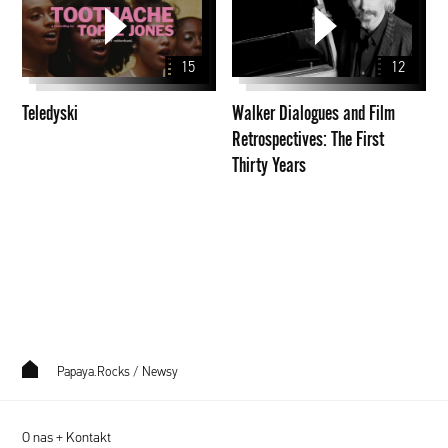
Dialogues
and
Film
15
12
Retrospectives:
The
Teledyski
Walker Dialogues and Film
First
Retrospectives: The First
Thirty
Thirty Years
Years
Papaya.Rocks
/
Newsy
O nas + Kontakt