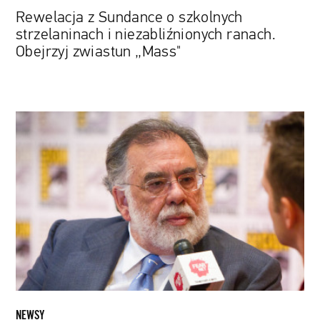
Rewelacja z Sundance o szkolnych
strzelaninach i niezabliźnionych ranach.
Obejrzyj zwiastun „Mass"
Coppola
chce
nakręcić
swój
wymarzony
film.
Dołoży
do
produkcji
nawet
100
mln
NEWSY