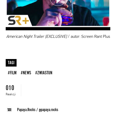
DODAJ TEN FILM DO PLAYLISTY
00:00
American Night Trailer [EXCLUSIVE]
/ autor: Screen Rant Plus
TAGI
#FILM
#NEWS
#ZWIASTUN
010
Reakcji
Papaya.Rocks
/
@papaya.rocks