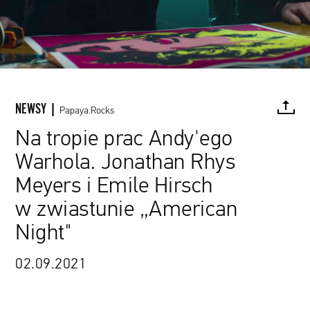
NEWSY |
Papaya.Rocks
Na tropie prac Andy'ego
Warhola. Jonathan Rhys
FACEBOOK
TWITTER
PINTEREST
MAIL
L
Meyers i Emile Hirsch
w zwiastunie „American
www.youtube.com / Screen Rant Plus
Night"
02.09.2021