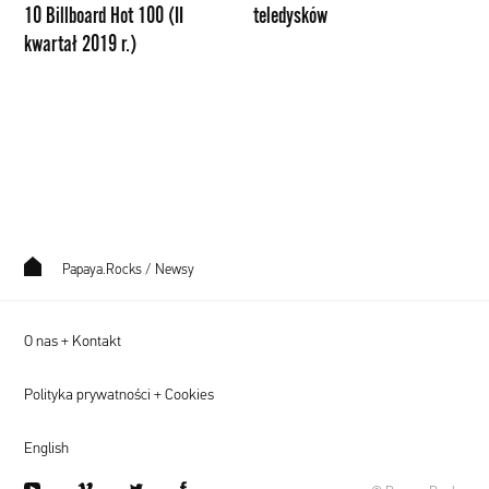
10 Billboard Hot 100 (II
teledysków
100
kwartał 2019 r.)
(II
kwartał
2019
r.)
Papaya.Rocks
/
Newsy
O nas + Kontakt
Polityka prywatności + Cookies
English
youtube
vimeo
twitter
facebook