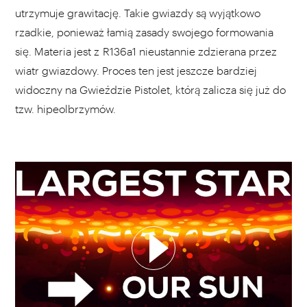
utrzymuje grawitację. Takie gwiazdy są wyjątkowo
rzadkie, ponieważ łamią zasady swojego formowania
się. Materia jest z R136a1 nieustannie zdzierana przez
wiatr gwiazdowy. Proces ten jest jeszcze bardziej
widoczny na Gwieździe Pistolet, którą zalicza się już do
tzw. hipeolbrzymów.
WYBIERZ SWOJĄ PLAYLISTĘ
DODAJ TEN FILM DO PLAYLISTY