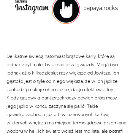
Delikatnie świecą natomiast brązowe karły, które są
jednak zbyt małe, by uznać je za gwiazdy. Mogą być
jednak aż o kilkadziesiąt razy większe od Jowisza. Ich
gęstość jest o tyle od niego większa, że w ich jądrze
zachodzą reakcje chemiczne, dając efekt świetlny.
Kiedy gazowy gigant przekroczy pewien próg masy,
jego jądro w końcu zaczyna się palić. Takie
zjawisko zachodzi już u tzw. czerwonych karłów,
w których wnętrzu ma miejsce termojądrowa przemiana
wodoru w hel. Ich światło wciąż jest mgliste, ale potrafi