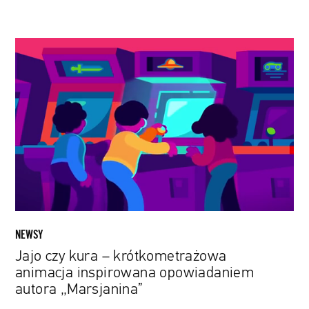
Jajo
czy
kura
–
krótkometrażowa
animacja
inspirowana
opowiadaniem
autora
„Marsjanina”
NEWSY
Jajo czy kura – krótkometrażowa
animacja inspirowana opowiadaniem
autora „Marsjanina”