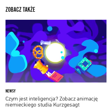
ZOBACZ TAKŻE
Czym
jest
inteligencja?
Zobacz
animację
niemieckiego
studia
Kurzgesagt
NEWSY
Czym jest inteligencja? Zobacz animację
niemieckiego studia Kurzgesagt