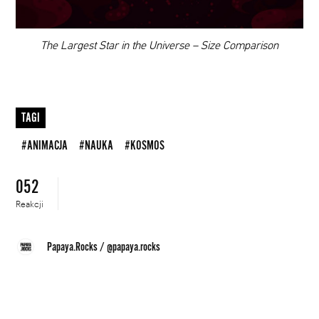
00:00
The Largest Star in the Universe – Size Comparison
TAGI
#ANIMACJA
#NAUKA
#KOSMOS
052
Reakcji
Papaya.Rocks
/
@papaya.rocks