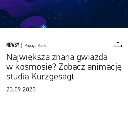
NEWSY |
Papaya.Rocks
Największa znana gwiazda
w kosmosie? Zobacz animację
FACEBOOK
TWITTER
PINTEREST
MAIL
L
studia Kurzgesagt
23.09.2020