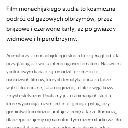
źródło: youtube.com
Film monachijskiego studia to kosmiczna
podróż od gazowych olbrzymów, przez
brązowe i czerwone karły, aż po gwiazdy
widmowe i hiperolbrzymy.
Animatorzy z monachijskiego studia Kurzgesagt od 7 lat
przyglądają się wielu interesującym tematom. Na swoim
youtubowym kanale
zgromadzili przeszło sto
naukowych filmów, których tematyka porusza także
wątki filozoficzne, futurologiczne, a także wyjątkowy
zmysł estetyczny. Pisaliśmy już o animacjach studia,
które wyjaśniają,
czym jest inteligencja
, pytają, czy
górnictwo kosmiczne uratuje Ziemię
a także tłumaczą,
dlaczego czujemy się samotni
. Tym razem studio wzięło
na warsztat gwiazdy i im podobne ciała niebieskie.