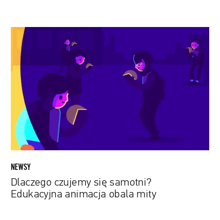
Dlaczego
czujemy
się
samotni?
Edukacyjna
animacja
obala
mity
NEWSY
Dlaczego czujemy się samotni?
Edukacyjna animacja obala mity