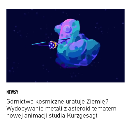
Górnictwo
kosmiczne
uratuje
Ziemię?
Wydobywanie
metali
z
asteroid
tematem
nowej
animacji
studia
NEWSY
Kurzgesagt
Górnictwo kosmiczne uratuje Ziemię?
Wydobywanie metali z asteroid tematem
nowej animacji studia Kurzgesagt