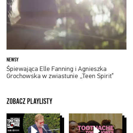
Agnieszka
Grochowska
w
zwiastunie
„Teen
Spirit”
NEWSY
Śpiewająca Elle Fanning i Agnieszka
Grochowska w zwiastunie „Teen Spirit”
ZOBACZ PLAYLISTY
Domowe
Teledyski
koncerty
Global