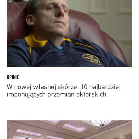
własnej
skórze.
10
najbardziej
imponujących
przemian
aktorskich
OPINIE
W nowej własnej skórze. 10 najbardziej
imponujących przemian aktorskich
O
przekuwaniu
pasji