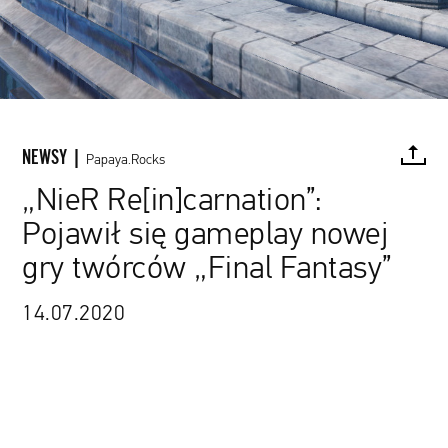
NEWSY |
Papaya.Rocks
„NieR Re[in]carnation”:
Pojawił się gameplay nowej
FACEBOOK
TWITTER
PINTEREST
MAIL
L
gry twórców „Final Fantasy”
14.07.2020
źródło: materiały promocyjne