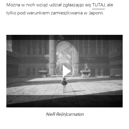
Można w nich wziąć udział zgłaszając się
TUTAJ
, ale
tylko pod warunkiem zamieszkiwania w Japonii.
WYBIERZ SWOJĄ PLAYLISTĘ
DODAJ TEN FILM DO PLAYLISTY
00:00
NieR Re[in]carnation