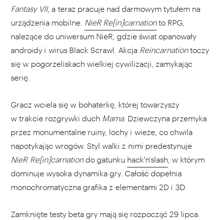
Fantasy VII
, a teraz pracuje nad darmowym tytułem na
urządzenia mobilne.
NieR Re[in]carnation
to RPG,
należące do uniwersum NieR, gdzie świat opanowały
androidy i wirus Black Scrawl. Akcja
Reincarnation
toczy
się w pogorzeliskach wielkiej cywilizacji, zamykając
serię.
Gracz wciela się w bohaterkę, której towarzyszy
w trakcie rozgrywki duch
Mama
. Dziewczyna przemyka
przez monumentalne ruiny, lochy i wieże, co chwila
napotykając wrogów. Styl walki z nimi predestynuje
NieR Re[in]carnation
do gatunku
hack'n'slash
, w którym
dominuje wysoka dynamika gry. Całość dopełnia
monochromatyczna grafika z elementami 2D i 3D.
Zamknięte testy beta gry mają się rozpocząć 29 lipca.