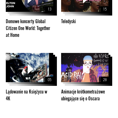
Citizen
13
15
One
World:
Domowe koncerty Global
Teledyski
Together
Citizen One World: Together
at
at Home
Home
Lądowanie
Animacje
na
krótkometrażowe
Księżycu
ubiegające
w
się
05
28
4K
o
Oscara
Lądowanie na Księżycu w
Animacje krótkometrażowe
4K
ubiegające się o Oscara