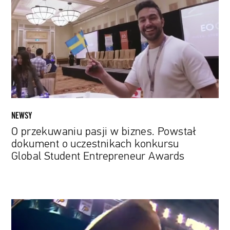
w
biznes.
Powstał
dokument
o
uczestnikach
konkursu
Global
Student
NEWSY
Entrepreneur
O przekuwaniu pasji w biznes. Powstał
Awards
dokument o uczestnikach konkursu
Global Student Entrepreneur Awards
Najlepsze
sportowe
historie.