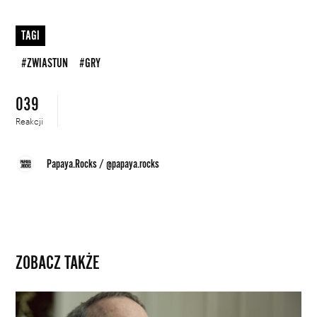
TAGI
#ZWIASTUN
#GRY
039
Reakcji
Papaya.Rocks
/
@papaya.rocks
ZOBACZ TAKŻE
W
nowej