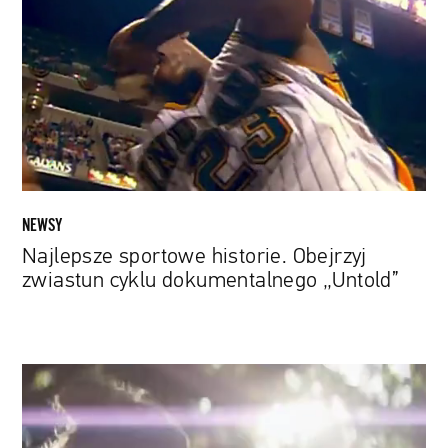
Obejrzyj
zwiastun
cyklu
dokumentalnego
„Untold”
NEWSY
Najlepsze sportowe historie. Obejrzyj
zwiastun cyklu dokumentalnego „Untold”
Śpiewająca
Elle
Fanning
i