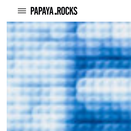
home
menu
Czego
szukasz?
szukaj