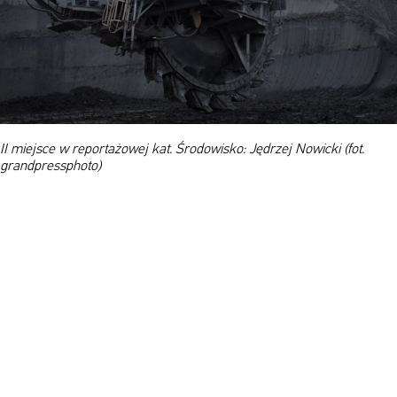
II miejsce w reportażowej kat. Środowisko: Jędrzej Nowicki (fot.
grandpressphoto)
O nas + Kontakt
Polityka prywatności + Cookies
English
youtube
vimeo
twitter
facebook
© Papaya.Rocks