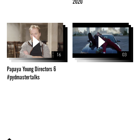
2020
Papaya
Young
Directors
6
16
03
#pydmastertalks
Papaya Young Directors 6
#pydmastertalks