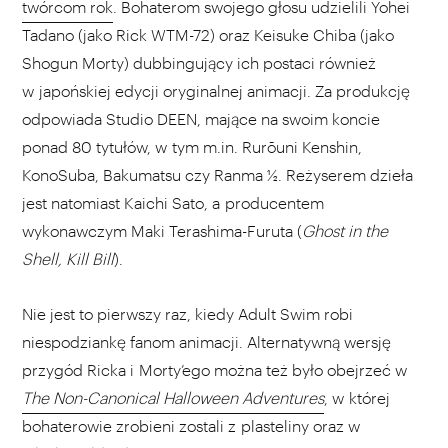
twórcom rok
. Bohaterom swojego głosu udzielili Yohei
Tadano (jako Rick WTM-72) oraz Keisuke Chiba (jako
Shogun Morty) dubbingujący ich postaci również
w japońskiej edycji oryginalnej animacji. Za produkcję
odpowiada Studio DEEN, mające na swoim koncie
ponad 80 tytułów, w tym m.in. Rurōuni Kenshin,
KonoSuba, Bakumatsu czy Ranma ½. Reżyserem dzieła
jest natomiast Kaichi Sato, a producentem
wykonawczym Maki Terashima-Furuta (
Ghost in the
Shell, Kill Bill
).
Nie jest to pierwszy raz, kiedy Adult Swim robi
niespodziankę fanom animacji. Alternatywną wersję
przygód Ricka i Morty’ego można też było obejrzeć w
The Non-Canonical Halloween Adventures
, w której
bohaterowie zrobieni zostali z plasteliny oraz w