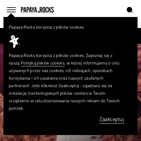
szukaj
home
menu
Papaya.Rocks korzysta z plików cookies.
SZUKAJ
Przesuń palcem
Czego
szukasz?
szukaj
Papaya.Rocks korzysta z plików cookies. Zapoznaj się z
naszą
Polityką plików cookies
, w której informujemy o celu
używanych przez nas cookies, ich rodzajach, sposobach
korzystania i ich usuwania oraz naszych zaufanych
partnerach. Jeśli klikniesz Zaakceptuj - zgadzasz się na
instalację marketingowych plików cookies w Twoim
urządzeniu w celu dostosowania naszych reklam do Twoich
potrzeb.
Zaakceptuj