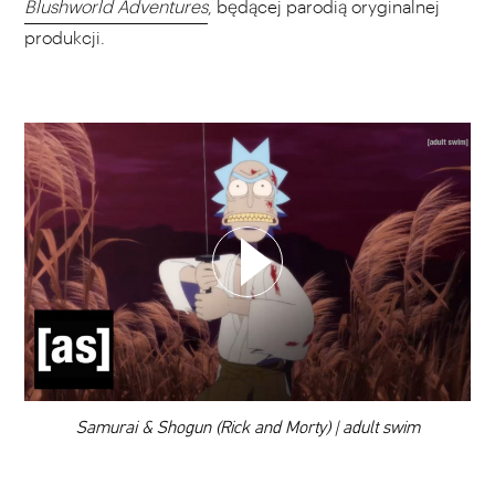
Blushworld Adventures
, będącej parodią oryginalnej
produkcji.
WYBIERZ SWOJĄ PLAYLISTĘ
DODAJ TEN FILM DO PLAYLISTY
00:00
Samurai & Shogun (Rick and Morty) | adult swim