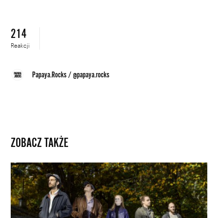
214
Reakcji
Papaya.Rocks
/
@papaya.rocks
ZOBACZ TAKŻE
P.Unity:
Wolimy
siebie
w
wersji