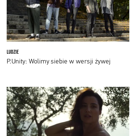
żywej
LUDZIE
P.Unity: Wolimy siebie w wersji żywej
„To
była
ręka
Boga"
–
obejrzyj
widowiskowy