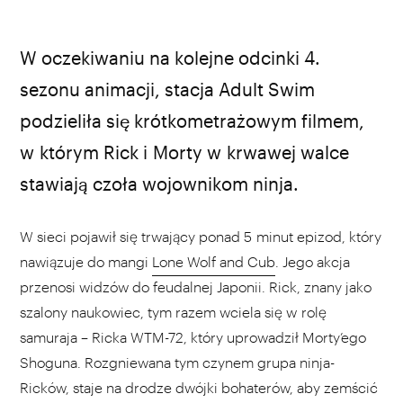
źródło: YouTube
W oczekiwaniu na kolejne odcinki 4.
sezonu animacji, stacja Adult Swim
podzieliła się krótkometrażowym filmem,
w którym Rick i Morty w krwawej walce
stawiają czoła wojownikom ninja.
W sieci pojawił się trwający ponad 5 minut epizod, który
nawiązuje do mangi
Lone Wolf and Cub
. Jego akcja
przenosi widzów do feudalnej Japonii. Rick, znany jako
szalony naukowiec, tym razem wciela się w rolę
samuraja – Ricka WTM-72, który uprowadził Morty’ego
Shoguna. Rozgniewana tym czynem grupa ninja-
Ricków, staje na drodze dwójki bohaterów, aby zemścić