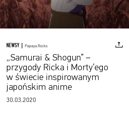
NEWSY |
Papaya.Rocks
„Samurai & Shogun” –
przygody Ricka i Morty’ego
FACEBOOK
TWITTER
PINTEREST
MAIL
L
w świecie inspirowanym
japońskim anime
30.03.2020