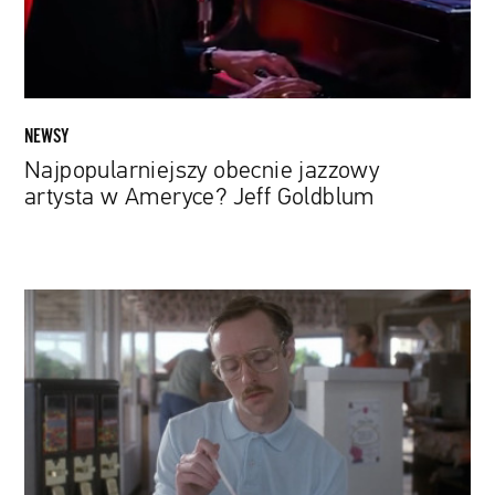
Goldblum
NEWSY
Najpopularniejszy obecnie jazzowy
artysta w Ameryce? Jeff Goldblum
7
filmowych
kadrów,
które
stały
się
memami
(cz.