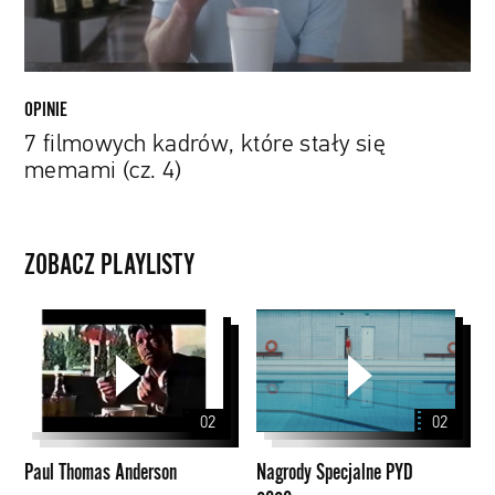
4)
OPINIE
7 filmowych kadrów, które stały się
memami (cz. 4)
ZOBACZ PLAYLISTY
Paul
Nagrody
Thomas
Specjalne
Anderson
PYD
2020
02
02
Paul Thomas Anderson
Nagrody Specjalne PYD