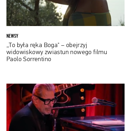
zwiastun
nowego
filmu
Paolo
Sorrentino
NEWSY
„To była ręka Boga" – obejrzyj
widowiskowy zwiastun nowego filmu
Paolo Sorrentino
Najpopularniejszy
obecnie
jazzowy
artysta
w
Ameryce?
Jeff