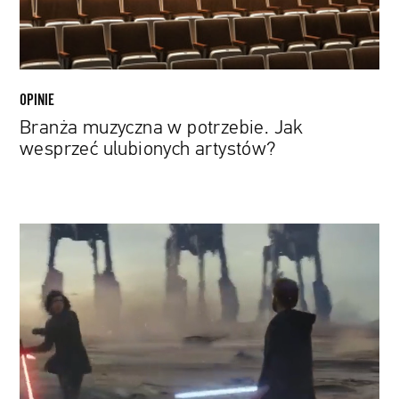
artystów?
OPINIE
Branża muzyczna w potrzebie. Jak
wesprzeć ulubionych artystów?
10
filmów
w
jednym
trailerze.
Znany
aktor
stworzył