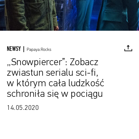
NEWSY |
Papaya.Rocks
„Snowpiercer”: Zobacz
zwiastun serialu sci-fi,
FACEBOOK
TWITTER
PINTEREST
MAIL
L
w którym cała ludzkość
schroniła się w pociągu
14.05.2020
źródło: materiały promocyjne