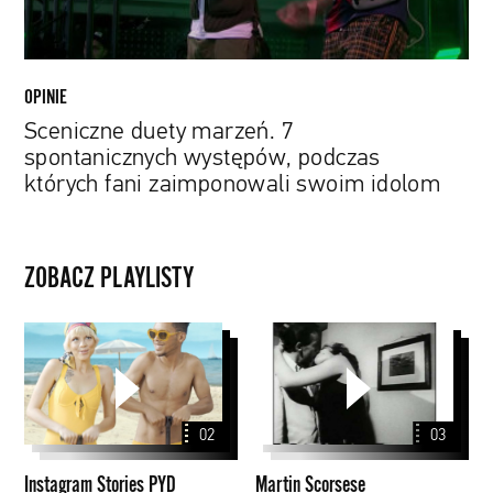
fani
zaimponowali
swoim
idolom
OPINIE
Sceniczne duety marzeń. 7
spontanicznych występów, podczas
których fani zaimponowali swoim idolom
ZOBACZ PLAYLISTY
Instagram
Martin
Stories
Scorsese
PYD
2020
02
03
Instagram Stories PYD
Martin Scorsese