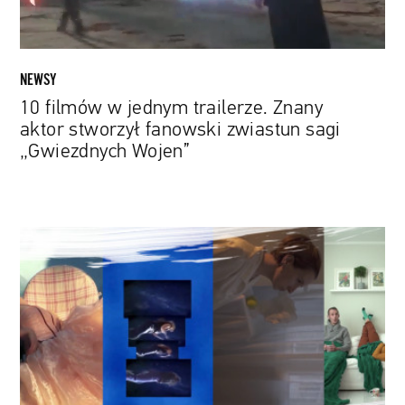
fanowski
zwiastun
sagi
„Gwiezdnych
NEWSY
Wojen”
10 filmów w jednym trailerze. Znany
aktor stworzył fanowski zwiastun sagi
„Gwiezdnych Wojen”
Zobacz
prace
finalistów
konkursu
Papaya
Young
Directors
zainspirowane