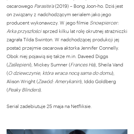
oscarowego
Parasite’a
(2019) – Bong Joon-ho. Dziś jest
on związany z nadchodzącym serialem jako jego
producent wykonawczy. W jego filmie
Snowpiercer:
Arka przyszłości
sprzed kilku lat rolę okrutnej strażniczki
zagrała Tilda Swinton. W nadchodzącej produkcji jej
postać przejmie oscarowa aktorka Jennifer Connelly.
Obok niej pojawią się także m.in. Daveed Diggs
(
Zaślepieni
), Mickey Sumner (
Frances Ha
), Sheila Vand
(
O dziewczynie, która wraca nocą sama do domu
),
Alison Wright (
Zawód: Amerykanin
), Iddo Goldberg
(
Peaky Blinders
).
Serial zadebiutuje 25 maja na Netfliksie.