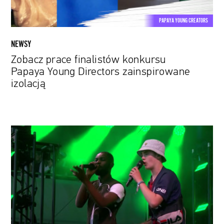
izolacją
PAPAYA YOUNG CREATORS
NEWSY
Zobacz prace finalistów konkursu
Papaya Young Directors zainspirowane
izolacją
Sceniczne
duety
marzeń.
7
spontanicznych
występów,
podczas
których