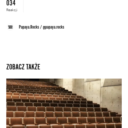
034
Reakcji
Papaya.Rocks
/
@papaya.rocks
ZOBACZ TAKŻE
Branża
muzyczna
w
potrzebie.
Jak
wesprzeć
ulubionych