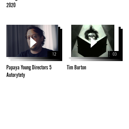
2020
Papaya
Tim
Young
Burton
Directors
5
12
03
Autorytety
Papaya Young Directors 5
Tim Burton
Autorytety