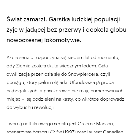
Świat zamarzł. Garstka ludzkiej populacji
żyje w jadącej bez przerwy i dookoła globu
nowoczesnej lokomotywie.
Akcja serialu rozpoczyna się siedem lat od momentu,
gdy Ziemia została skuta wiecznym lodem. Cała
cywilizacja przeniosła się do Snowpiercera, czyli
pociągu, który pełni rolę arki. Ufundowała ją grupa
najbogatszych, a pasażerowie nie mają numerowanych
miejsc – są podzieleni na kasty, co wkrótce doprowadzi
do wybuchu rewolucji.
Twórcą netfliksowego serialu jest Graeme Manson,
scenarzysta horroru
Cube
(1997) oraz laureat Canadian