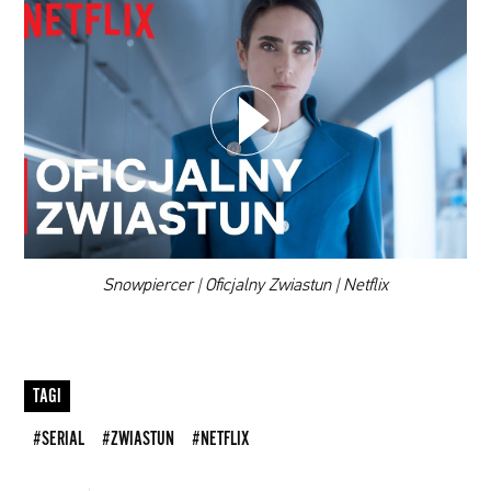
WYBIERZ SWOJĄ PLAYLISTĘ
DODAJ TEN FILM DO PLAYLISTY
00:00
Snowpiercer | Oficjalny Zwiastun | Netflix
TAGI
#SERIAL
#ZWIASTUN
#NETFLIX