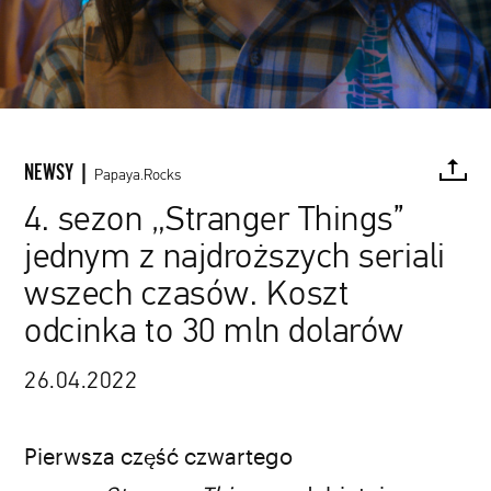
NEWSY |
Papaya.Rocks
4. sezon „Stranger Things”
jednym z najdroższych seriali
FACEBOOK
TWITTER
PINTEREST
MAIL
L
wszech czasów. Koszt
odcinka to 30 mln dolarów
26.04.2022
Pierwsza część czwartego