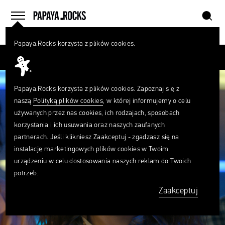
szukaj
home
menu
Papaya.Rocks korzysta z plików cookies.
SZUKAJ
Przesuń palcem
Czego
szukasz?
szukaj
Papaya.Rocks korzysta z plików cookies. Zapoznaj się z
naszą
Polityką plików cookies
, w której informujemy o celu
używanych przez nas cookies, ich rodzajach, sposobach
korzystania i ich usuwania oraz naszych zaufanych
partnerach. Jeśli klikniesz Zaakceptuj - zgadzasz się na
instalację marketingowych plików cookies w Twoim
urządzeniu w celu dostosowania naszych reklam do Twoich
potrzeb.
Zaakceptuj