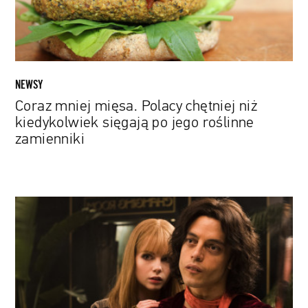
sięgają
po
jego
roślinne
zamienniki
NEWSY
Coraz mniej mięsa. Polacy chętniej niż
kiedykolwiek sięgają po jego roślinne
zamienniki
Gwiazda
„Bohemian
Rhapsody”
w
filmie
biograficznym
o