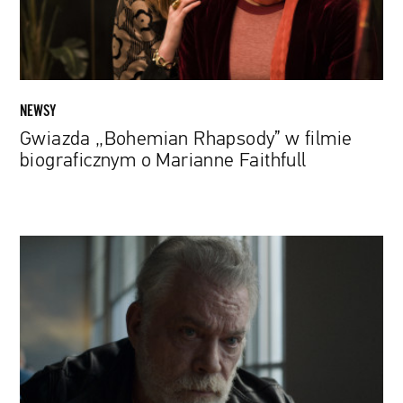
Marianne
Faithfull
NEWSY
Gwiazda „Bohemian Rhapsody” w filmie
biograficznym o Marianne Faithfull
Wyjść
z
więzienia
za
wszelką
cenę.
„Black
Bird”