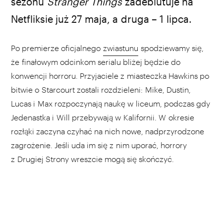
sezonu
Stranger Things
zadebiutuje na
źródło: Netflix
Netfliksie już 27 maja, a druga – 1 lipca.
Po premierze oficjalnego
zwiastunu
spodziewamy się,
że finałowym odcinkom serialu bliżej będzie do
konwencji horroru. Przyjaciele z miasteczka Hawkins po
bitwie o Starcourt zostali rozdzieleni: Mike, Dustin,
Lucas i Max rozpoczynają naukę w liceum, podczas gdy
Jedenastka i Will przebywają w Kalifornii. W okresie
rozłąki zaczyna czyhać na nich nowe, nadprzyrodzone
zagrożenie. Jeśli uda im się z nim uporać, horrory
z Drugiej Strony wreszcie mogą się skończyć.