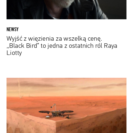
to
jedna
z
ostatnich
NEWSY
ról
Wyjść z więzienia za wszelką cenę.
Raya
„Black Bird” to jedna z ostatnich ról Raya
Liotty
Liotty
Misja
polskiego
wiertła
na
Marsie
zakończona.
Kret
przegrał