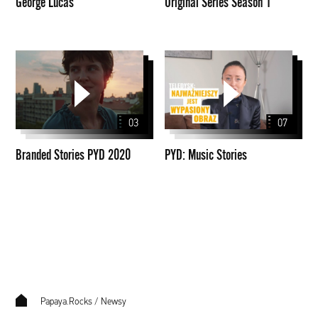
George Lucas
Original Series Season 1
Branded
PYD:
Stories
Music
PYD
Stories
2020
03
07
Branded Stories PYD 2020
PYD: Music Stories
Papaya.Rocks
/
Newsy