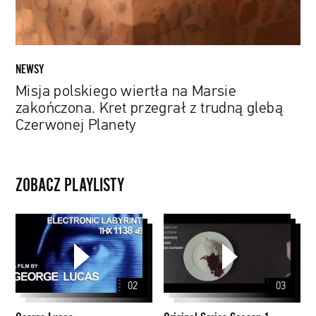
z
trudną
glebą
Czerwonej
NEWSY
Planety
Misja polskiego wiertła na Marsie
zakończona. Kret przegrał z trudną glebą
Czerwonej Planety
ZOBACZ PLAYLISTY
George
Original
Lucas
Series
Season
1
02
03