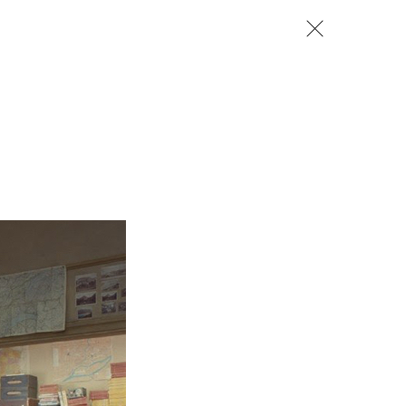
zamknij
 CREATORS
NEWSY
LUDZIE
OPINIE
TRENDY
szukaj
SZUKAJ