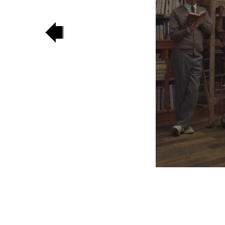
poprzedni
slajd