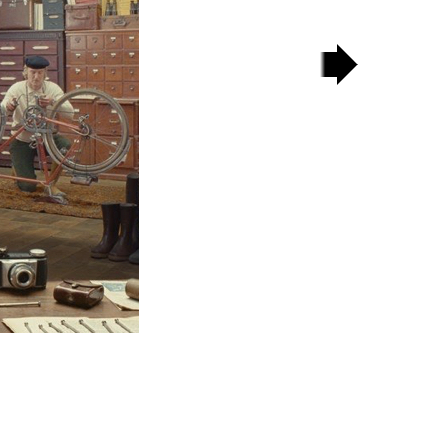
następny
slajd