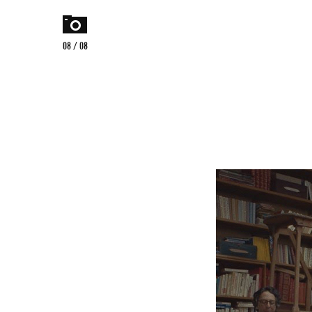
home
menu
08 / 08
Czego
szukasz?
szukaj