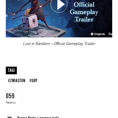
DODAJ TEN FILM DO PLAYLISTY
00:00
Lost in Random – Official Gameplay Trailer
TAGI
#ZWIASTUN
#GRY
059
Reakcji