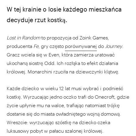
W tej krainie o losie każdego mieszkańca
decyduje rzut kostką.
Lost in Random
to propozycja od Zoink Games,
producenta
Fe
, gry często
porównywanej
do
Journey
.
Gracz wciela się w Even, która zamierza uratować
ukochaną siostrę Odd. Ich rozłąka to efekt działania
królowej. Monarchini rzuciła na dziewczynki klątwę.
Każde dziecko w wieku 12 lat musi wybrać i podnieść
kostkę
.
Wyrzucając jedno oczko trafi do Onecroft, gdzie
życie upłynie mu na walce, trafiając natomiast trójkę
dostanie się do miasta owładniętego wojną domową.
Wreszcie: wyrzucając szóstkę na dziecko czeka
luksusowy pobyt w pałacu szalonej królowej.