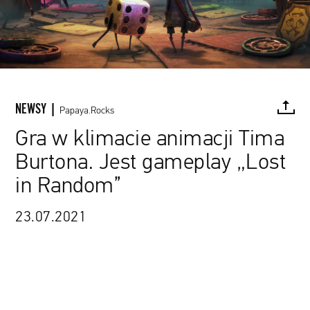
NEWSY |
Papaya.Rocks
Gra w klimacie animacji Tima
Burtona. Jest gameplay „Lost
FACEBOOK
TWITTER
PINTEREST
MAIL
L
in Random”
23.07.2021
źródło: materiały promocyjne