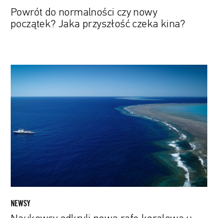
Powrót do normalności czy nowy
początek? Jaka przyszłość czeka kina?
Naukowcy
odkryli
nową
rafę
koralową
u
wybrzeży
Australii.
Jest
wyższa
od
Empire
NEWSY
State