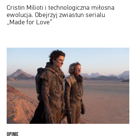
Cristin Milioti i technologiczna miłosna
ewolucja. Obejrzyj zwiastun serialu
„Made for Love”
Powrót
do
normalności
czy
nowy
początek?
Jaka
przyszłość
czeka
kina?
OPINIE