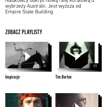
Naukowcy odkryli nową rafę koralową u
Building
wybrzeży Australii. Jest wyższa od
Empire State Building
ZOBACZ PLAYLISTY
Inspiracje
Tim
Burton
01
03
Inspiracje
Tim Burton
Papaya
Films