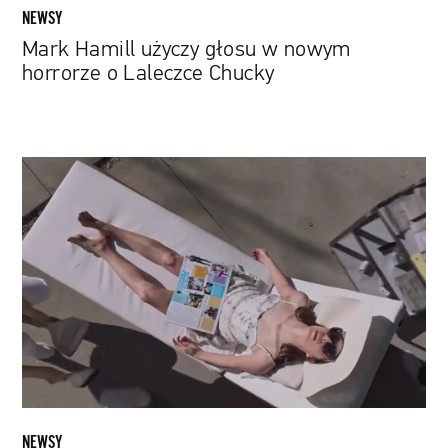
NEWSY
Mark Hamill użyczy głosu w nowym
horrorze o Laleczce Chucky
Cristin
Milioti
i
technologiczna
miłosna
ewolucja.
Obejrzyj
zwiastun
serialu
„Made
for
Love”
NEWSY