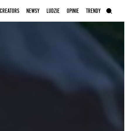
Zapisz się do newslettera
 CREATORS
NEWSY
LUDZIE
OPINIE
TRENDY
szukaj
SZUKAJ