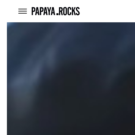
home
menu
Czego
szukasz?
szukaj