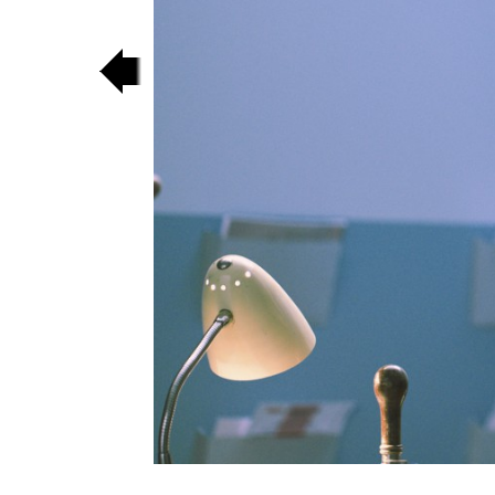
poprzedni
slajd