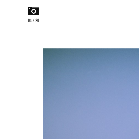
home
menu
03 / 20
Czego
szukasz?
szukaj