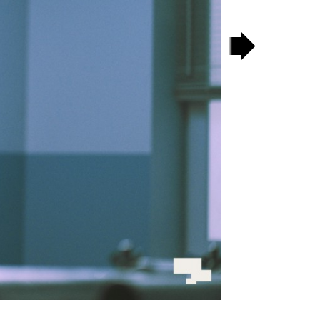
następny
slajd