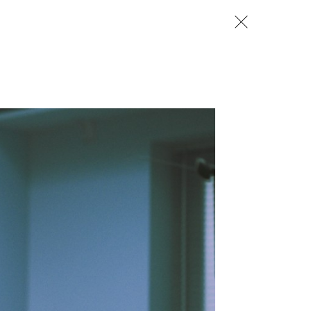
zamknij
 CREATORS
NEWSY
LUDZIE
OPINIE
TRENDY
szukaj
SZUKAJ