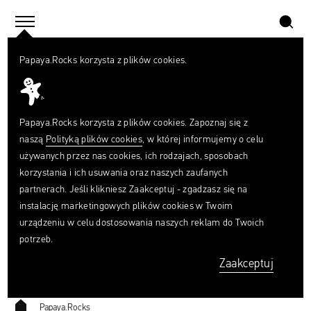
szukaj
home
menu
Papaya.Rocks korzysta z plików cookies.
SZUKAJ
Czego
szukasz?
szukaj
Papaya.Rocks korzysta z plików cookies. Zapoznaj się z
naszą
Polityką plików cookies
, w której informujemy o celu
używanych przez nas cookies, ich rodzajach, sposobach
404
korzystania i ich usuwania oraz naszych zaufanych
partnerach. Jeśli klikniesz Zaakceptuj - zgadzasz się na
instalację marketingowych plików cookies w Twoim
urządzeniu w celu dostosowania naszych reklam do Twoich
Ta strona nie została znaleziona.
potrzeb.
Zaakceptuj
Papaya.Rocks