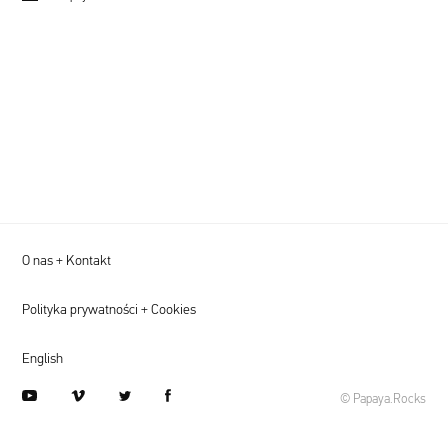
O nas + Kontakt
Polityka prywatności + Cookies
English
youtube
vimeo
twitter
facebook
© Papaya.Rocks