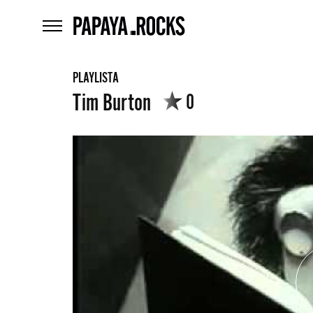
home
menu
PLAYLISTA
Tim Burton
0
Czego
szukasz?
szukaj