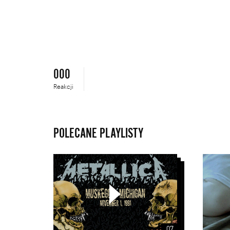
000
Reakcji
POLECANE PLAYLISTY
Seria
archiwalnych
koncertów
Metalliki
07