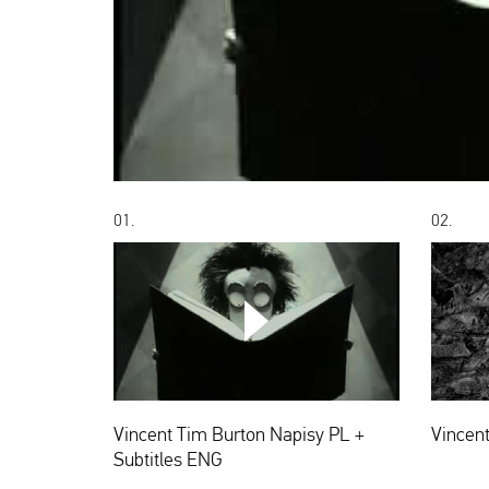
00:00
01.
02.
Vincent
Tim
Burton
Napisy
PL
Vincent Tim Burton Napisy PL +
Vincen
+
Subtitles
Subtitles ENG
ENG