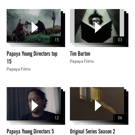
Papaya
Tim
Young
Burton
Directors
top
15
03
15
Papaya Young Directors top
Tim Burton
15
Papaya Films
Papaya Films
Papaya
Original
Young
Series
Directors
Season
5
2
12
06
Autorytety
Papaya Young Directors 5
Original Series Season 2