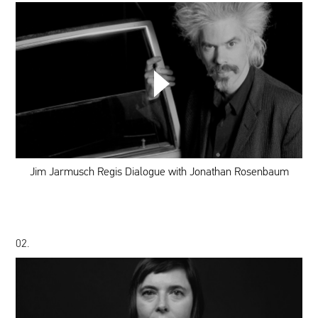
WYBIERZ SWOJĄ PLAYLISTĘ
Jim
Jarmusch
DODAJ TEN FILM DO PLAYLISTY
Regis
Dialogue
with
Jonathan
Rosenbaum
Jim Jarmusch Regis Dialogue with Jonathan Rosenbaum
02.