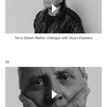
Terry
Gilliam
Walker
Dialogue
with
Stuart
Klawans
Terry Gilliam Walker Dialogue with Stuart Klawans
08.
Peter
Greenaway
Walker