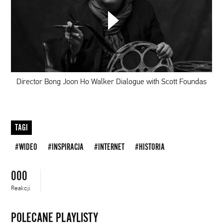
Director
Bong
Joon
Ho
Walker
Dialogue
with
Scott
Director Bong Joon Ho Walker Dialogue with Scott Foundas
Foundas
TAGI
#WIDEO
#INSPIRACJA
#INTERNET
#HISTORIA
000
Reakcji
POLECANE PLAYLISTY