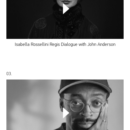
Isabella
Rossellini
Regis
Dialogue
with
John
Anderson
Isabella Rossellini Regis Dialogue with John Anderson
03.
Spike
Lee
Walker
Dialogue