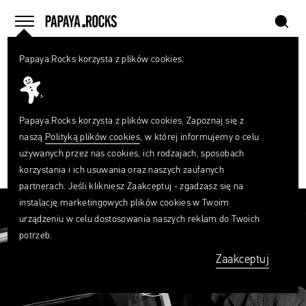
szukaj
home
menu
Papaya.Rocks korzysta z plików cookies.
SZUKAJ
PLAYLISTA
Czego
Walker Dialogues and Film Retrospectives:
szukasz?
szukaj
Papaya.Rocks korzysta z plików cookies. Zapoznaj się z
The First Thirty Years
naszą
Polityką plików cookies
, w której informujemy o celu
FACEBOOK
TWITTER
PINTEREST
MAIL
LINK
używanych przez nas cookies, ich rodzajach, sposobach
0
korzystania i ich usuwania oraz naszych zaufanych
partnerach. Jeśli klikniesz Zaakceptuj - zgadzasz się na
instalację marketingowych plików cookies w Twoim
urządzeniu w celu dostosowania naszych reklam do Twoich
potrzeb.
Zaakceptuj