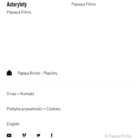
Autorytety
Papaya Films
Papaya Films
Papaya.Rocks
/
Playlisty
O nas + Kontakt
Polityka prywatności + Cookies
English
youtube
vimeo
twitter
facebook
© Papaya.Rocks