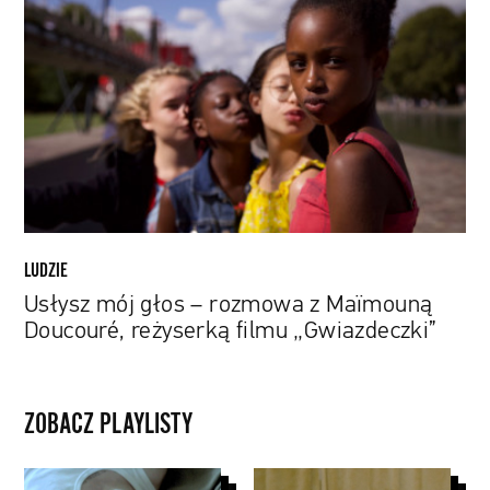
głos
–
rozmowa
z
Maïmouną
Doucouré,
reżyserką
filmu
„Gwiazdeczki”
LUDZIE
Usłysz mój głos – rozmowa z Maïmouną
Doucouré, reżyserką filmu „Gwiazdeczki”
ZOBACZ PLAYLISTY
Teledyski