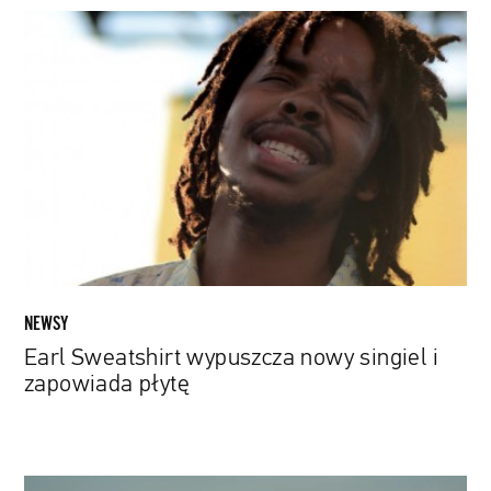
Earl
Sweatshirt
wypuszcza
nowy
singiel
i
zapowiada
płytę
NEWSY
Earl Sweatshirt wypuszcza nowy singiel i
zapowiada płytę
Jest