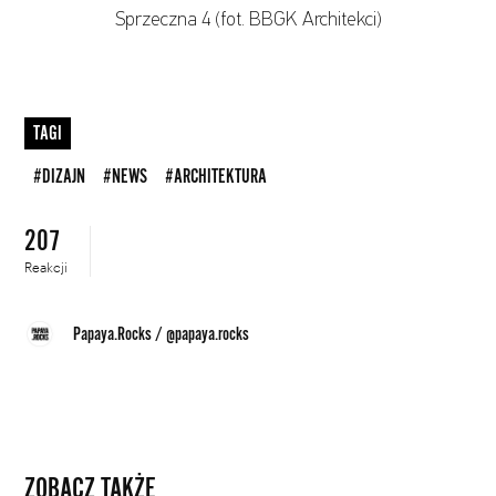
G
Sprzeczna 4 (fot. BBGK Architekci)
B
TAGI
#DIZAJN
#NEWS
#ARCHITEKTURA
207
Reakcji
Papaya.Rocks
/
@papaya.rocks
ZOBACZ TAKŻE