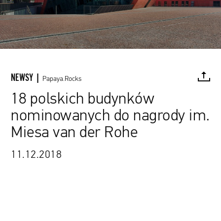
NEWSY |
Papaya.Rocks
18 polskich budynków
nominowanych do nagrody im.
FACEBOOK
TWITTER
PINTEREST
MAIL
L
Miesa van der Rohe
11.12.2018