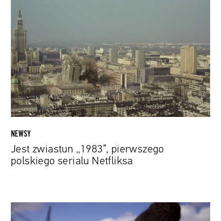
zwiastun
„1983”,
pierwszego
polskiego
serialu
Netfliksa
NEWSY
Jest zwiastun „1983”, pierwszego
polskiego serialu Netfliksa
Usłysz
mój