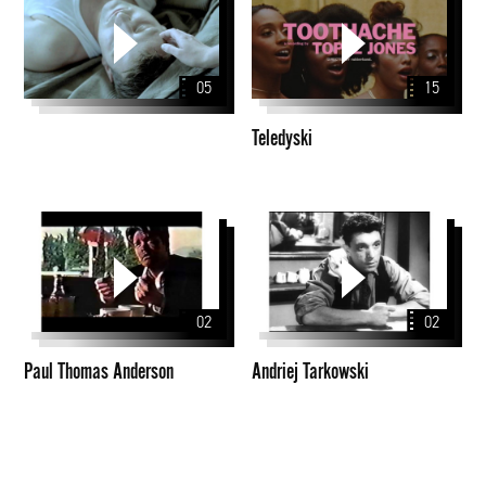
05
15
Teledyski
Paul
Andriej
Thomas
Tarkowski
Anderson
02
02
Paul Thomas Anderson
Andriej Tarkowski