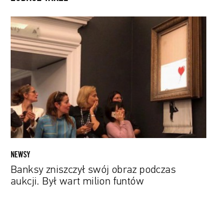
Banksy
zniszczył
swój
obraz
podczas
aukcji.
Był
wart
milion
funtów
NEWSY
Banksy zniszczył swój obraz podczas
aukcji. Był wart milion funtów