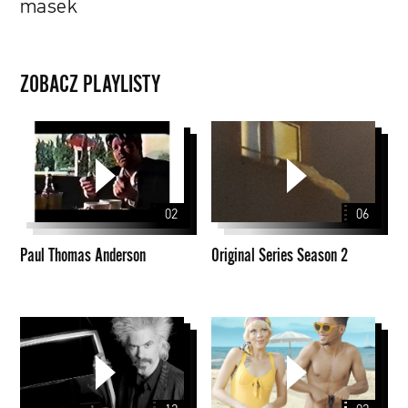
masek
ZOBACZ PLAYLISTY
Paul
Original
Thomas
Series
Anderson
Season
2
02
06
Paul Thomas Anderson
Original Series Season 2
Walker
Instagram
Dialogues
Stories
and
PYD
Film
2020