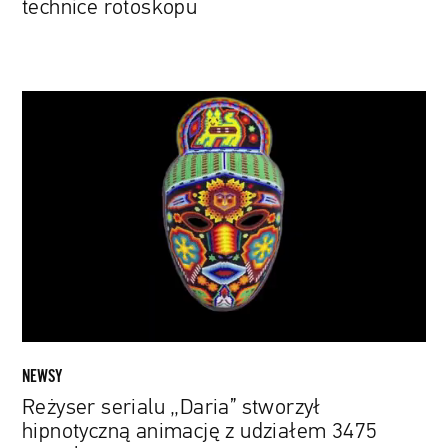
technice rotoskopu
Reżyser
serialu
„Daria”
stworzył
hipnotyczną
animację
z
udziałem
3475
masek
NEWSY
Reżyser serialu „Daria” stworzył
hipnotyczną animację z udziałem 3475