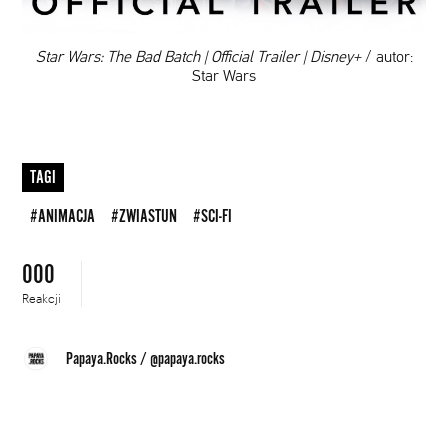
00:00
Star Wars: The Bad Batch | Official Trailer | Disney+
/ autor:
Star Wars
TAGI
#ANIMACJA
#ZWIASTUN
#SCI-FI
000
Reakcji
Papaya.Rocks
/
@papaya.rocks