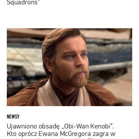
Squadrons”
Ujawniono
obsadę
„Obi-
Wan
Kenobi”.
Kto
oprócz
Ewana
McGregora
zagra
w
serialu
NEWSY
ze
Ujawniono obsadę „Obi-Wan Kenobi”.
świata
Kto oprócz Ewana McGregora zagra w
„Star