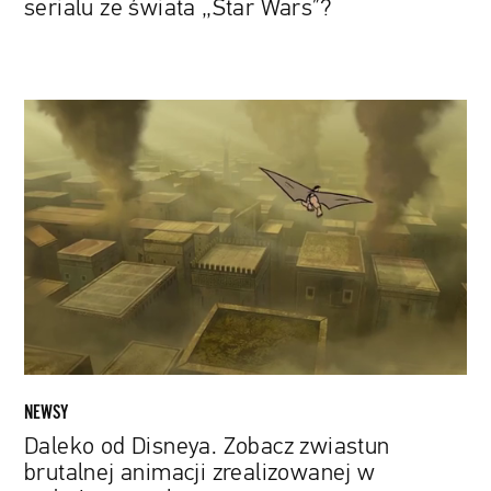
serialu ze świata „Star Wars”?
Wars”?
Daleko
od
Disneya.
Zobacz
zwiastun
brutalnej
animacji
zrealizowanej
w
technice
rotoskopu
NEWSY
Daleko od Disneya. Zobacz zwiastun
brutalnej animacji zrealizowanej w