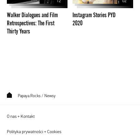
12
02
Retrospectives:
The
Walker Dialogues and Film
Instagram Stories PYD
First
Retrospectives: The First
2020
Thirty
Thirty Years
Years
Papaya.Rocks
/
Newsy
O nas + Kontakt
Polityka prywatności + Cookies