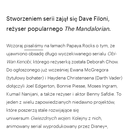
źródło: starwars.com
Stworzeniem serii zajął się Dave Filoni,
reżyser popularnego
The Mandalorian
.
Wczoraj
pisaliśmy
na łamach Papaya.Rocks o tym, że
ujawniono obsadę długo wyczekiwanego serialu
Obi-
Wan Kenobi
, którego reżyserką została Deborah Chow.
Do ogłoszonego już wcześniej Ewana McGregora
(tytułowy bohater) i Haydena Christensena (Darth Vader)
dołączyli Joel Edgerton, Bonnie Piesse, Moses Ingram,
Kumail Nanijani, a także reżyser i aktor Benny Safdie. To
jeden z wielu zapowiedzianych niedawno projektów,
które poszerzą stale rozwijające się
uniwersum
Gwiezdnych wojen
. Kolejny z nich,
animowany serial wyprodukowany przez Disney+,