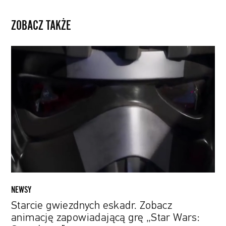
ZOBACZ TAKŻE
Starcie
gwiezdnych
eskadr.
Zobacz
animację
zapowiadającą
grę
„Star
Wars:
Squadrons”
NEWSY
Starcie gwiezdnych eskadr. Zobacz
animację zapowiadającą grę „Star Wars: