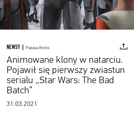
NEWSY |
Papaya.Rocks
Animowane klony w natarciu.
Pojawił się pierwszy zwiastun
FACEBOOK
TWITTER
PINTEREST
MAIL
L
serialu „Star Wars: The Bad
Batch”
31.03.2021