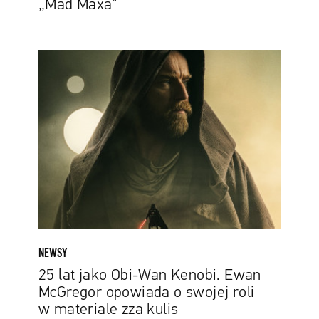
„Mad Maxa”
25
lat
jako
Obi-
Wan
Kenobi.
Ewan
McGregor
opowiada
o
swojej
roli
NEWSY
w
25 lat jako Obi-Wan Kenobi. Ewan
materiale
McGregor opowiada o swojej roli
zza
w materiale zza kulis
kulis