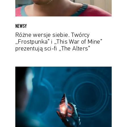
of
Mine”
prezentują
sci-
NEWSY
fi
Różne wersje siebie. Twórcy
„The
„Frostpunka” i „This War of Mine”
Alters”
prezentują sci-fi „The Alters”
„Stormgate”
to
dystopijna
gra
RTS
od
twórców
„Starcrafta”
i