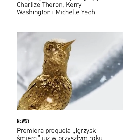
Charlize Theron, Kerry
Yeoh
Washington i Michelle Yeoh
Premiera
prequela
„Igrzysk
śmierci”
już
w
przyszłym
roku.
Jest
pierwszy
teaser
filmu
NEWSY
Premiera prequela „Igrzysk
śmierci” już w przyszłym roku.