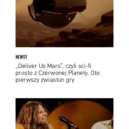
sci-
fi
prosto
z
Czerwonej
Planety.
Oto
pierwszy
NEWSY
zwiastun
„Deliver Us Mars”, czyli sci-fi
gry
prosto z Czerwonej Planety. Oto
pierwszy zwiastun gry
Ścieżka
dźwiękowa
z
„Diuny”
na