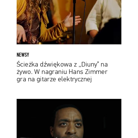
żywo.
W
nagraniu
Hans
Zimmer
gra
na
NEWSY
gitarze
Ścieżka dźwiękowa z „Diuny” na
elektrycznej
żywo. W nagraniu Hans Zimmer
gra na gitarze elektrycznej
Pierwsze
5
minut
„Człowieka,
który