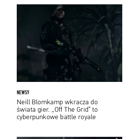
Neill
Blomkamp
wkracza
do
świata
gier.
„Off
The
Grid”
to
cyberpunkowe
battle
NEWSY
royale
Neill Blomkamp wkracza do
świata gier. „Off The Grid” to
cyberpunkowe battle royale