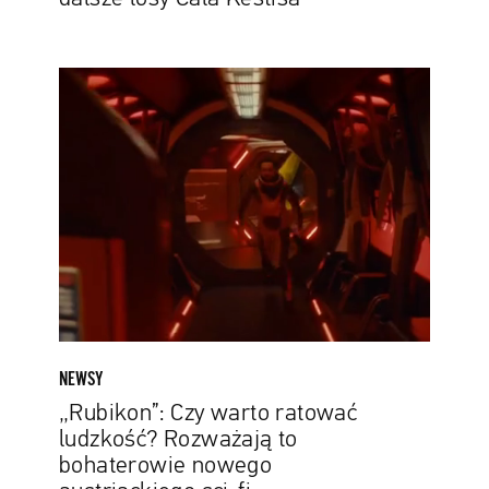
„Rubikon”:
Czy
warto
ratować
ludzkość?
Rozważają
to
bohaterowie
nowego
austriackiego
sci-
fi
NEWSY
„Rubikon”: Czy warto ratować
ludzkość? Rozważają to
bohaterowie nowego