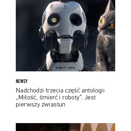
Nadchodzi
trzecia
część
antologii
„Miłość,
śmierć
i
roboty”.
Jest
pierwszy
zwiastun
NEWSY
Nadchodzi trzecia część antologii
„Miłość, śmierć i roboty”. Jest
pierwszy zwiastun
Kathryn