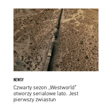
Czwarty
sezon
„Westworld”
otworzy
serialowe
lato.
Jest
pierwszy
zwiastun
NEWSY
Czwarty sezon „Westworld”
otworzy serialowe lato. Jest
pierwszy zwiastun