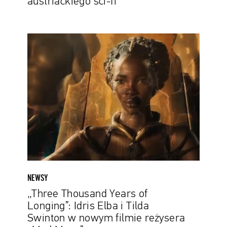
austriackiego sci-fi
„Three
Thousand
Years
of
Longing”:
Idris
Elba
i
Tilda
Swinton
w
nowym
NEWSY
filmie
„Three Thousand Years of
reżysera
Longing”: Idris Elba i Tilda
„Mad
Swinton w nowym filmie reżysera
Maxa”