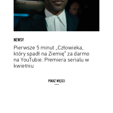
spadł
na
Ziemię”
za
darmo
na
YouTubie.
NEWSY
Premiera
Pierwsze 5 minut „Człowieka,
serialu
który spadł na Ziemię” za darmo
w
na YouTubie. Premiera serialu w
kwietniu
kwietniu
POKAŻ WIĘCEJ