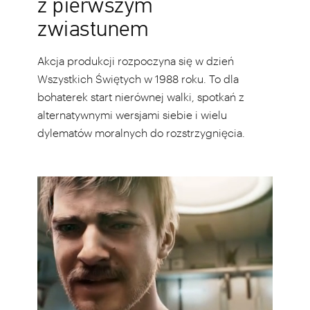
z pierwszym
zwiastunem
Akcja produkcji rozpoczyna się w dzień
Wszystkich Świętych w 1988 roku. To dla
bohaterek start nierównej walki, spotkań z
alternatywnymi wersjami siebie i wielu
dylematów moralnych do rozstrzygnięcia.
Różne
wersje
siebie.
Twórcy
„Frostpunka”
i
„This
War