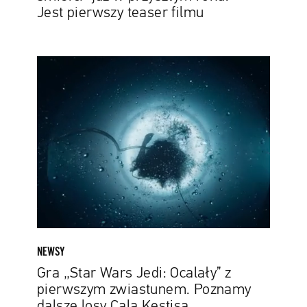
Jest pierwszy teaser filmu
Gra
„Star
Wars
Jedi:
Ocalały”
z
pierwszym
zwiastunem.
Poznamy
dalsze
losy
Cala
NEWSY
Kestisa
Gra „Star Wars Jedi: Ocalały” z
pierwszym zwiastunem. Poznamy
dalsze losy Cala Kestisa