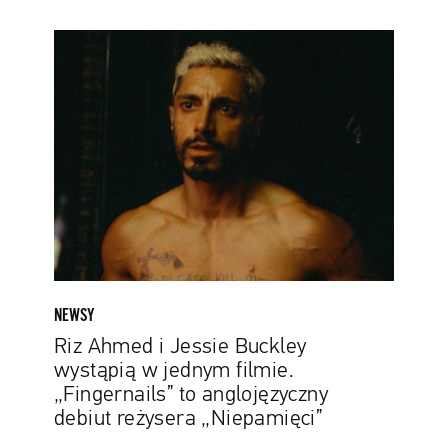
Riz
Ahmed
i
Jessie
Buckley
wystąpią
w
jednym
filmie.
„Fingernails”
to
anglojęzyczny
NEWSY
debiut
Riz Ahmed i Jessie Buckley
reżysera
wystąpią w jednym filmie.
„Niepamięci”
„Fingernails” to anglojęzyczny
debiut reżysera „Niepamięci”