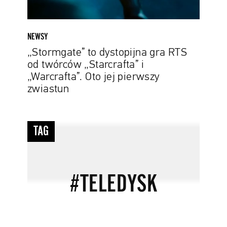
„Warcrafta”.
Oto
jej
NEWSY
pierwszy
„Stormgate” to dystopijna gra RTS
zwiastun
od twórców „Starcrafta” i
„Warcrafta”. Oto jej pierwszy
zwiastun
#teledysk
TAG
#TELEDYSK