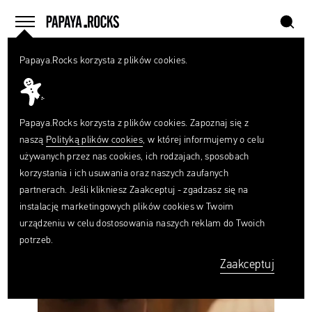
szukaj
home
menu
Papaya.Rocks korzysta z plików cookies.
SZUKAJ
#SCI-FI
Czego
szukasz?
szukaj
Papaya.Rocks korzysta z plików cookies. Zapoznaj się z
naszą
Polityką plików cookies
, w której informujemy o celu
używanych przez nas cookies, ich rodzajach, sposobach
korzystania i ich usuwania oraz naszych zaufanych
partnerach. Jeśli klikniesz Zaakceptuj - zgadzasz się na
instalację marketingowych plików cookies w Twoim
Od
urządzeniu w celu dostosowania naszych reklam do Twoich
dostawczyń
potrzeb.
gazet
do
Zaakceptuj
podróżniczek
w