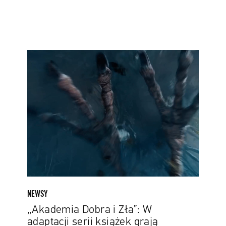
„Akademia
Dobra
i
Zła”:
W
adaptacji
serii
książek
grają
Charlize
Theron,
Kerry
NEWSY
Washington
„Akademia Dobra i Zła”: W
i
adaptacji serii książek grają
Michelle