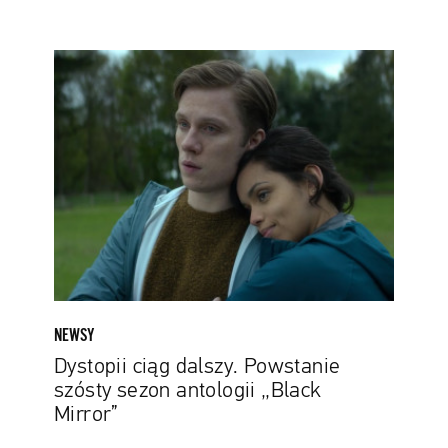
Dystopii
ciąg
dalszy.
Powstanie
szósty
sezon
antologii
„Black
Mirror”
NEWSY
Dystopii ciąg dalszy. Powstanie
szósty sezon antologii „Black
Mirror”