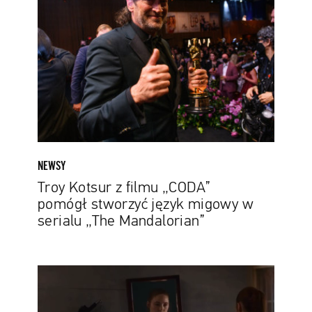
z
filmu
„CODA”
pomógł
stworzyć
język
migowy
w
serialu
„The
NEWSY
Mandalorian”
Troy Kotsur z filmu „CODA”
pomógł stworzyć język migowy w
serialu „The Mandalorian”
Walka
z
własnym