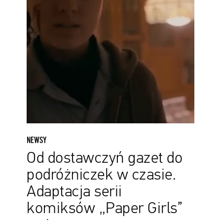
czasie.
Adaptacja
serii
komiksów
„Paper
Girls”
z
pierwszym
zwiastunem
NEWSY
Od dostawczyń gazet do
podróżniczek w czasie.
Adaptacja serii
komiksów „Paper Girls”