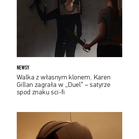
klonem.
Karen
Gillan
zagrała
w
„Duel”
–
satyrze
spod
NEWSY
znaku
Walka z własnym klonem. Karen
sci-
Gillan zagrała w „Duel” – satyrze
fi
spod znaku sci-fi
„Deliver
Us
Mars”,
czyli