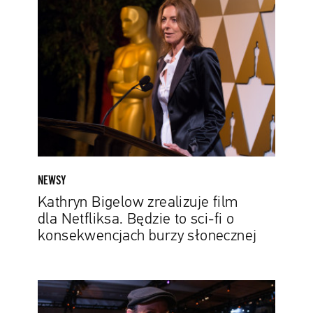
Bigelow
zrealizuje
film
dla
Netfliksa.
Będzie
to
sci-
fi
o
konsekwencjach
NEWSY
burzy
Kathryn Bigelow zrealizuje film
słonecznej
dla Netfliksa. Będzie to sci-fi o
konsekwencjach burzy słonecznej
Troy
Kotsur