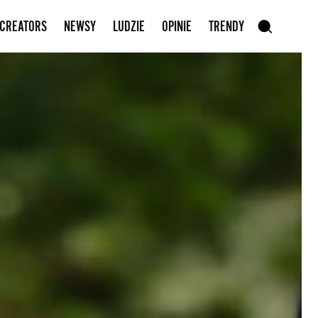
Zapisz się do newslettera
 CREATORS
NEWSY
LUDZIE
OPINIE
TRENDY
szukaj
SZUKAJ