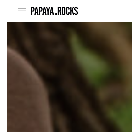
home
menu
Czego
szukasz?
szukaj