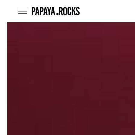
home
menu
Czego
szukasz?
szukaj