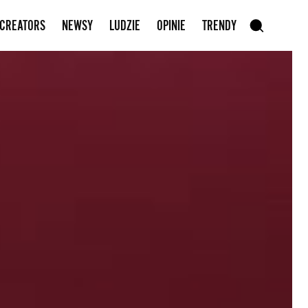
Zapisz się do newslettera
 CREATORS
NEWSY
LUDZIE
OPINIE
TRENDY
szukaj
SZUKAJ