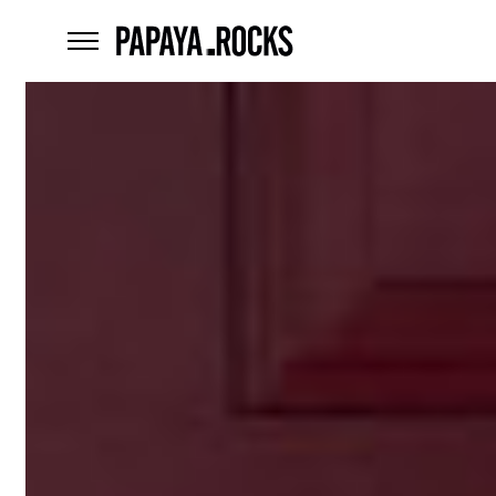
home
menu
Czego
szukasz?
szukaj