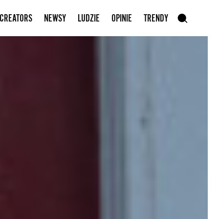
Zapisz się do newslettera
 CREATORS
NEWSY
LUDZIE
OPINIE
TRENDY
szukaj
SZUKAJ