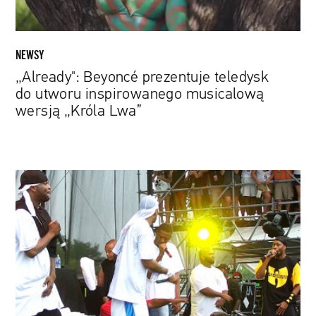
„Króla
Lwa”
NEWSY
„Already": Beyoncé prezentuje teledysk
do utworu inspirowanego musicalową
wersją „Króla Lwa”
Powstanie
serial
o
grupie
Wu-
Tang
Clan