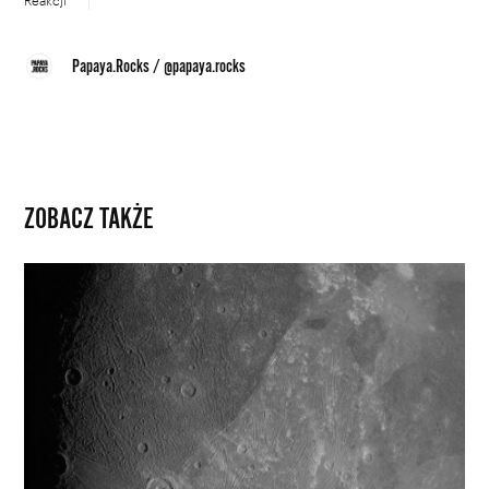
Reakcji
Papaya.Rocks
/
@papaya.rocks
ZOBACZ TAKŻE
Posłuchaj
dźwięków
Ganimedesa
–
największego
księżyca
w
Układzie
Słonecznym