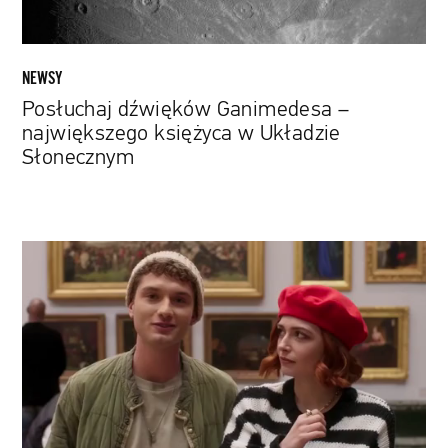
NEWSY
Posłuchaj dźwięków Ganimedesa –
największego księżyca w Układzie
Słonecznym
Syn
Jude'a
Lawa
debiutuje
na
dużym
ekranie.
Zagrał
we