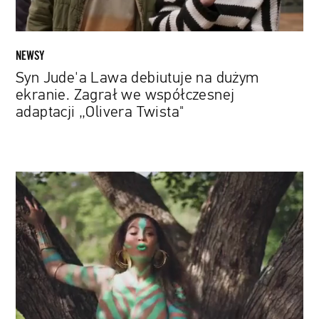
współczesnej
adaptacji
„Olivera
NEWSY
Twista"
Syn Jude'a Lawa debiutuje na dużym
ekranie. Zagrał we współczesnej
adaptacji „Olivera Twista"
„Already":
Beyoncé
prezentuje
teledysk
do
utworu
inspirowanego
musicalową
wersją