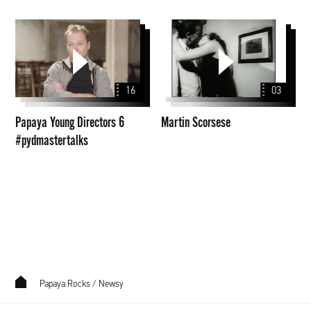
Papaya
Martin
Young
Scorsese
Directors
6
16
03
#pydmastertalks
Papaya Young Directors 6
Martin Scorsese
#pydmastertalks
Papaya.Rocks
/
Newsy