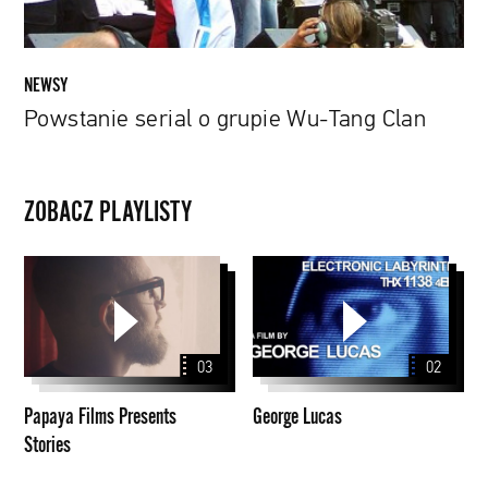
NEWSY
Powstanie serial o grupie Wu-Tang Clan
ZOBACZ PLAYLISTY
Papaya
George
Films
Lucas
Presents
Stories
03
02
Papaya Films Presents
George Lucas
Stories