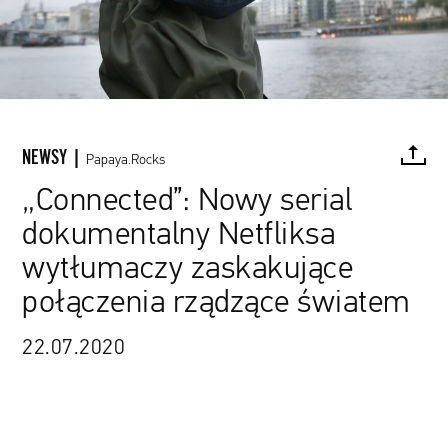
NEWSY |
Papaya.Rocks
„Connected”: Nowy serial
dokumentalny Netfliksa
FACEBOOK
TWITTER
PINTEREST
MAIL
L
wytłumaczy zaskakujące
połączenia rządzące światem
22.07.2020