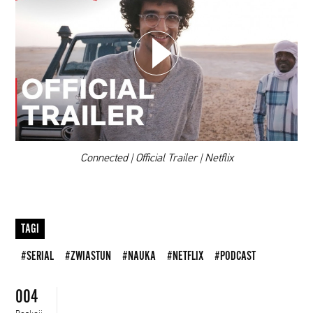
WYBIERZ SWOJĄ PLAYLISTĘ
DODAJ TEN FILM DO PLAYLISTY
00:00
Connected | Official Trailer | Netflix
TAGI
#SERIAL
#ZWIASTUN
#NAUKA
#NETFLIX
#PODCAST
004