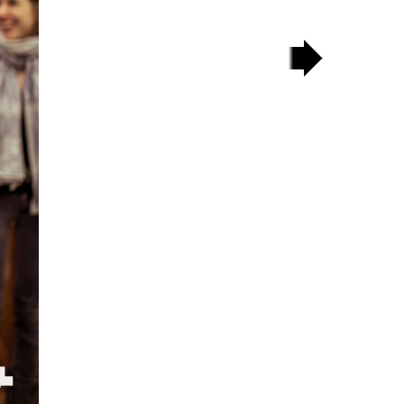
następny
slajd