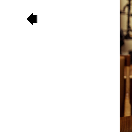
poprzedni
slajd