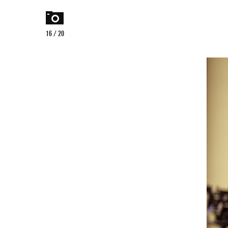
home
menu
16 / 20
Czego
szukasz?
szukaj