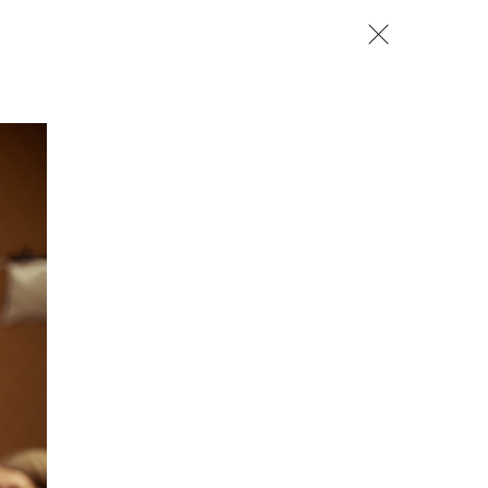
zamknij
 CREATORS
NEWSY
LUDZIE
OPINIE
TRENDY
szukaj
SZUKAJ