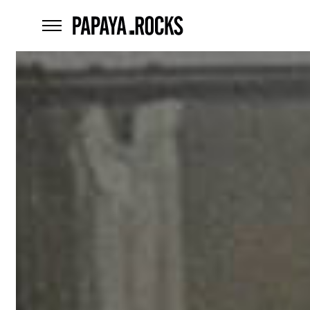
home
menu
Czego
szukasz?
szukaj