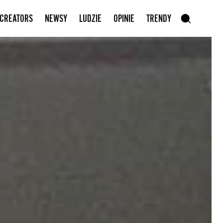
Zapisz się do newslettera
 CREATORS
NEWSY
LUDZIE
OPINIE
TRENDY
szukaj
SZUKAJ