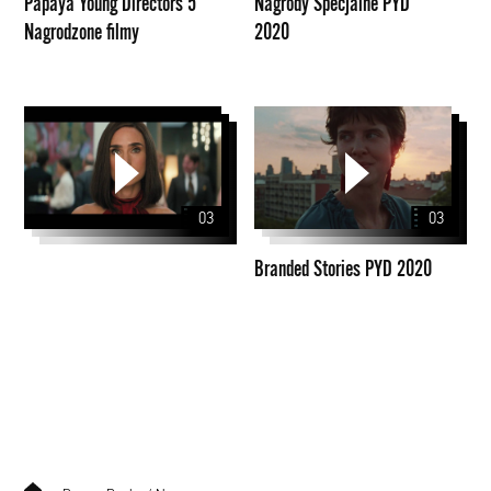
Papaya Young Directors 5
Nagrody Specjalne PYD
Nagrodzone filmy
2020
Branded
Stories
PYD
2020
03
03
Branded Stories PYD 2020