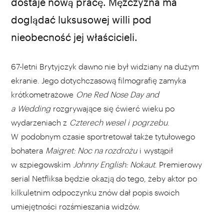
dostaje nową pracę. Mężczyzna ma
doglądać luksusowej willi pod
nieobecność jej właścicieli.
67-letni Brytyjczyk dawno nie był widziany na dużym
ekranie. Jego dotychczasową filmografię zamyka
krótkometrażowe
One Red Nose Day and
a Wedding
rozgrywające się ćwierć wieku po
wydarzeniach z
Czterech wesel i pogrzebu
.
W podobnym czasie sportretował także tytułowego
bohatera
Maigret: Noc na rozdrożu
i wystąpił
w szpiegowskim
Johnny English: Nokaut
. Premierowy
serial Netfliksa będzie okazją do tego, żeby aktor po
kilkuletnim odpoczynku znów dał popis swoich
umiejętności rozśmieszania widzów.