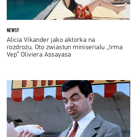
miniserialu
„Irma
Vep”
Oliviera
NEWSY
Assayasa
Alicia Vikander jako aktorka na
rozdrożu. Oto zwiastun miniserialu „Irma
Vep” Oliviera Assayasa
Nowy
film
z
Jasiem
Fasolą
będzie
animacją,
ale