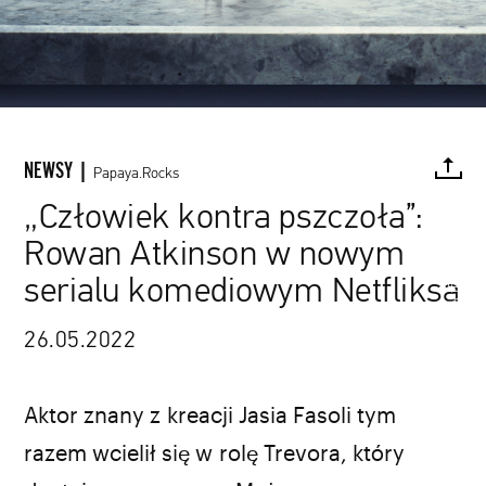
plakat serialu „Człowiek kontra pszczoła” / Netflix / materiały prasowe
NEWSY |
Papaya.Rocks
„Człowiek kontra pszczoła”:
Rowan Atkinson w nowym
FACEBOOK
TWITTER
PINTEREST
MAIL
L
serialu komediowym Netfliksa
26.05.2022
Aktor znany z kreacji Jasia Fasoli tym
razem wcielił się w rolę Trevora, który