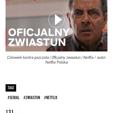
WYBIERZ SWOJĄ PLAYLISTĘ
DODAJ TEN FILM DO PLAYLISTY
00:00
Człowiek kontra pszczoła | Oficjalny zwiastun | Netflix
/ autor:
Netflix Polska
TAGI
#SERIAL
#ZWIASTUN
#NETFLIX
131