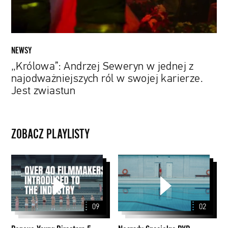
w
swojej
karierze.
Jest
NEWSY
zwiastun
„Królowa”: Andrzej Seweryn w jednej z
najodważniejszych ról w swojej karierze.
Jest zwiastun
ZOBACZ PLAYLISTY
Papaya
Nagrody
Young
Specjalne
Directors
PYD
5
2020
09
02
Nagrodzone
filmy