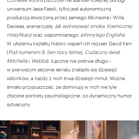
uniwersum Jasia Fasoli, tylko jest autonomiczną
produkcją stworzoną przez samego Atkinsona i Willa
Daviesa, scenarzystę
Jak wytresować smoka, Kosmicznej
mistyfikacji
oraz wspomnianego
Johnny'ego Englisha
.
W ułożeniu kształtu historii wsparł ich reżyser David Kerr
(
Pod numerem 9, Sen nocy letniej, Cudaczny świat
Mitchella i Webba
). Łącznie nie potrwa długo –
w pierwszym sezonie serialu znalazło się dziesięć
odcinków, a każdy z nich trwa dziesięć minut. Można
śmiało przypuszczać, że dominują w nich nie tyle
złożone portrety psychologiczne, co dynamiczny humor
sytuacyjny.