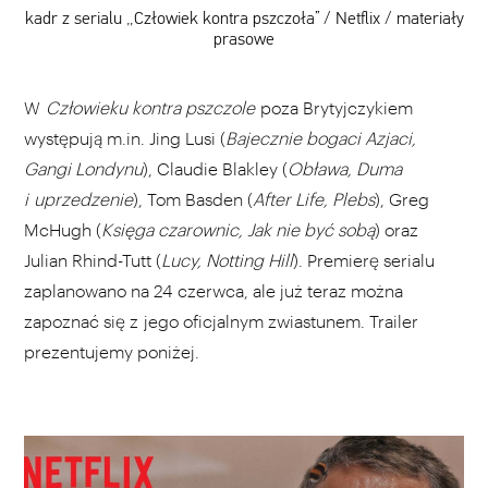
kadr z serialu „Człowiek kontra pszczoła” / Netflix / materiały
prasowe
W
Człowieku kontra pszczole
poza Brytyjczykiem
występują m.in. Jing Lusi (
Bajecznie bogaci Azjaci,
Gangi Londynu
), Claudie Blakley (
Obława, Duma
i uprzedzenie
), Tom Basden (
After Life, Plebs
), Greg
McHugh (
Księga czarownic, Jak nie być sobą
) oraz
Julian Rhind-Tutt (
Lucy, Notting Hill
). Premierę serialu
zaplanowano na 24 czerwca, ale już teraz można
zapoznać się z jego oficjalnym zwiastunem. Trailer
prezentujemy poniżej.