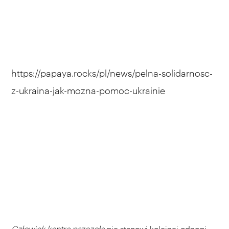
https://papaya.rocks/pl/news/pelna-solidarnosc-
z-ukraina-jak-mozna-pomoc-ukrainie
Człowiek kontra pszczoła
nie stanowi kolejnej odnogi