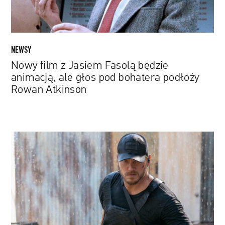
głos
pod
bohatera
podłoży
NEWSY
Rowan
Nowy film z Jasiem Fasolą będzie
Atkinson
animacją, ale głos pod bohatera podłoży
Rowan Atkinson
Chris
Pratt
zagra
w
nowym
serialu
Amazona.
Jest