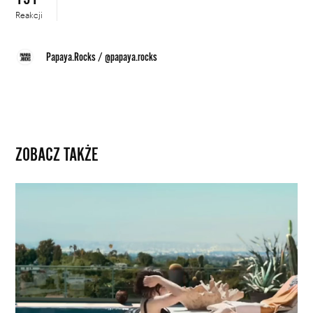
Reakcji
Papaya.Rocks
/
@papaya.rocks
ZOBACZ TAKŻE
Alicia
Vikander
jako
aktorka
na
rozdrożu.
Oto
zwiastun