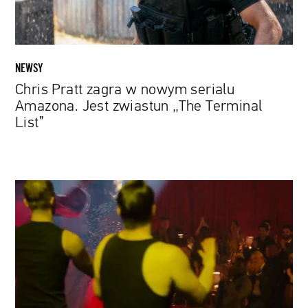
zwiastun
„The
Terminal
List”
NEWSY
Chris Pratt zagra w nowym serialu
Amazona. Jest zwiastun „The Terminal
List”
„Królowa”:
Andrzej
Seweryn
w
jednej
z
najodważniejszych
ról