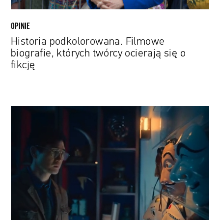
OPINIE
Historia podkolorowana. Filmowe
biografie, których twórcy ocierają się o
fikcję
Koreański
remake
„Domu
z
papieru"
z
pierwszym
teaserem.
Serial
trafi