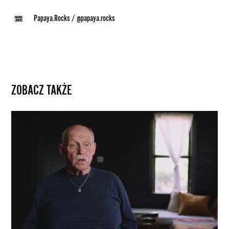
Papaya.Rocks
/
@papaya.rocks
ZOBACZ TAKŻE
Alex
Gibney
na
tropie
przemysłu
farmaceutycznego
w
nowym
dokumencie
HBO