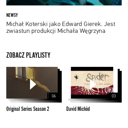
NEWSY
Michał Koterski jako Edward Gierek. Jest
zwiastun produkcji Michała Węgrzyna
ZOBACZ PLAYLISTY
Original
David
Series
Michôd
Season
2
06
03
Original Series Season 2
David Michôd