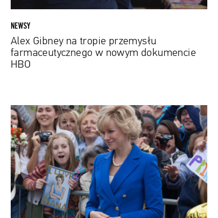
NEWSY
Alex Gibney na tropie przemysłu
farmaceutycznego w nowym dokumencie
HBO
Historia
podkolorowana.
Filmowe
biografie,
których
twórcy
ocierają
się
o
fikcję