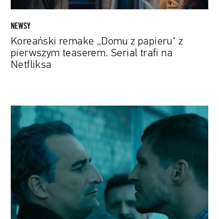
na
Netfliksa
NEWSY
Koreański remake „Domu z papieru" z
pierwszym teaserem. Serial trafi na
Netfliksa
Michał
Koterski
jako
Edward
Gierek.
Jest
zwiastun
produkcji
Michała
Węgrzyna