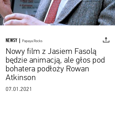
NEWSY |
Papaya.Rocks
Nowy film z Jasiem Fasolą
będzie animacją, ale głos pod
Kadr z filmu „Jaś Fasola: Nadciąga totalny kataklizm”
FACEBOOK
TWITTER
PINTEREST
MAIL
L
bohatera podłoży Rowan
Atkinson
07.01.2021