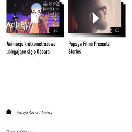
Animacje
Papaya
krótkometrażowe
Films
ubiegające
Presents
się
Stories
28
03
o
Oscara
Animacje krótkometrażowe
Papaya Films Presents
ubiegające się o Oscara
Stories
Papaya.Rocks
/
Newsy