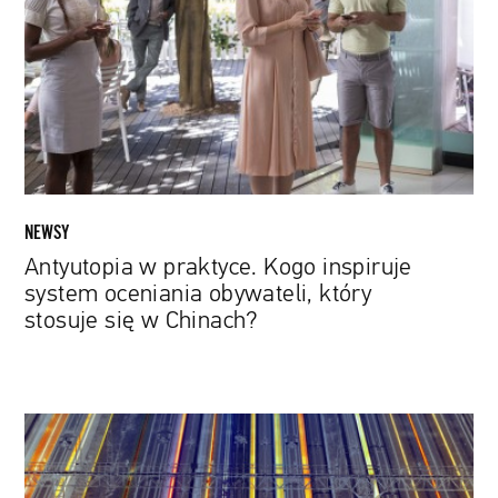
Kogo
inspiruje
system
oceniania
obywateli,
który
stosuje
się
w
NEWSY
Chinach?
Antyutopia w praktyce. Kogo inspiruje
system oceniania obywateli, który
stosuje się w Chinach?
„Coronation”,
czyli
w