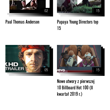
Anderson
Directors
top
02
15
15
Paul Thomas Anderson
Papaya Young Directors top
15
Nowe
utwory
z
pierwszej
05
15
10
Billboard
Nowe utwory z pierwszej
Hot
10 Billboard Hot 100 (II
100
kwartał 2019 r.)
(II
kwartał
2019