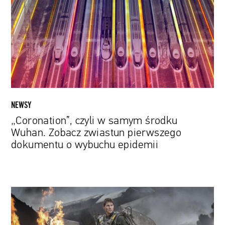
samym
środku
Wuhan.
Zobacz
zwiastun
pierwszego
dokumentu
o
wybuchu
NEWSY
epidemii
„Coronation”, czyli w samym środku
Wuhan. Zobacz zwiastun pierwszego
dokumentu o wybuchu epidemii
Wybrano
reżysera,
który