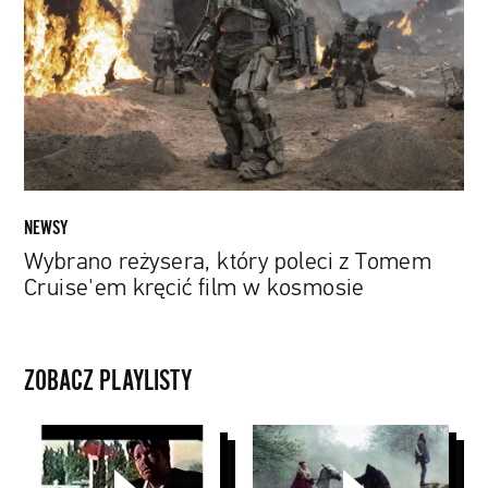
poleci
z
Tomem
Cruise'em
kręcić
film
w
kosmosie
NEWSY
Wybrano reżysera, który poleci z Tomem
Cruise'em kręcić film w kosmosie
ZOBACZ PLAYLISTY
Paul
Papaya
Thomas
Young