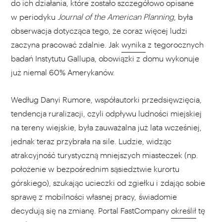
do ich działania, które zostało szczegółowo opisane
w periodyku
Journal of the American Planning
, była
obserwacja dotycząca tego, że coraz więcej ludzi
zaczyna pracować zdalnie. Jak
wynika
z tegorocznych
badań Instytutu Gallupa, obowiązki z domu wykonuje
już niemal 60% Amerykanów.
Według Danyi Rumore, współautorki przedsięwzięcia,
tendencja ruralizacji, czyli odpływu ludności miejskiej
na tereny wiejskie, była zauważalna już lata wcześniej,
jednak teraz przybrała na sile. Ludzie, widząc
atrakcyjność turystyczną mniejszych miasteczek (np.
położenie w bezpośrednim sąsiedztwie kurortu
górskiego), szukając ucieczki od zgiełku i zdając sobie
sprawę z mobilności własnej pracy, świadomie
decydują się na zmianę. Portal FastCompany
określił
tę