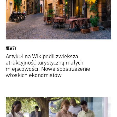
atrakcyjność
turystyczną
małych
miejscowości.
Nowe
spostrzeżenie
włoskich
ekonomistów
NEWSY
Artykuł na Wikipedii zwiększa
atrakcyjność turystyczną małych
miejscowości. Nowe spostrzeżenie
włoskich ekonomistów
Antyutopia
w
praktyce.