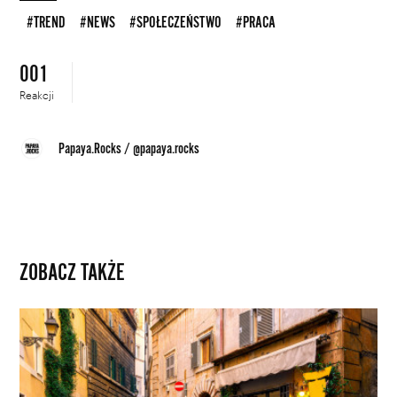
#TREND
#NEWS
#SPOŁECZEŃSTWO
#PRACA
001
Reakcji
Papaya.Rocks
/
@papaya.rocks
ZOBACZ TAKŻE
Artykuł
na
Wikipedii
zwiększa