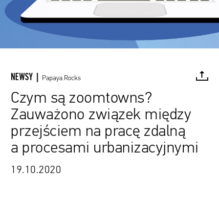
NEWSY |
Papaya.Rocks
Czym są zoomtowns?
Zauważono związek między
FACEBOOK
TWITTER
PINTEREST
MAIL
L
przejściem na pracę zdalną
a procesami urbanizacyjnymi
19.10.2020