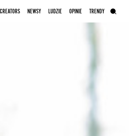
Zapisz się do newslettera
 CREATORS
NEWSY
LUDZIE
OPINIE
TRENDY
szukaj
SZUKAJ