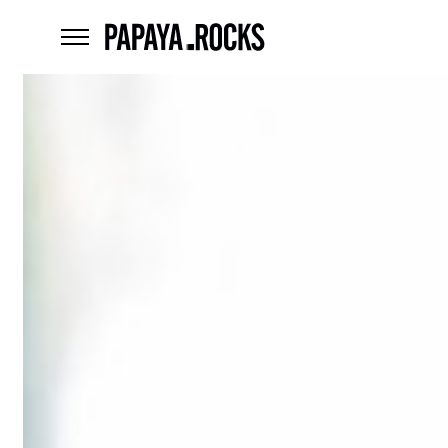
home
menu
Czego
szukasz?
szukaj