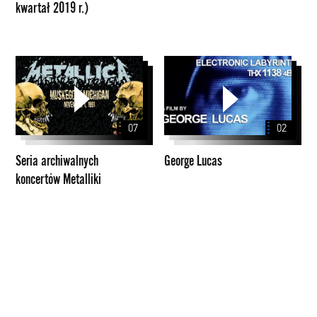
kwartał 2019 r.)
(II
kwartał
2019
r.)
Seria
George
archiwalnych
Lucas
koncertów
Metalliki
07
02
Seria archiwalnych
George Lucas
koncertów Metalliki