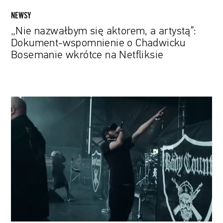
wkrótce
NEWSY
na
„Nie nazwałbym się aktorem, a artystą”:
Netfliksie
Dokument-wspomnienie o Chadwicku
Bosemanie wkrótce na Netfliksie
Celebracja
chaosu.
W
nowym
muzycznym
dokumencie
głos
zabierają
członkowie
Metalliki,
Guns