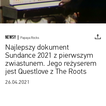
NEWSY |
Papaya.Rocks
Najlepszy dokument
Sundance 2021 z pierwszym
FACEBOOK
TWITTER
PINTEREST
MAIL
L
zwiastunem. Jego reżyserem
jest Questlove z The Roots
Searchlight Pictures / materiały prasowe
26.04.2021