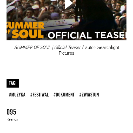
DODAJ TEN FILM DO PLAYLISTY
00:00
SUMMER OF SOUL | Official Teaser
/ autor: Searchlight
Pictures
TAGI
#MUZYKA
#FESTIWAL
#DOKUMENT
#ZWIASTUN
095
Reakcji