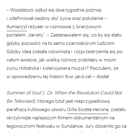
– Woodstock odbył się dwa tygodnie później
i zdefiniował osobny styl życia oraz pokolenie –
tłumaczył
reżyser w rozmowie z branżowym
portalem „Variety”. – Zastanawiałem się, co by się stało,
gdyby pozwolić na to samo czarnoskórym ludziom.
Gdyby idea została rozwinięta i rozprzestrzeniła się po
całym świecie, jak wielką różnicę zrobiłaby w moim
życiu miłośnika i kolekcjonera muzyki? Poczułem, że
w opowiedzeniu tej historii tkwi jakiś cel – dodał.
Summer of Soul (…Or, When the Revolution Could Not
Be Televised)
, którego tytuł jest nieprzypadkową
parafrazą kultowego utworu
Gilla Scotta-Herona
, zostało
okrzyknięte najlepszym filmem dokumentalnym na
tegorocznym festiwalu w Sundance. Jury doceniło go za