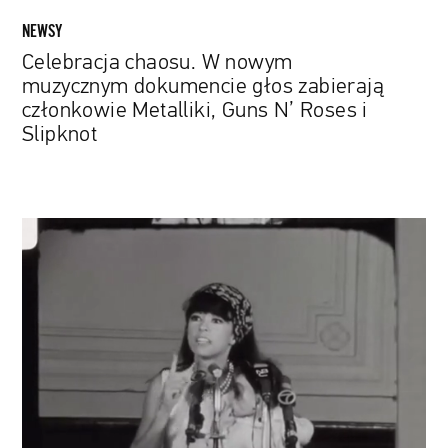
N’
NEWSY
Roses
Celebracja chaosu. W nowym
i
muzycznym dokumencie głos zabierają
Slipknot
członkowie Metalliki, Guns N’ Roses i
Slipknot
Portorykanka,
która
podbiła
Broadway
i
Hollywood.
Powstał
film
o
Ricie