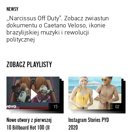
muzyki
NEWSY
i
„Narcissus Off Duty”. Zobacz zwiastun
rewolucji
dokumentu o Caetano Veloso, ikonie
politycznej
brazylijskiej muzyki i rewolucji
politycznej
ZOBACZ PLAYLISTY
Nowe
Instagram
utwory
Stories
z
PYD
pierwszej
2020
15
02
10
Billboard
Nowe utwory z pierwszej
Instagram Stories PYD
Hot
10 Billboard Hot 100 (II
2020
100