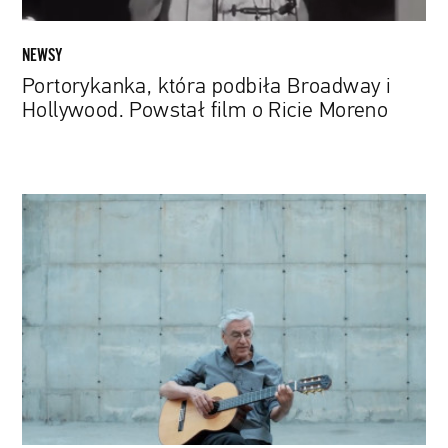
Moreno
NEWSY
Portorykanka, która podbiła Broadway i
Hollywood. Powstał film o Ricie Moreno
„Narcissus
Off
Duty”.
Zobacz
zwiastun
dokumentu
o
Caetano
Veloso,
ikonie
brazylijskiej