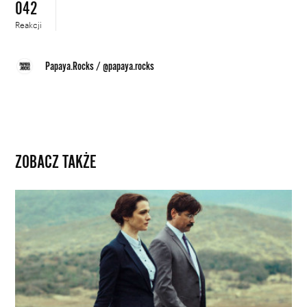
042
Reakcji
Papaya.Rocks
/
@papaya.rocks
ZOBACZ TAKŻE
Rachel
Weisz
i
Colin
Farrell
znów
razem