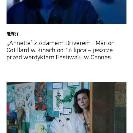
w
kinach
od
16
lipca
NEWSY
–
„Annette” z Adamem Driverem i Marion
jeszcze
Cotillard w kinach od 16 lipca – jeszcze
przed
przed werdyktem Festiwalu w Cannes
werdyktem
Festiwalu
w
Cannes
Maggie
Gyllenhaal,
Mélanie
Laurent
i
Mati
Diop