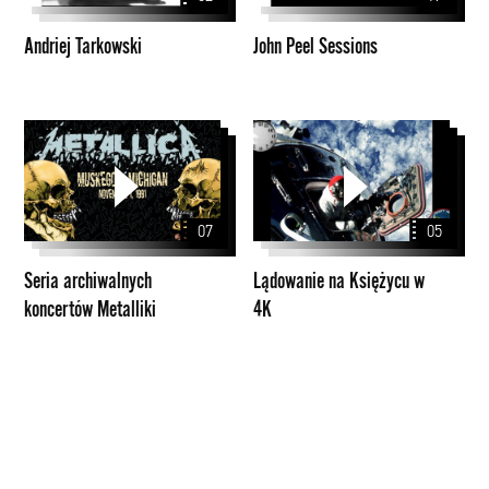
Andriej Tarkowski
John Peel Sessions
Seria
Lądowanie
archiwalnych
na
koncertów
Księżycu
Metalliki
w
07
05
4K
Seria archiwalnych
Lądowanie na Księżycu w
koncertów Metalliki
4K