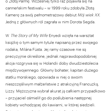
o Złotą Palmę. Wcześniej tylko raz pojawiła się na
canneńskim festiwalu – w 1999 roku zdobyła Złotą
Kamerę za swój pełnometrażowy debiut
Mój wiek XX
.
Jedną z głównych ról zagrała w nim Dorota Segda.
W
The Story of My Wife
Enyedi wzięła na warsztat
książkę o tym samym tytule napisaną przez swojego
rodaka, Milána Füsta. Jej ramy czasowe nie są
precyzyjnie określone, jednak najprawdopodobniej
akcja rozgrywa się w Holandii doby dwudziestolecia
międzywojennego. Główny bohater, kapitan dużego
statku morskiego, opowiada w niej o swoim
nieszczęśliwym małżeństwie z atrakcyjną Francuzką,
Lizzy. Mężczyzna wybrał akurat ją całkiem przypadkowo
– przyjaciel ośmielił go do poślubienia następnej
kobiety wchodzącej do kawiarni, w której siedzieli.