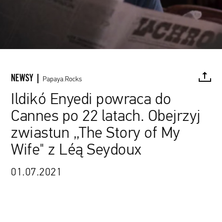
NEWSY |
Papaya.Rocks
Ildikó Enyedi powraca do
Cannes po 22 latach. Obejrzyj
FACEBOOK
TWITTER
PINTEREST
MAIL
L
zwiastun „The Story of My
Wife" z Léą Seydoux
01.07.2021
www.youtube.com / Cine maldito