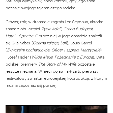
Sytuacja wymyka się spod kontroli, gdy jego żona
poznaje swojego tajemniczego rodaka.
Główną rolę w dramacie zagrała Léa Seydoux, aktorka
znana z obu części
Życia Adeli, Grand Budapest
Hotel
i
Spectre
. Oprócz niej w jego obsadzie znaleźli
się Gijs Naber (
Czarna księga, Loft
), Louis Garrel
(
Zwyczajni kochankowie, Oficer i szpieg, Marzyciele
)
i Josef Hader (
Wilde Maus, Pożegnanie z Europą
). Data
polskiej premiery
The Story of My Wife
pozostaje
jeszcze nieznana. W sieci pojawił się za to pierwszy
festiwalowy zwiastun europejskiej koprodukcji, z którym
można zapoznać się poniżej.