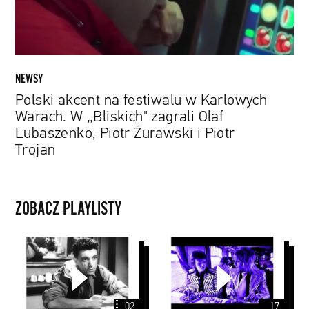
W
„Bliskich"
zagrali
Olaf
Lubaszenko,
NEWSY
Piotr
Polski akcent na festiwalu w Karlowych
Żurawski
Warach. W „Bliskich" zagrali Olaf
i
Lubaszenko, Piotr Żurawski i Piotr
Piotr
Trojan
Trojan
ZOBACZ PLAYLISTY
Andriej
John
Tarkowski
Peel
Sessions
02
17