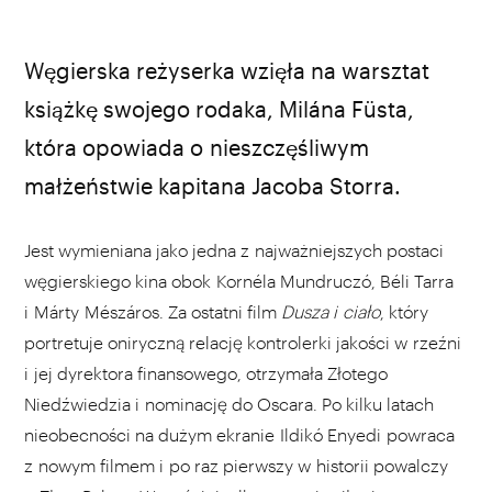
Węgierska reżyserka wzięła na warsztat
książkę swojego rodaka, Milána Füsta,
która opowiada o nieszczęśliwym
małżeństwie kapitana Jacoba Storra.
Jest wymieniana jako jedna z najważniejszych postaci
węgierskiego kina obok Kornéla Mundruczó, Béli Tarra
i Márty Mészáros. Za ostatni film
Dusza i ciało
, który
portretuje oniryczną relację kontrolerki jakości w rzeźni
i jej dyrektora finansowego, otrzymała Złotego
Niedźwiedzia i nominację do Oscara. Po kilku latach
nieobecności na dużym ekranie Ildikó Enyedi powraca
z nowym filmem i po raz pierwszy w historii powalczy