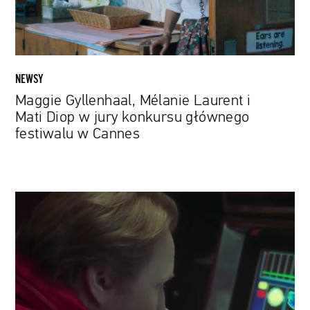
w
jury
konkursu
głównego
festiwalu
NEWSY
w
Maggie Gyllenhaal, Mélanie Laurent i
Cannes
Mati Diop w jury konkursu głównego
festiwalu w Cannes
Polski
akcent
na
festiwalu
w
Karlowych
Warach.