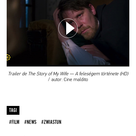
WYBIERZ SWOJĄ PLAYLISTĘ
DODAJ TEN FILM DO PLAYLISTY
00:00
Trailer de The Story of My Wife — A feleségem története (HD)
/ autor: Cine maldito
TAGI
#FILM
#NEWS
#ZWIASTUN