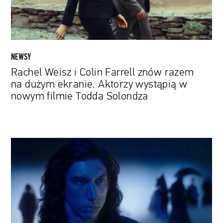
na
dużym
ekranie.
Aktorzy
wystąpią
NEWSY
w
Rachel Weisz i Colin Farrell znów razem
nowym
na dużym ekranie. Aktorzy wystąpią w
filmie
nowym filmie Todda Solondza
Todda
Solondza
„Annette”
z
Adamem
Driverem
i
Marion
Cotillard