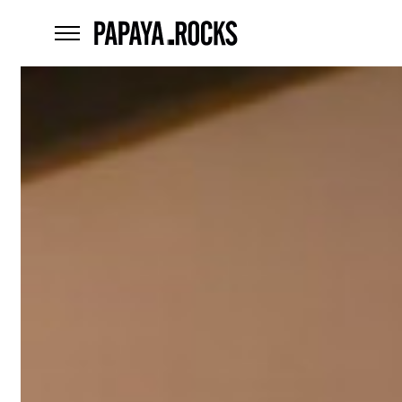
home
menu
Czego
szukasz?
szukaj