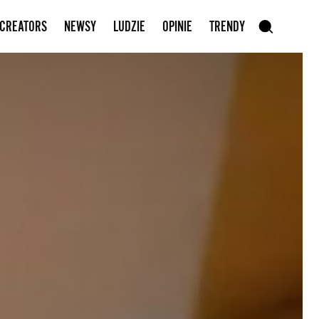
Zapisz się do newslettera
 CREATORS
NEWSY
LUDZIE
OPINIE
TRENDY
szukaj
SZUKAJ