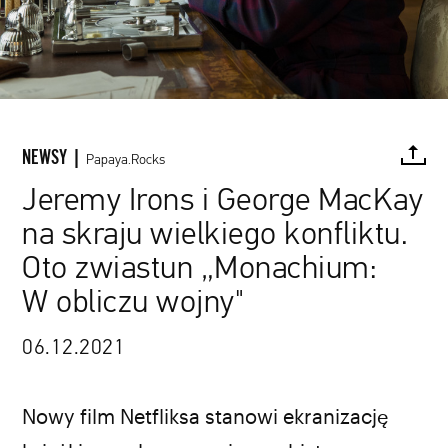
NEWSY |
Papaya.Rocks
Jeremy Irons i George MacKay
na skraju wielkiego konfliktu.
FACEBOOK
TWITTER
PINTEREST
MAIL
L
Oto zwiastun „Monachium:
W obliczu wojny"
06.12.2021
Nowy film Netfliksa stanowi ekranizację