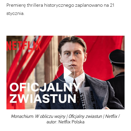
Premierę thrillera historycznego zaplanowano na 21
stycznia.
WYBIERZ SWOJĄ PLAYLISTĘ
DODAJ TEN FILM DO PLAYLISTY
00:00
Monachium: W obliczu wojny | Oficjalny zwiastun | Netflix
/
autor: Netflix Polska