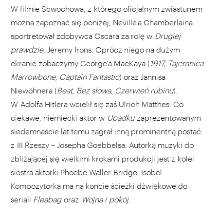
W filmie Scwochowa, z którego oficjalnym zwiastunem
można zapoznać się poniżej, Neville'a Chamberlaina
sportretował zdobywca Oscara za rolę w
Drugiej
prawdzie
, Jeremy Irons. Oprócz niego na dużym
ekranie zobaczymy George'a MacKaya (
1917, Tajemnica
Marrowbone, Captain Fantastic
) oraz Jannisa
Niewöhnera (
Beat, Bez słowa, Czerwień rubinu
).
W Adolfa Hitlera wcielił się zaś Ulrich Matthes. Co
ciekawe, niemiecki aktor w
Upadku
zaprezentowanym
siedemnaście lat temu zagrał inną prominentną postać
z III Rzeszy – Josepha Goebbelsa. Autorką muzyki do
zbliżającej się wielkimi krokami produkcji jest z kolei
siostra aktorki Phoebe Waller-Bridge, Isobel.
Kompozytorka ma na koncie ścieżki dźwiękowe do
seriali
Fleabag
oraz
Wojna i pokój.