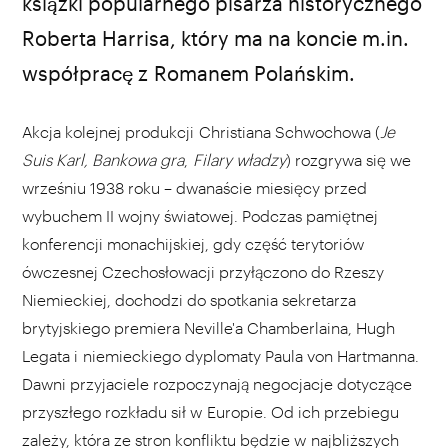
Netflix / materiały prasowe
książki popularnego pisarza historycznego
Roberta Harrisa, który ma na koncie m.in.
współpracę z Romanem Polańskim.
Akcja kolejnej produkcji Christiana Schwochowa (
Je
Suis Karl, Bankowa gra
,
Filary władzy
) rozgrywa się we
wrześniu 1938 roku – dwanaście miesięcy przed
wybuchem II wojny światowej. Podczas pamiętnej
konferencji monachijskiej, gdy część terytoriów
ówczesnej Czechosłowacji przyłączono do Rzeszy
Niemieckiej, dochodzi do spotkania sekretarza
brytyjskiego premiera Neville'a Chamberlaina, Hugh
Legata i niemieckiego dyplomaty Paula von Hartmanna.
Dawni przyjaciele rozpoczynają negocjacje dotyczące
przyszłego rozkładu sił w Europie. Od ich przebiegu
zależy, która ze stron konfliktu będzie w najbliższych