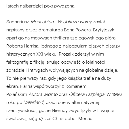
latach najbardziej pokrzywdzona.
Scenariusz
Monachium: W obliczu wojny
został
napisany przez dramaturga Bena Powera. Brytyjczyk
oparł go na motywach thrillera szpiegowskiego pióra
Roberta Harrisa, jednego z najpopularniejszych pisarzy
historycznych XXI wieku. Prozaik zderzył w nim
faktografię z fikcją, snując opowieść o lojalności,
zdradzie i intrygach wpływających na globalne dzieje.
To nie pierwszy raz, gdy jego książka trafia na duży
ekran: Harris współtworzył z Romanem
Polańskim
Autora widmo
oraz
Oficera
i szpiega
. W 1992
roku po
Vaterland,
osadzone w alternatywnej
rzeczywistości, gdzie Niemcy zwyciężyły w II wojnie
światowej, sięgnął zaś Christopher Menaul.