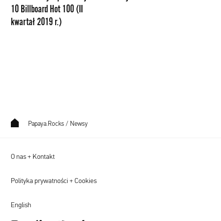
10 Billboard Hot 100 (II
100
kwartał 2019 r.)
(II
kwartał
2019
r.)
Papaya.Rocks
/
Newsy
O nas + Kontakt
Polityka prywatności + Cookies
English