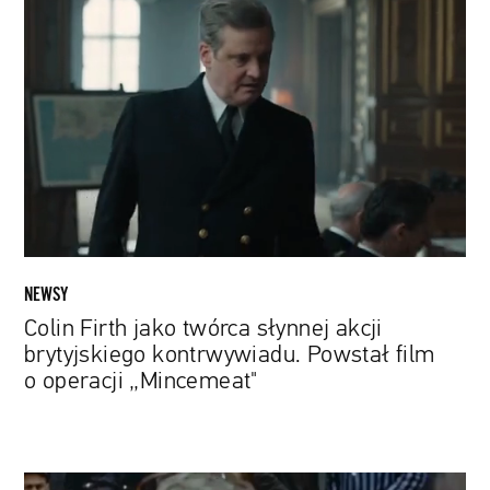
Firth
jako
twórca
słynnej
akcji
brytyjskiego
kontrwywiadu.
Powstał
film
o
operacji
NEWSY
„Mincemeat"
Colin Firth jako twórca słynnej akcji
brytyjskiego kontrwywiadu. Powstał film
o operacji „Mincemeat"
„Mówiłam,