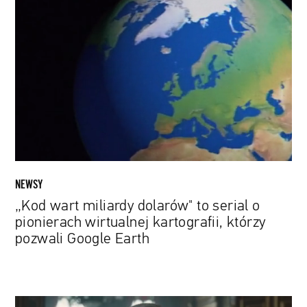
wart
miliardy
dolarów"
to
serial
o
pionierach
wirtualnej
kartografii,
którzy
pozwali
NEWSY
Google
„Kod wart miliardy dolarów" to serial o
Earth
pionierach wirtualnej kartografii, którzy
pozwali Google Earth
Colin