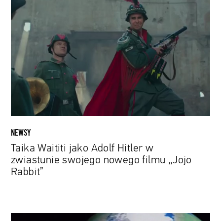
Waititi
jako
Adolf
Hitler
w
zwiastunie
swojego
nowego
filmu
„Jojo
Rabbit”
NEWSY
Taika Waititi jako Adolf Hitler w
zwiastunie swojego nowego filmu „Jojo
Rabbit”
„Kod