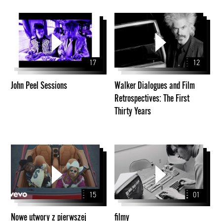
John
Walker
Peel
Dialogues
Sessions
and
Film
17
12
Retrospectives:
The
John Peel Sessions
Walker Dialogues and Film
First
Retrospectives: The First
Thirty
Thirty Years
Years
Nowe
filmy
utwory
z
pierwszej
15
01
10
Billboard
Nowe utwory z pierwszej
filmy
Hot