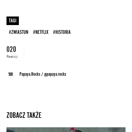
TAGI
#ZWIASTUN
#NETFLIX
#HISTORIA
020
Reakcji
Papaya.Rocks
/
@papaya.rocks
ZOBACZ TAKŻE
Taika