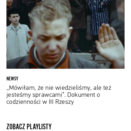
że
nie
wiedzieliśmy,
ale
też
jesteśmy
sprawcami”.
Dokument
o
codzienności
w
NEWSY
III
„Mówiłam, że nie wiedzieliśmy, ale też
Rzeszy
jesteśmy sprawcami”. Dokument o
codzienności w III Rzeszy
ZOBACZ PLAYLISTY