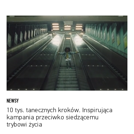
10
tys.
tanecznych
kroków.
Inspirująca
kampania
przeciwko
siedzącemu
trybowi
życia
NEWSY
10 tys. tanecznych kroków. Inspirująca
kampania przeciwko siedzącemu
trybowi życia