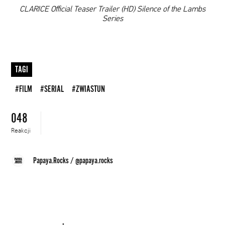
00:00
CLARICE Official Teaser Trailer (HD) Silence of the Lambs
Series
TAGI
#FILM
#SERIAL
#ZWIASTUN
048
Reakcji
Papaya.Rocks
/
@papaya.rocks