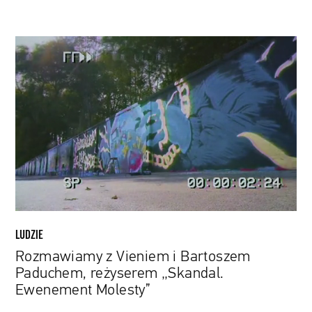
Rozmawiamy
z
Vieniem
i
Bartoszem
Paduchem,
reżyserem
„Skandal.
Ewenement
Molesty”
LUDZIE
Rozmawiamy z Vieniem i Bartoszem
Paduchem, reżyserem „Skandal.
Ewenement Molesty”