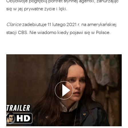
Obydwoje pogłębią portret słynnej agentki, zanurzając
się w jej prywatne życie i lęki.
Clarice
zadebiutuje 11 lutego 2021 r. na amerykańskiej
stacji CBS. Nie wiadomo kiedy pojawi się w Polsce.
WYBIERZ SWOJĄ PLAYLISTĘ
DODAJ TEN FILM DO PLAYLISTY