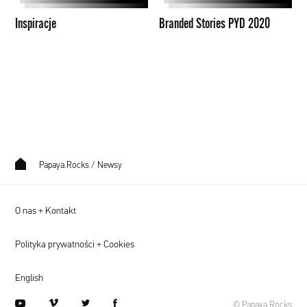
Inspiracje
Branded Stories PYD 2020
Papaya.Rocks
/
Newsy
O nas + Kontakt
Polityka prywatności + Cookies
English
youtube
vimeo
twitter
facebook
© Papaya.Rocks