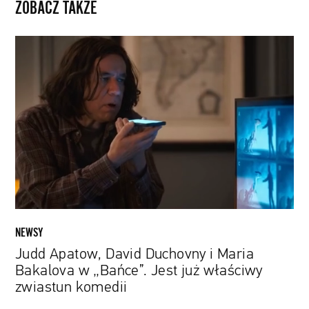
ZOBACZ TAKŻE
Judd
Apatow,
David
Duchovny
i
Maria
Bakalova
w
„Bańce”.
Jest
już
właściwy
NEWSY
zwiastun
Judd Apatow, David Duchovny i Maria
komedii
Bakalova w „Bańce”. Jest już właściwy
zwiastun komedii