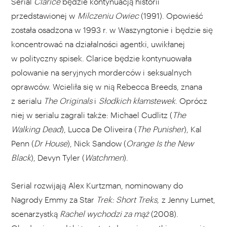
Serial
Clarice
będzie kontynuacją historii
przedstawionej w
Milczeniu Owiec
(1991). Opowieść
została osadzona w 1993 r. w Waszyngtonie i będzie się
koncentrować na działalności agentki, uwikłanej
w polityczny spisek. Clarice będzie kontynuowała
polowanie na seryjnych morderców i seksualnych
oprawców. Wcieliła się w nią Rebecca Breeds, znana
z serialu
The Originals
i
Słodkich kłamstewek
. Oprócz
niej w serialu zagrali także: Michael Cudlitz (
The
Walking Dead
), Lucca De Oliveira (
The Punisher
), Kal
Penn (
Dr House
), Nick Sandow (
Orange Is the New
Black
), Devyn Tyler (
Watchmen
).
Serial rozwijają Alex Kurtzman, nominowany do
Nagrody Emmy za Star
Trek: Short Treks,
z Jenny Lumet,
scenarzystką
Rachel wychodzi za mąż
(2008).