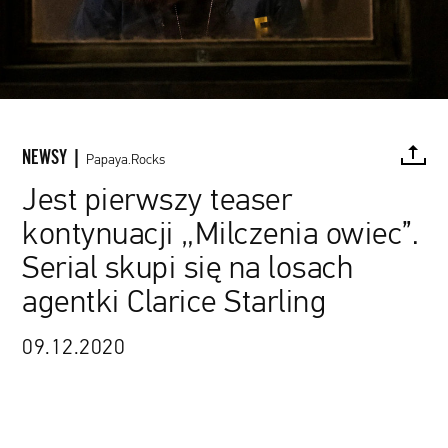
NEWSY |
Papaya.Rocks
Jest pierwszy teaser
kontynuacji „Milczenia owiec”.
FACEBOOK
TWITTER
PINTEREST
MAIL
L
Serial skupi się na losach
agentki Clarice Starling
09.12.2020
źródło: materiały promocyjne