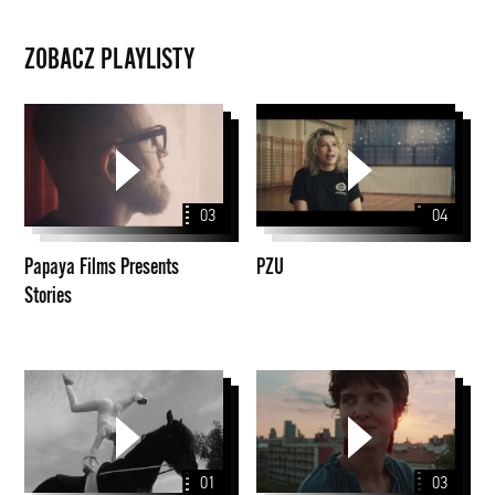
ZOBACZ PLAYLISTY
Papaya
PZU
Films
Presents
Stories
03
04
Papaya Films Presents
PZU
Stories
Inspiracje
Branded
Stories
PYD
2020
01
03