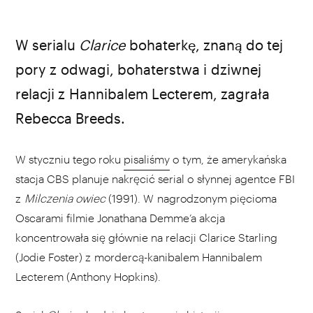
W serialu
Clarice
bohaterkę, znaną do tej
pory z odwagi, bohaterstwa i dziwnej
relacji z Hannibalem Lecterem, zagrała
Rebecca Breeds.
W styczniu tego roku
pisaliśmy
o tym, że amerykańska
stacja CBS planuje nakręcić serial o słynnej agentce FBI
z
Milczenia owiec
(1991). W nagrodzonym pięcioma
Oscarami filmie Jonathana Demme’a akcja
koncentrowała się głównie na relacji Clarice Starling
(Jodie Foster) z mordercą-kanibalem Hannibalem
Lecterem (Anthony Hopkins).