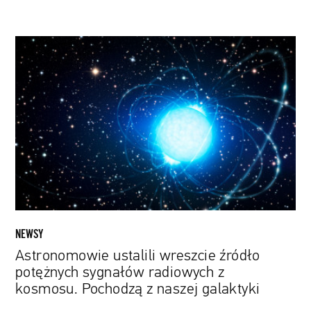
Astronomowie
ustalili
wreszcie
źródło
potężnych
sygnałów
radiowych
z
kosmosu.
Pochodzą
z
naszej
NEWSY
galaktyki
Astronomowie ustalili wreszcie źródło
potężnych sygnałów radiowych z
kosmosu. Pochodzą z naszej galaktyki