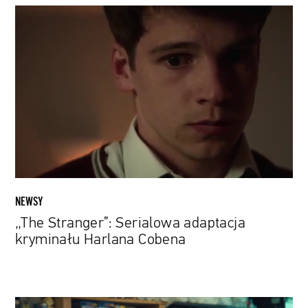
„The
Stranger”:
Serialowa
adaptacja
kryminału
Harlana
Cobena
NEWSY
„The Stranger”: Serialowa adaptacja
kryminału Harlana Cobena
„The