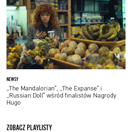
Mandalorian”,
„The
Expanse”
i
„Russian
Doll”
wśród
finalistów
Nagrody
Hugo
NEWSY
„The Mandalorian”, „The Expanse” i
„Russian Doll” wśród finalistów Nagrody
Hugo
ZOBACZ PLAYLISTY