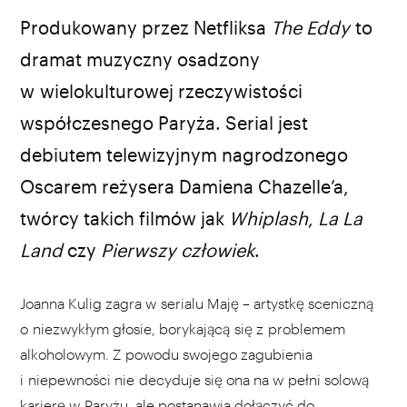
źródło: Netflix
Produkowany przez Netfliksa
The Eddy
to
dramat muzyczny osadzony
w wielokulturowej rzeczywistości
współczesnego Paryża. Serial jest
debiutem telewizyjnym nagrodzonego
Oscarem reżysera Damiena Chazelle’a,
twórcy takich filmów jak
Whiplash
,
La La
Land
czy
Pierwszy człowiek
.
Joanna Kulig zagra w serialu Maję – artystkę sceniczną
o niezwykłym głosie, borykającą się z problemem
alkoholowym. Z powodu swojego zagubienia
i niepewności nie decyduje się ona na w pełni solową
karierę w Paryżu, ale postanawia dołączyć do