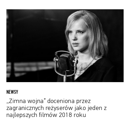
„Zimna
wojna”
doceniona
przez
zagranicznych
reżyserów
jako
jeden
z
najlepszych
filmów
2018
NEWSY
roku
„Zimna wojna” doceniona przez
zagranicznych reżyserów jako jeden z
najlepszych filmów 2018 roku