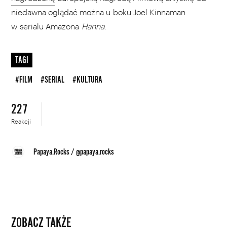
niedawna oglądać można u boku Joel Kinnaman
w serialu Amazona
Hanna
.
TAGI
#FILM
#SERIAL
#KULTURA
227
Reakcji
Papaya.Rocks
/
@papaya.rocks
ZOBACZ TAKŻE