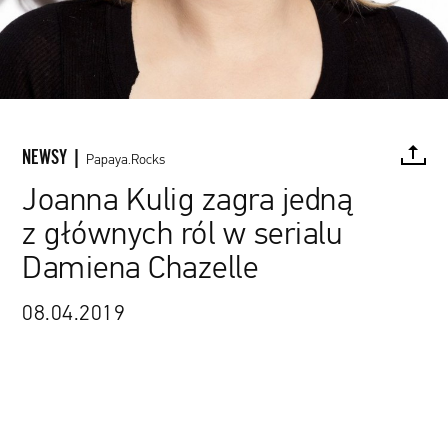
NEWSY |
Papaya.Rocks
Joanna Kulig zagra jedną
z głównych ról w serialu
FACEBOOK
TWITTER
PINTEREST
MAIL
L
Damiena Chazelle
08.04.2019