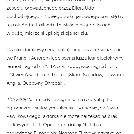
zespołu prowadzonego przez Eliota Udo –
pochodzącego z Nowego Jorku jazzowego pianistę (w
tej roli Andre Holland). To właśnie na jego losach
w dużej mierze skupi się akcja serialu.
Ośmioodcinkowy serial nakręcony zostanie w całości
we Francji. Autorem jego scenariusza jest pięciokrotny
laureat nagrody BAFTA oraz zdobywca nagród Tony
i Olivier Award, Jack Thorne (Skarb Narodów, To właśnie
Anglia, Cudowny Chłopak).
The Eddy t
o nie jedyna zagraniczna rola Kulig. Po
ogromnym światowym
sukcesie
Zimnej wojny
Pawła
Pawlikowskiego, aktorka nie może narzekać na brak
ciekawych ofert. Oprócz produkcji Netfliksa,
nagrodzoną
Europejską Nagrodą Filmową artystkę od