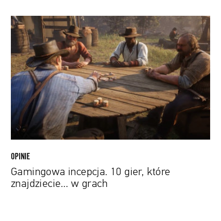
Gamingowa
incepcja.
10
gier,
które
znajdziecie…
w
grach
OPINIE
Gamingowa incepcja. 10 gier, które
znajdziecie… w grach