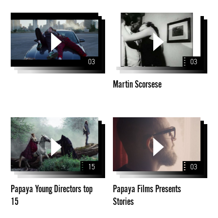
Martin
Scorsese
03
03
Martin Scorsese
Papaya
Papaya
Young
Films
Directors
Presents
top
Stories
15
03
15
Papaya Young Directors top
Papaya Films Presents
15
Stories