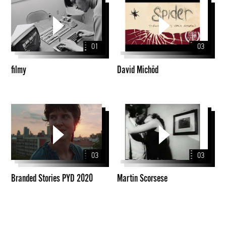
filmy
David
Michôd
01
03
filmy
David Michôd
Branded
Martin
Stories
Scorsese
PYD
2020
03
03
Branded Stories PYD 2020
Martin Scorsese