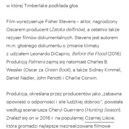
w której Timberlake podkłada głos.
Film wyreżyseruje Fisher Stevens – aktor, nagrodzony
Oscarem producent (
Zatoka delfinów
), a ostatnio także
reżyser filmów dokumentalnych. Stevens jest autorem
m.in. głośnego dokumentu o zmianie klimatu
z udziałem Leonardo DiCaprio,
Before the Flood
(2016).
Produkcją
Palmera
zajmą się natomiast Charles B.
Wessler (Oscar za
Green Book
), a także Sidney Kimmel,
Daniel Nadler, John Penotti i Charlie Corwin.
Produkcja, określana przez producentów jako „zabawna
opowieść o odporności i sile ludzkiej dobroci”,
powstała
według scenariusza Cheryl Guerriero (
Hunting Season
).
Znalazł się on w 2016 r. na popularnej
Czarnej Liście
,
która gromadzi najlepsze niezrealizowane filmowe