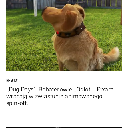
„Dug
Days”:
Bohaterowie
„Odlotu”
Pixara
wracają
w
zwiastunie
animowanego
spin-
offu
NEWSY
„Dug Days”: Bohaterowie „Odlotu” Pixara
wracają w zwiastunie animowanego
spin-offu