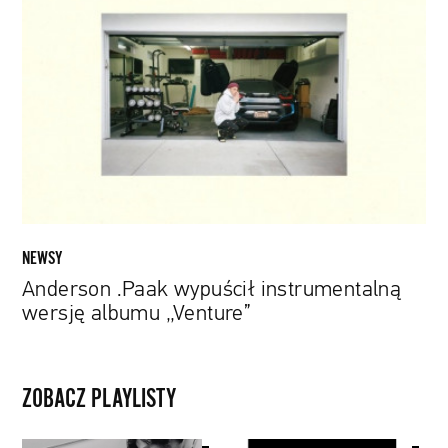
.Paak
wypuścił
instrumentalną
wersję
albumu
„Venture”
NEWSY
Anderson .Paak wypuścił instrumentalną
wersję albumu „Venture”
ZOBACZ PLAYLISTY