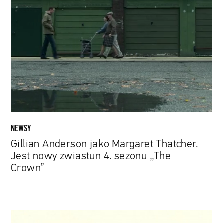
Anderson
jako
Margaret
Thatcher.
Jest
nowy
zwiastun
4.
sezonu
„The
Crown”
NEWSY
Gillian Anderson jako Margaret Thatcher.
Jest nowy zwiastun 4. sezonu „The
Crown”
Anderson