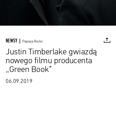
NEWSY |
Papaya.Rocks
Justin Timberlake gwiazdą
nowego filmu producenta
FACEBOOK
TWITTER
PINTEREST
MAIL
L
„Green Book”
Justin Timberlake w teledysku do „Mirrors”
06.09.2019