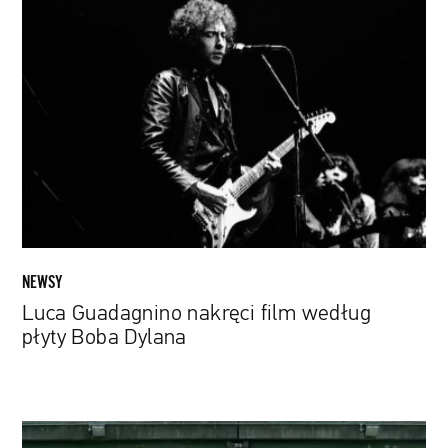
Luca
Guadagnino
nakręci
film
według
płyty
Boba
Dylana
NEWSY
Luca Guadagnino nakręci film według
płyty Boba Dylana
Gillian