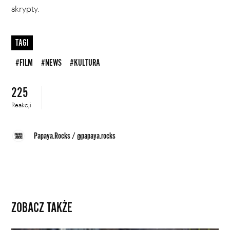
skrypty.
TAGI
#FILM
#NEWS
#KULTURA
225
Reakcji
Papaya.Rocks
/
@papaya.rocks
ZOBACZ TAKŻE