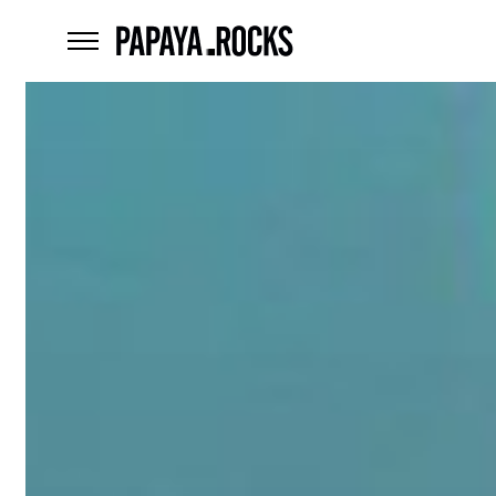
home
menu
Czego
szukasz?
szukaj