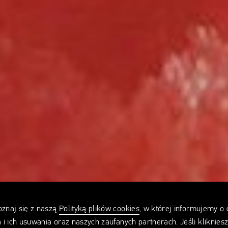
u 2019 od
oznaj się z naszą
Polityką plików cookies
, w której informujemy o
 i ich usuwania oraz naszych zaufanych partnerach. Jeśli kliknies