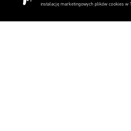
instalację marketingowych plików cookies w
Amerykański Ins
Living Coral, z
Istniejąca od lat
korporacja typuje 
być tylko zabawną