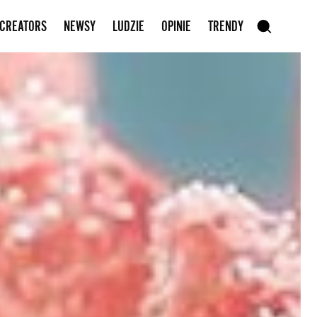
Zapisz się do newslettera
 CREATORS
NEWSY
LUDZIE
OPINIE
TRENDY
szukaj
SZUKAJ