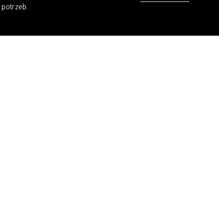
 potrzeb.
FACEBOOK
TWITTER
PINTEREST
MAIL
LINK
PODZIEL SIĘ
ku został nim
6.
h amerykańska
one przestał
ąc nowe kolekcje