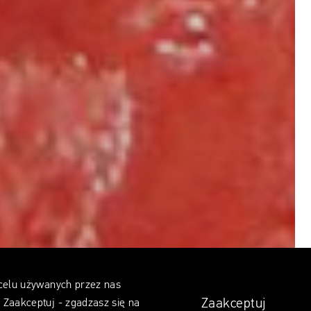
 celu używanych przez nas
Zaakceptuj
z Zaakceptuj - zgadzasz się na