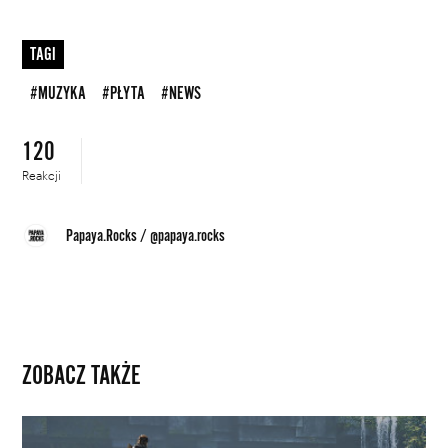
TAGI
#MUZYKA
#PŁYTA
#NEWS
120
Reakcji
Papaya.Rocks
/
@papaya.rocks
ZOBACZ TAKŻE
Uwierz