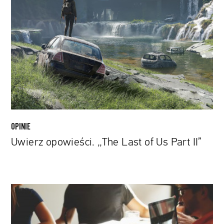
opowieści.
„The
Last
of
Us
Part
II”
OPINIE
Uwierz opowieści. „The Last of Us Part II”
Sztuczna
inteligencja
dla