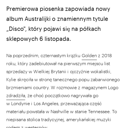
Raph_PH / Wikipedia
Premierowa piosenka zapowiada nowy
album Australijki o znamiennym tytule
„Disco", który pojawi się na półkach
sklepowych 6 listopada.
Na poprzednim, czternastym krążku
Golden
z 2018
roku, który zadebiutował na pierwszym miejscu list
sprzedaży w Wielkiej Brytanii i ojczyźnie wokalistki,
Kylie skręciła w stronę tanecznego popu zabarwionego
brzmieniami country. W rozmowie z magazynem Logo
zdradziła
, że choć początkowo nagrywała go
w Londynie i Los Angeles, przeważająca część
materiału powstała w Nashville w stanie Tennessee. To
niepisana stolica tradycyjnej, amerykańskiej muzyki
rodem z westernów.