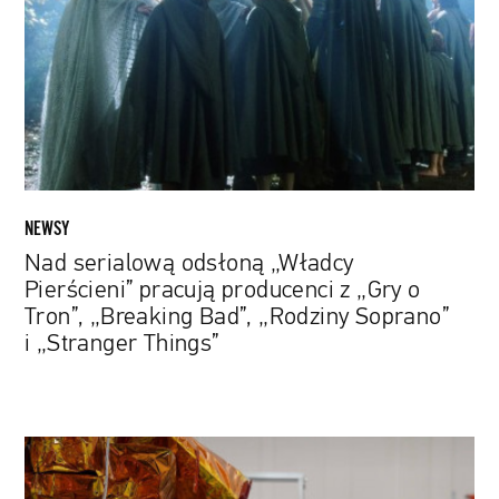
„Władcy
Pierścieni”
pracują
producenci
z
„Gry
o
Tron”,
„Breaking
NEWSY
Bad”,
Nad serialową odsłoną „Władcy
„Rodziny
Pierścieni” pracują producenci z „Gry o
Soprano”
Tron”, „Breaking Bad”, „Rodziny Soprano”
i
i „Stranger Things”
„Stranger
Things”
Sonda
Hope