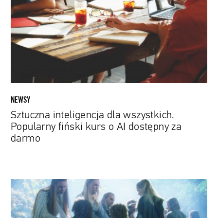
wszystkich.
Popularny
fiński
kurs
o
AI
dostępny
za
darmo
NEWSY
Sztuczna inteligencja dla wszystkich.
Popularny fiński kurs o AI dostępny za
darmo
Nad
serialową
odsłoną