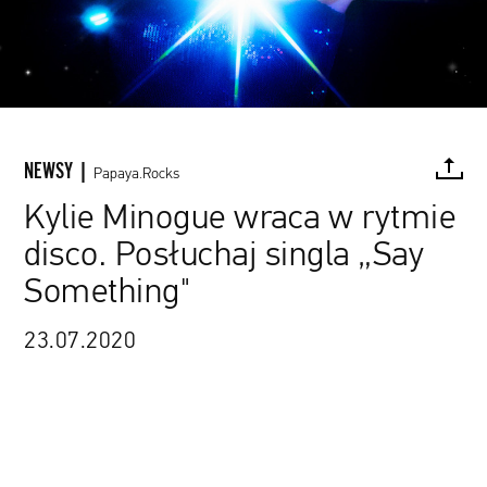
NEWSY |
Papaya.Rocks
Kylie Minogue wraca w rytmie
disco. Posłuchaj singla „Say
FACEBOOK
TWITTER
PINTEREST
MAIL
L
Something"
23.07.2020