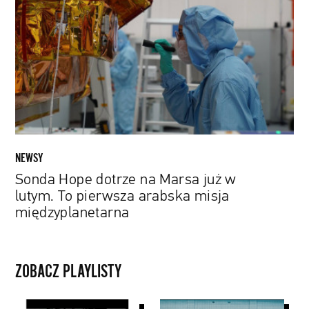
dotrze
na
Marsa
już
w
lutym.
To
pierwsza
arabska
misja
NEWSY
międzyplanetarna
Sonda Hope dotrze na Marsa już w
lutym. To pierwsza arabska misja
międzyplanetarna
ZOBACZ PLAYLISTY
Paul
Nagrody