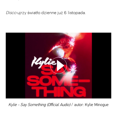
Disco
ujrzy światło dzienne już 6 listopada.
WYBIERZ SWOJĄ PLAYLISTĘ
DODAJ TEN FILM DO PLAYLISTY
00:00
Kylie - Say Something (Official Audio)
/ autor: Kylie Minogue