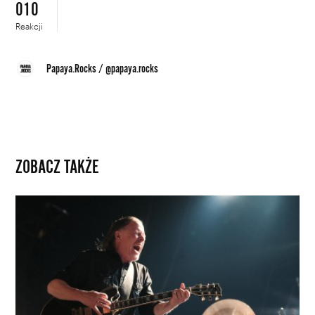
010
Reakcji
Papaya.Rocks
/
@papaya.rocks
ZOBACZ TAKŻE
Swans,
czyli
refleksje
zrodzone
z
gitarowego
zgiełku