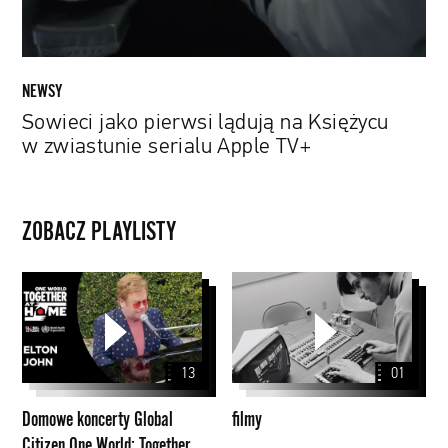
serialu
Apple
TV+
NEWSY
Sowieci jako pierwsi lądują na Księżycu
w zwiastunie serialu Apple TV+
ZOBACZ PLAYLISTY
Domowe
filmy
koncerty
Global
Citizen
13
01
One
World:
Domowe koncerty Global
filmy
Together
Citizen One World: Together