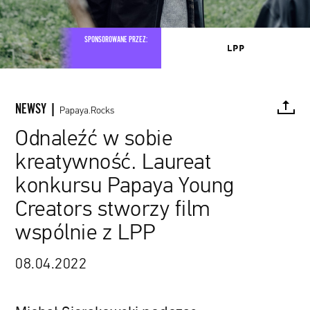
SPONSOROWANE PRZEZ:
NEWSY |
Papaya.Rocks
Odnaleźć w sobie
kreatywność. Laureat
FACEBOOK
TWITTER
PINTEREST
MAIL
L
konkursu Papaya Young
Creators stworzy film
wspólnie z LPP
08.04.2022