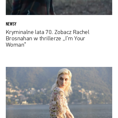
„I’m
Your
Woman”
NEWSY
Kryminalne lata 70. Zobacz Rachel
Brosnahan w thrillerze „I’m Your
Woman”
Elizabeth
Debicki
jako
księżna
Diana.
Już
wkrótce
nowe