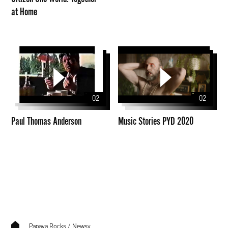
at
at Home
Home
Paul
Music
Thomas
Stories
Anderson
PYD
2020
02
02
Paul Thomas Anderson
Music Stories PYD 2020
Papaya.Rocks
/
Newsy