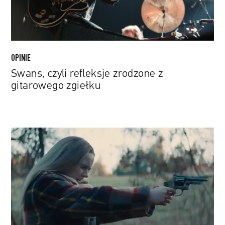
OPINIE
Swans, czyli refleksje zrodzone z
gitarowego zgiełku
Kryminalne
lata
70.
Zobacz
Rachel
Brosnahan
w
thrillerze