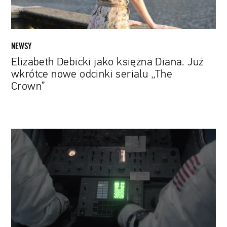
odcinki
serialu
„The
Crown”
NEWSY
Elizabeth Debicki jako księżna Diana. Już
wkrótce nowe odcinki serialu „The
Crown”
Sowieci
jako
pierwsi
lądują
na
Księżycu
w
zwiastunie