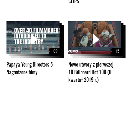
CLIPS
Papaya
Nowe
Young
utwory
Directors
z
5
pierwszej
09
15
Nagrodzone
10
filmy
Billboard
Papaya Young Directors 5
Nowe utwory z pierwszej
Hot
Nagrodzone filmy
10 Billboard Hot 100 (II
100
kwartał 2019 r.)
(II
kwartał
2019
r.)