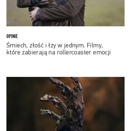
które
zabierają
na
rollercoaster
emocji
OPINIE
Śmiech, złość i łzy w jednym. Filmy,
które zabierają na rollercoaster emocji
„Mortal
Kombat”
znów
na
dużym
ekranie.
Zobacz
pierwszy