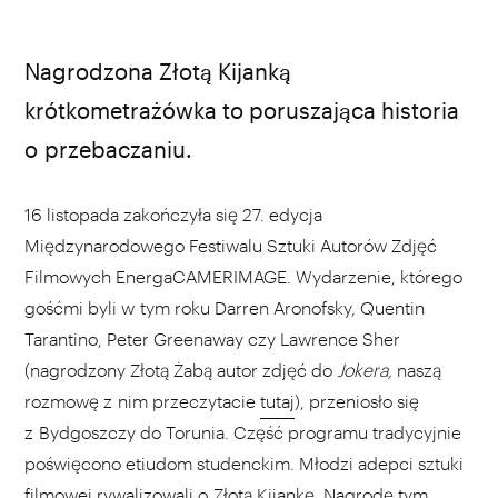
kadr z filmu
Nagrodzona Złotą Kijanką
krótkometrażówka to poruszająca historia
o przebaczaniu.
16 listopada zakończyła się 27. edycja
Międzynarodowego Festiwalu Sztuki Autorów Zdjęć
Filmowych EnergaCAMERIMAGE. Wydarzenie, którego
gośćmi byli w tym roku Darren Aronofsky, Quentin
Tarantino, Peter Greenaway czy Lawrence Sher
(nagrodzony Złotą Żabą autor zdjęć do
Jokera,
naszą
rozmowę z nim przeczytacie
tutaj
), przeniosło się
z Bydgoszczy do Torunia. Część programu tradycyjnie
poświęcono etiudom studenckim. Młodzi adepci sztuki
filmowej rywalizowali o Złotą Kijankę. Nagrodę tym