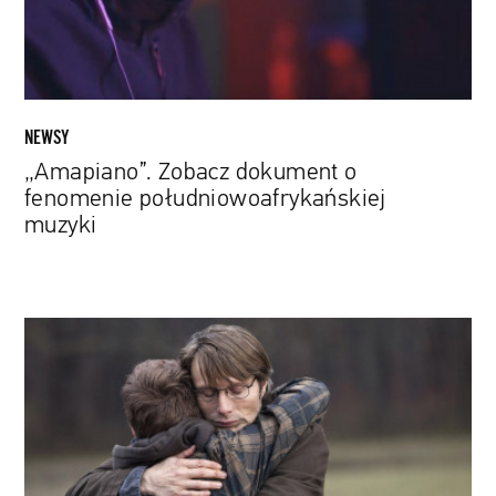
NEWSY
„Amapiano”. Zobacz dokument o
fenomenie południowoafrykańskiej
muzyki
Śmiech,
złość
i
łzy
w
jednym.
Filmy,