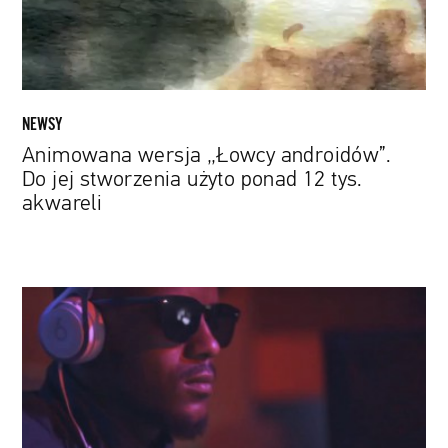
użyto
ponad
12
tys.
akwareli
NEWSY
Animowana wersja „Łowcy androidów”.
Do jej stworzenia użyto ponad 12 tys.
akwareli
„Amapiano”.
Zobacz
dokument
o
fenomenie
południowoafrykańskiej
muzyki