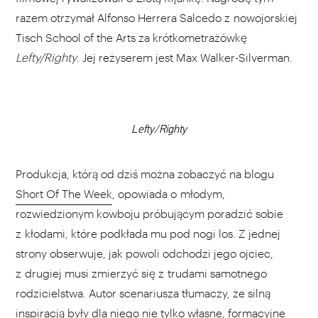
razem otrzymał Alfonso Herrera Salcedo z nowojorskiej
Tisch School of the Arts za krótkometrażówkę
Lefty/Righty
. Jej reżyserem jest Max Walker-Silverman.
Lefty/Righty
WYBIERZ SWOJĄ PLAYLISTĘ
Produkcja, którą od dziś można zobaczyć na blogu
Short Of The Week
, opowiada o młodym,
rozwiedzionym kowboju próbującym poradzić sobie
z kłodami, które podkłada mu pod nogi los. Z jednej
DODAJ TEN FILM DO PLAYLISTY
strony obserwuje, jak powoli odchodzi jego ojciec,
z drugiej musi zmierzyć się z trudami samotnego
rodzicielstwa. Autor scenariusza tłumaczy, że silną
inspiracją były dla niego nie tylko własne, formacyjne