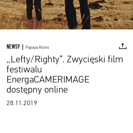
NEWSY |
Papaya.Rocks
„Lefty/Righty”. Zwycięski film
festiwalu
FACEBOOK
TWITTER
PINTEREST
MAIL
L
EnergaCAMERIMAGE
dostępny online
28.11.2019