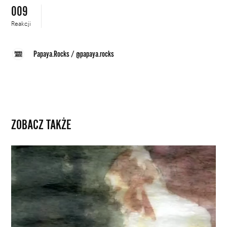
009
Reakcji
Papaya.Rocks
/
@papaya.rocks
ZOBACZ TAKŻE
Animowana
wersja
„Łowcy
androidów”.
Do
jej
stworzenia