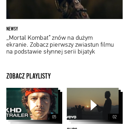
zwiastun
filmu
na
podstawie
NEWSY
słynnej
„Mortal Kombat” znów na dużym
serii
ekranie. Zobacz pierwszy zwiastun filmu
bijatyk
na podstawie słynnej serii bijatyk
ZOBACZ PLAYLISTY
CLIPS
05
02