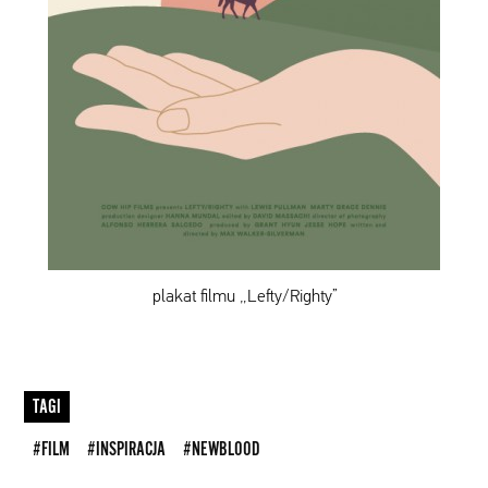
plakat filmu „Lefty/Righty”
TAGI
#FILM
#INSPIRACJA
#NEWBLOOD