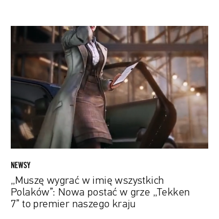
„Muszę
wygrać
w
imię
wszystkich
Polaków”:
Nowa
postać
w
grze
„Tekken
7”
NEWSY
to
„Muszę wygrać w imię wszystkich
premier
Polaków”: Nowa postać w grze „Tekken
naszego
7” to premier naszego kraju
kraju