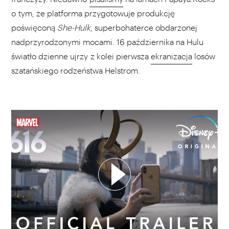
o tym, że platforma przygotowuje produkcję
poświęconą
She-Hulk
, superbohaterce obdarzonej
nadprzyrodzonymi mocami. 16 października na Hulu
światło dzienne ujrzy z kolei pierwsza
ekranizacja
losów
szatańskiego rodzeństwa Helstrom.
WYBIERZ SWOJĄ PLAYLISTĘ
DODAJ TEN FILM DO PLAYLISTY