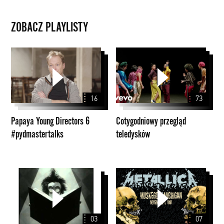
ZOBACZ PLAYLISTY
Papaya
Cotygodniowy
Young
przegląd
Directors
teledysków
6
16
73
#pydmastertalks
Papaya Young Directors 6
Cotygodniowy przegląd
#pydmastertalks
teledysków
Tim
Seria
Burton
archiwalnych
koncertów
Metalliki
03
07