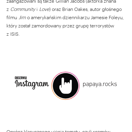
zaangażowani są także Gillian Jacobs (aktorka znana
z
Community
i
Love
) oraz Brian Oakes, autor głośnego
filmu
Jim
o amerykańskim dziennikarzu Jamesie Foleyu,
który został zamordowany przez grupę terrorystów
z ISIS.
Oprócz klasycznego ujęcia tematu, czyli rozmów