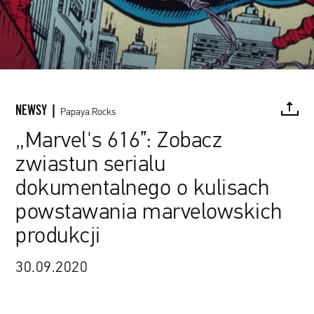
NEWSY |
Papaya.Rocks
„Marvel's 616”: Zobacz
zwiastun serialu
FACEBOOK
TWITTER
PINTEREST
MAIL
L
dokumentalnego o kulisach
powstawania marvelowskich
produkcji
30.09.2020