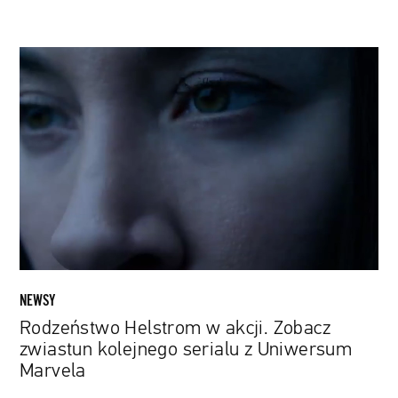
Rodzeństwo
Helstrom
w
akcji.
Zobacz
zwiastun
kolejnego
serialu
z
Uniwersum
Marvela
NEWSY
Rodzeństwo Helstrom w akcji. Zobacz
zwiastun kolejnego serialu z Uniwersum
Marvela