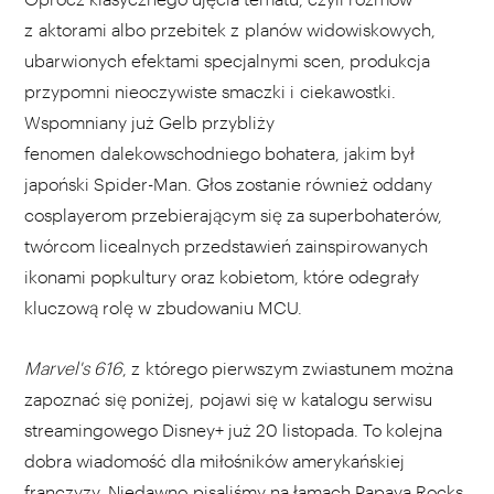
z aktorami albo przebitek z planów widowiskowych,
ubarwionych efektami specjalnymi scen, produkcja
przypomni nieoczywiste smaczki i ciekawostki.
Wspomniany już Gelb przybliży
fenomen dalekowschodniego bohatera, jakim był
japoński Spider-Man. Głos zostanie również oddany
cosplayerom przebierającym się za superbohaterów,
twórcom licealnych przedstawień zainspirowanych
ikonami popkultury oraz kobietom, które odegrały
kluczową rolę w zbudowaniu MCU.
Marvel's 616
, z którego pierwszym zwiastunem można
zapoznać się poniżej, pojawi się w katalogu serwisu
streamingowego Disney+ już 20 listopada. To kolejna
dobra wiadomość dla miłośników amerykańskiej
franczyzy. Niedawno
pisaliśmy
na łamach Papaya.Rocks