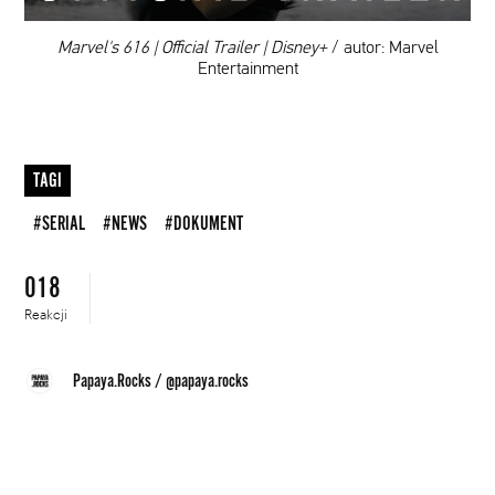
00:00
Marvel's 616 | Official Trailer | Disney+
/ autor: Marvel
Entertainment
TAGI
#SERIAL
#NEWS
#DOKUMENT
018
Reakcji
Papaya.Rocks
/
@papaya.rocks