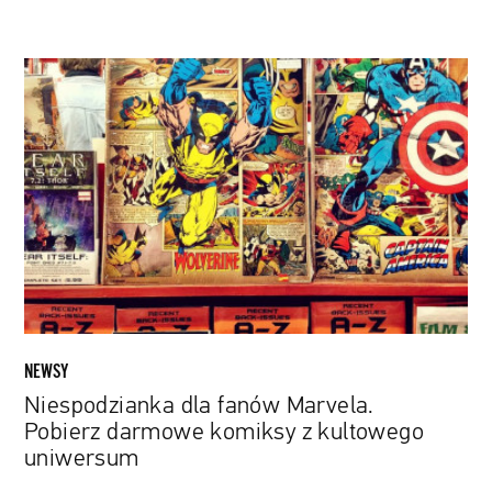
Niespodzianka
dla
fanów
Marvela.
Pobierz
darmowe
komiksy
z
kultowego
uniwersum
NEWSY
Niespodzianka dla fanów Marvela.
Pobierz darmowe komiksy z kultowego
uniwersum