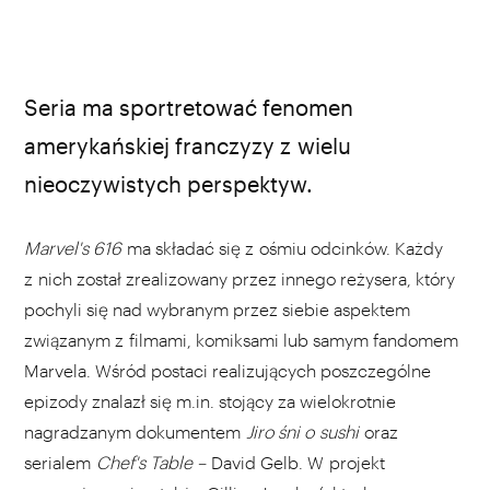
www.youtube.com / Disney+
Seria ma sportretować fenomen
amerykańskiej franczyzy z wielu
nieoczywistych perspektyw.
Marvel's 616
ma składać się z ośmiu odcinków. Każdy
z nich został zrealizowany przez innego reżysera, który
pochyli się nad wybranym przez siebie aspektem
związanym z filmami, komiksami lub samym fandomem
Marvela. Wśród postaci realizujących poszczególne
epizody znalazł się m.in. stojący za wielokrotnie
nagradzanym dokumentem
Jiro śni o sushi
oraz
serialem
Chef's Table –
David Gelb. W projekt