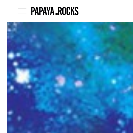
home
menu
Czego
szukasz?
szukaj