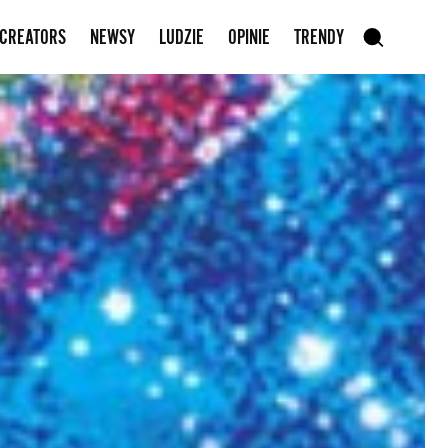
Zapisz się do newslettera
 CREATORS
NEWSY
LUDZIE
OPINIE
TRENDY
szukaj
SZUKAJ